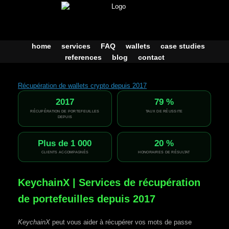
Skip
to
content
home
services
FAQ
wallets
case studies
references
blog
contact
Récupération de wallets crypto depuis 2017
2017
79 %
RÉCUPÉRATION DE PORTEFEUILLES
TAUX DE RÉUSSITE
DEPUIS
Plus de 1 000
20 %
CLIENTS ACCOMPAGNÉS
HONORAIRES DE RÉSULTAT
KeychainX | Services de récupération
de portefeuilles depuis 2017
KeychainX
peut vous aider à récupérer vos mots de passe