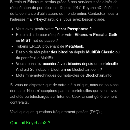
Bitcoin et Ethereum perdus grâce à nos services spécialisés de
récupération de portefeuilles. Depuis 2017, KeychainX bénéficie
de la confiance d’utilisateurs du monde entier. Contactez-nous à
l’adresse
mail@keychainx.io
si vous avez besoin d’aide.
Vous avez perdu votre
Trezor Passphrase ?
Besoin d’aide pour récupérer votre
Ethereum Presale
,
Geth
ou
MIST
mot de passe ?
Tokens ERC20 provenant de
MetaMask
.
Besoin de récupérer
des bitcoins
depuis
MultiBit Classic
ou
du portefeuille MultiBit .
Vous souhaitez accéder à vos bitcoins depuis un portefeuille
Android Schildbach, Electrum ou blockchain.com ?
Mots mnémotechniques ou mots-clés de
Blockchain
.info.
Si vous ne disposez que de votre clé publique, nous ne pouvons
rien faire. Nous n’acceptons pas les portefeuilles que vous avez
achetés ou téléchargés sur Internet. Ceux-ci sont généralement
contrefaits.
Voici quelques questions fréquemment posées (FAQ) ;
Que fait KeychainX ?