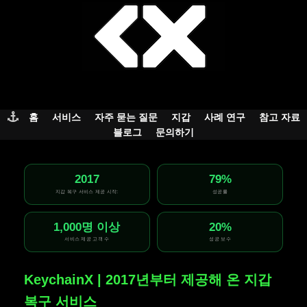
Skip
to
content
홈
서비스
자주 묻는 질문
지갑
사례 연구
참고 자료
블로그
문의하기
2017
79%
지갑 복구 서비스 제공 시작:
성공률
1,000명 이상
20%
서비스 제공 고객 수
성공 보수
KeychainX | 2017년부터 제공해 온 지갑
복구 서비스