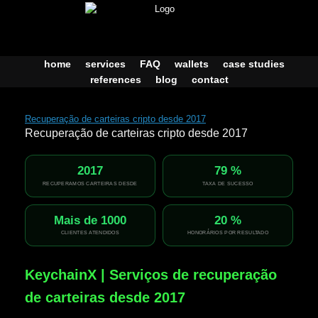
Skip
to
content
home
services
FAQ
wallets
case studies
references
blog
contact
Recuperação de carteiras cripto desde 2017
Recuperação de carteiras cripto desde 2017
2017
79 %
RECUPERAMOS CARTEIRAS DESDE
TAXA DE SUCESSO
Mais de 1000
20 %
CLIENTES ATENDIDOS
HONORÁRIOS POR RESULTADO
KeychainX | Serviços de recuperação
de carteiras desde 2017