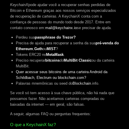
KeychainX
pode ajudar você a recuperar senhas perdidas de
Bitcoin e Ethereum graças aos nossos serviços especializados
de recuperação de carteiras. A KeychainX conta com a
confiança de pessoas do mundo todo desde 2017. Entre em
contato conosco em:
mail@keychainx.io
se precisar de ajuda.
Perdeu sua
passphrase do Trezor?
Precisa de ajuda para recuperar a senha da sua
pré-venda do
Ethereum
,
Geth
ou
MIST
?
Tokens ERC20 no
MetaMask
.
Preciso recuperar
bitcoins
do
MultiBit Classic
ou da carteira
MultiBit.
Quer acessar seus bitcoins de uma carteira Android da
Schildbach, Electrum ou blockchain.com?
Palavras mnemônicas ou seed do
Blockchain
.info.
Se você só tem acesso à sua chave pública, não há nada que
possamos fazer. Não aceitamos carteiras compradas ou
baixadas da internet — em geral, são falsas.
A seguir, algumas FAQ ou perguntas frequentes:
O que a KeychainX faz?