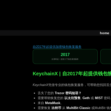
Skip
to
content
home
自2017年起提供加密钱包恢复服务
2017
自那时起一直致力于钱包恢复服务
KeychainX | 自2017年起提供钱
KeychainX
凭借专业的钱包恢复服务，可帮助您找回丢失的
丢失了您的
Trezor 密码短语？
需要帮助恢复您的
以太坊预售
,
Geth
或
MIST
密码
来自
MetaMask
。
需要恢复
比特币
从
MultiBit Classic
或MultiBi