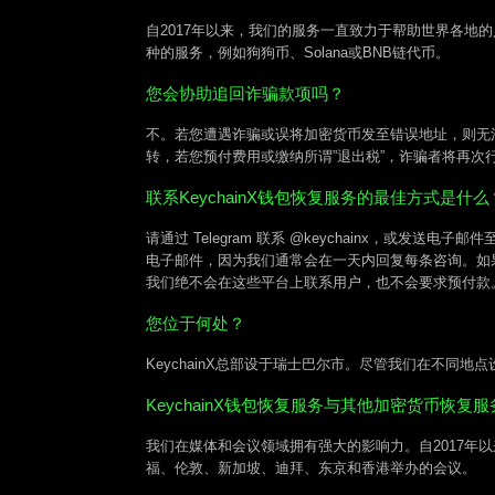
自2017年以来，我们的服务一直致力于帮助世界各
种的服务，例如狗狗币、Solana或BNB链代币。
您会协助追回诈骗款项吗？
不。若您遭遇诈骗或误将加密货币发至错误地址，则无
转，若您预付费用或缴纳所谓”退出税”，诈骗者将再次
联系KeychainX钱包恢复服务的最佳方式是什么
请通过 Telegram 联系 @keychainx，或发送电
电子邮件，因为我们通常会在一天内回复每条咨询。如果有人通过 T
我们绝不会在这些平台上联系用户，也不会要求预付款
您位于何处？
KeychainX总部设于瑞士巴尔市。尽管我们在不同
KeychainX钱包恢复服务与其他加密货币恢复
我们在媒体和会议领域拥有强大的影响力。自2017
福、伦敦、新加坡、迪拜、东京和香港举办的会议。