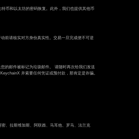
比特币和以太坊的密码恢复。此外，我们也提供其他币
行动前请核实对方身份真实性。交易一旦完成便不可逆
到回复，可能是您的邮件被标记为垃圾邮件。 请随时再次给我们发送
自 KeychainX 并索要任何凭证或预付款，那肯定是诈骗。
阿密、拉斯维加斯、阿联酋、马耳他、罗马、法兰克