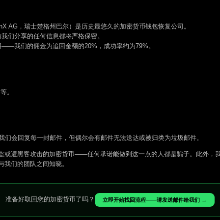
ychainX AG，瑞士楚格州巴尔）是历史最悠久的加密货币钱包恢复公司。
与我们分享的任何信息都将严格保密。
——我们的佣金为追回金额的20%，成功率约为79%。
r 等。
我们会回复每一封邮件，但偶尔会有邮件无法送达或被归类为垃圾邮件。
盗或遭黑客攻击的加密货币——任何承诺能做到这一点的人都是骗子。此外，
与我们的团队之间知晓。
准备好取回您的加密货币了吗？
立即开始找回流程——请发送邮件给我们 →