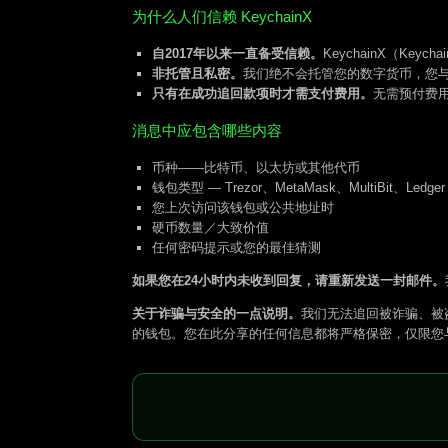
为什么人们信赖 KeychainX
自2017年以来一直备受信赖。
KeychainX（Ke
非托管且私密。
我们绝不会托管您的数字货币，您
只有在成功追回款项时才需支付费用。
无需预付费用
消息中应包含哪些内容
币种——比特币、以太坊或其他代币
钱包类型 — Trezor、MetaMask、MultiBit、Ledge
您上次访问该钱包或公共地址时
硬币数量／大致价值
任何密码提示或您的最佳猜测
如果您在24小时内未收到回复，请重新发送一封邮件。
关于诈骗与安全的一点说明。
我们无法追回被诈骗、被
的钱包。您在此分享的任何信息都将严格保密，仅限您