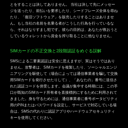
とをすることは決してありません。 当社は決して先にメッセー
ジを送ったり、前払いを要求したり、シードフレーズ全体を尋ね
たり、「復旧ソフトウェア」を販売したりすることはありませ
ん。もし当社の名前を名乗る者がこうした行為を行っているな
ら、それはなりすまし犯です。彼らの目的は、あなたが救おうと
しているウォレットから資金を搾り取ることに他なりません。
SIMカードの不正交換と2段階認証をめぐる誤解
SMSによる二要素認証は安全に思えますが、実はそうではあり
ません。攻撃者は、SIMカードを複製したり、ソーシャルエンジ
ニアリングを駆使して（場合によっては通信事業者を騙して交換
用SIMカードを発行させたりして）、「あなたの」番号に送信さ
れた認証コードを傍受します。会議が集中する時期には、この手
口が既知のSIMカード所有者を直接標的にするために利用されて
きました。身を守るためには、通信事業者に番号ポータビリティ
用のPINまたはパスワードを設定し、サービスで対応している場
合は、SMSの代わりに認証アプリやハードウェアセキュリティ
キーを使用してください。