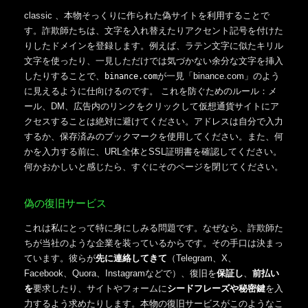
classic 、本物そっくりに作られた偽サイトを利用することで
す。詐欺師たちは、文字を入れ替えたりアクセント記号を付けた
りしたドメインを登録します。例えば、ラテン文字に似たキリル
文字を使ったり、一見しただけでは気づかない余分な文字を挿入
したりすることで、
が一見「binance.com」のよう
binance.com
に見えるように仕向けるのです。 これを防ぐためのルール：メ
ール、DM、広告内のリンクをクリックして仮想通貨サイトにア
クセスすることは絶対に避けてください。アドレスは自分で入力
するか、保存済みのブックマークを使用してください。また、何
かを入力する前に、URL全体とSSL証明書を確認してください。
何かおかしいと感じたら、すぐにそのページを閉じてください。
偽の復旧サービス
これは私にとって特に身にしみる問題です。なぜなら、詐欺師た
ちが当社のような企業を装っているからです。その手口は決まっ
ています。彼らが
先に連絡してきて
（Telegram、X、
Facebook、Quora、Instagramなどで）、復旧を
保証し
、
前払い
を
要求したり、サイトやフォームに
シードフレーズや秘密鍵
を入
力するよう求めたりします。本物の復旧サービスがこのようなこ