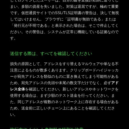
してログインしたユーザーは、自分の鍵を直接詐欺師に送ってし
まい、多額の資産を失いました。対策は退屈ですが、極めて重要
です。仮想通貨サイトでのSSL/TLS証明書の警告は、決して無視
してはいけません。 ブラウザに「証明書が無効である」または
「発行元が不明である」と表示された場合は、そこで停止してく
ださい。その警告は、システムが正常に機能している証拠なので
す。
送信する際は、すべてを確認してください
損失の原因として、アドレスをすり替えるマルウェアや単なる不
注意によるものが数多くあります。クリップボードハイジャッカ
ーが宛先アドレスを類似のものに置き換えてしまう可能性がある
ため、宛先アドレスの先頭や末尾の数文字だけでなく、必ず
アド
レス全体
を確認してください。新しいアドレスやネットワークを
使用する場合は、まず少額のテスト送金を行ってください。ま
た、同じアドレスが複数のネットワーク上に存在する場合がある
ため、送金前に正しいチェーン上にあることを確認してくださ
い。