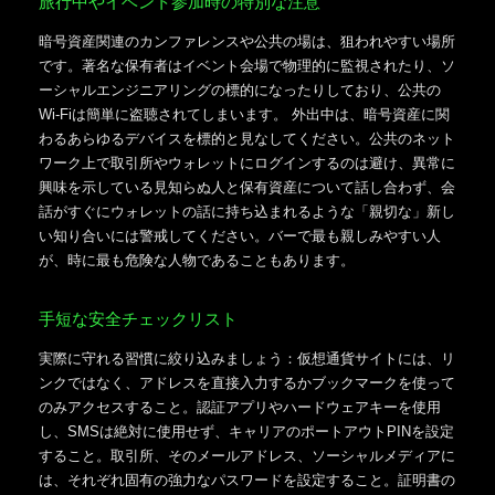
旅行中やイベント参加時の特別な注意
暗号資産関連のカンファレンスや公共の場は、狙われやすい場所
です。著名な保有者はイベント会場で物理的に監視されたり、ソ
ーシャルエンジニアリングの標的になったりしており、公共の
Wi-Fiは簡単に盗聴されてしまいます。 外出中は、暗号資産に関
わるあらゆるデバイスを標的と見なしてください。公共のネット
ワーク上で取引所やウォレットにログインするのは避け、異常に
興味を示している見知らぬ人と保有資産について話し合わず、会
話がすぐにウォレットの話に持ち込まれるような「親切な」新し
い知り合いには警戒してください。バーで最も親しみやすい人
が、時に最も危険な人物であることもあります。
手短な安全チェックリスト
実際に守れる習慣に絞り込みましょう：仮想通貨サイトには、リ
ンクではなく、アドレスを直接入力するかブックマークを使って
のみアクセスすること。認証アプリやハードウェアキーを使用
し、SMSは絶対に使用せず、キャリアのポートアウトPINを設定
すること。取引所、そのメールアドレス、ソーシャルメディアに
は、それぞれ固有の強力なパスワードを設定すること。証明書の