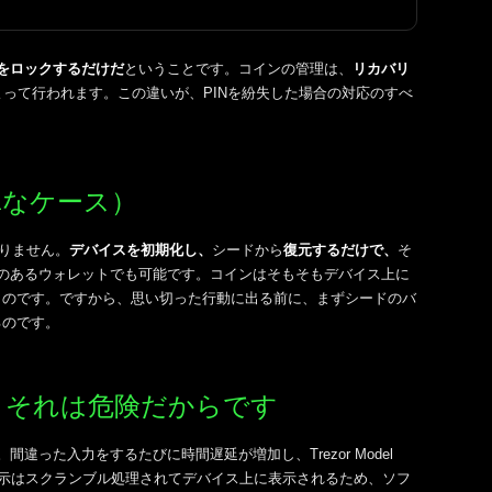
スをロックするだけだ
ということです。コインの管理は、
リカバリ
―によって行われます。この違いが、PINを紛失した場合の対応のすべ
単なケース）
ありません。
デバイスを初期化し、
シードから
復元するだけで、
そ
換性のあるウォレットでも可能です。コインはそもそもデバイス上に
ものです。ですから、思い切った行動に出る前に、まずシードのバ
るのです。
、それは危険だからです
間違った入力をするたびに時間遅延が増加し、Trezor Model
表示はスクランブル処理されてデバイス上に表示されるため、ソフ