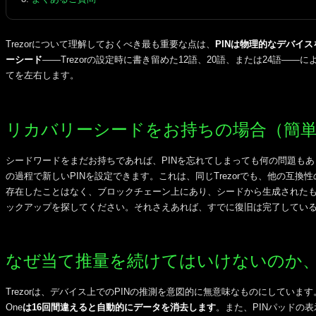
Trezorについて理解しておくべき最も重要な点は、
PINは物理的なデバイ
ーシード
――Trezorの設定時に書き留めた12語、20語、または24語―
てを左右します。
リカバリーシードをお持ちの場合（簡
シードワードをまだお持ちであれば、PINを忘れてしまっても何の問題も
の過程で新しいPINを設定できます。これは、同じTrezorでも、他の互
存在したことはなく、ブロックチェーン上にあり、シードから生成された
ックアップを探してください。それさえあれば、すでに復旧は完了してい
なぜ当て推量を続けてはいけないのか
Trezorは、デバイス上でのPINの推測を意図的に無意味なものにしています。
One
は16回間違えると自動的にデータを消去します
。また、PINパッドの