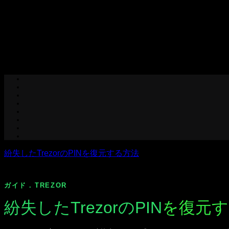
Skip
to
content
紛失したTrezorのPINを復元する方法
ガイド . TREZOR
紛失したTrezorのPIN
を復元す