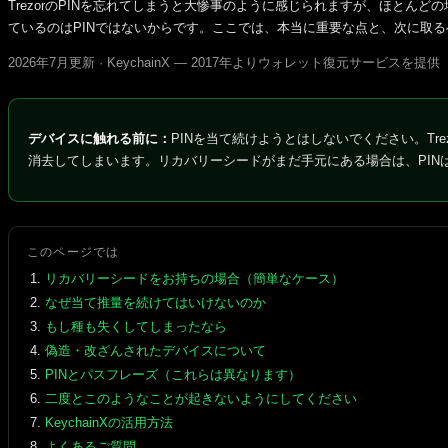
TrezorのPINを忘れてしまうと大惨事のように感じられますが、ほとん
ているのはPINではないからです。ここでは、本当に重要な点と、次に取
2026年7月更新 · KeychainX — 2017年よりウォレット復元サービスを提供
デバイスに触れる前に：
PINを当て続けようとはしないでください。Tr
消去してしまいます。リカバリーシードがまだ手元にある場合は、PIN
このページでは
リカバリーシードをお持ちの場合（簡単なケース）
なぜ当て推量を続けてはいけないのか
もし種も失くしてしまったなら
偽造・改ざんされたデバイスについて
PINとパスフレーズ（これらは異なります）
二度とこのようなことが起きないようにしてください
KeychainXの活用方法
よくあるご質問