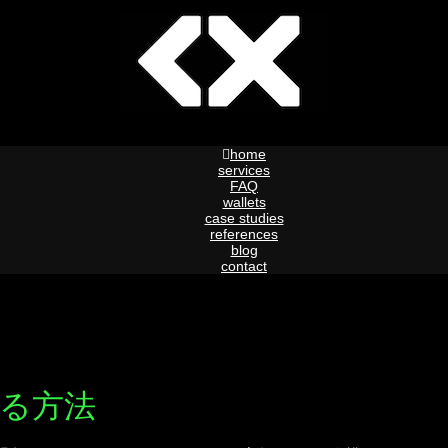
home
services
FAQ
wallets
case studies
references
blog
contact
る方法