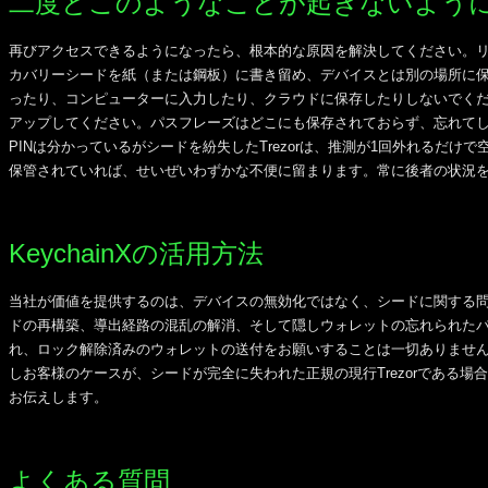
二度とこのようなことが起きないよう
再びアクセスできるようになったら、根本的な原因を解決してください。リ
カバリーシードを紙（または鋼板）に書き留め、デバイスとは別の場所に
ったり、コンピューターに入力したり、クラウドに保存したりしないでくだ
アップしてください。パスフレーズはどこにも保存されておらず、忘れて
PINは分かっているがシードを紛失したTrezorは、推測が1回外れるだけ
保管されていれば、せいぜいわずかな不便に留まります。常に後者の状況
KeychainXの活用方法
当社が価値を提供するのは、デバイスの無効化ではなく、シードに関する
ドの再構築、導出経路の混乱の解消、そして隠しウォレットの忘れられたパ
れ、ロック解除済みのウォレットの送付をお願いすることは一切ありませ
しお客様のケースが、シードが完全に失われた正規の現行Trezorである
お伝えします。
よくある質問