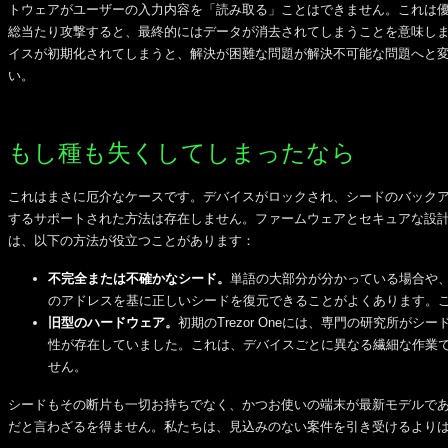
トウェアがユーザーの入力内容を「読み取る」ことはできません。これは優
総当たり攻撃すると、最終的にはデータが消去されてしまうことを意味しま
イスが初期化されてしまうと、解決が困難な問題が解決不可能な問題へと
い。
もし種も失くしてしまったなら
これはまさに厄介なケースです。デバイスがロックされ、シードのバックアップ
するサポートされた方法は存在しません。ファームウェアとセキュアな設
は、以下の方法が役立つことがあります：
不完全または不確かなシード。
単語の大部分が分かっている場合や
のアドレスを基に正しいシードを復元できることがよくあります。こ
旧型のハードウェア。
初期のTrezor Oneには、専門の研究所
性が存在していました。これは、デバイスごとに異なる繊細な作業
せん。
シードもその断片も一切お持ちでなく、かつお使いの端末が最新モデルで
だと言わざるを得ません。私たちは、見込みのない案件を引き受けるより