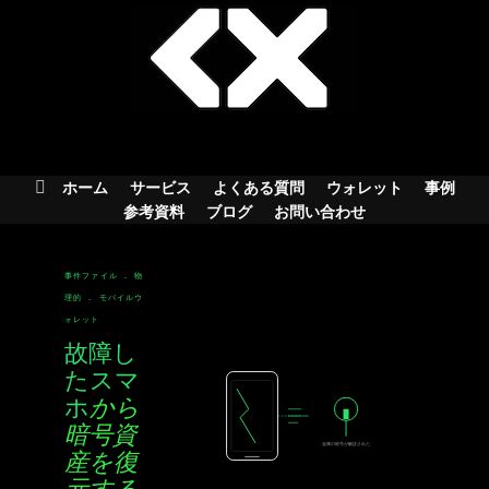
Skip
to
content
ホーム
サービス
よくある質問
ウォレット
事例
参考資料
ブログ
お問い合わせ
事件ファイル . 物
理的 . モバイルウ
ォレット
故障し
たスマ
ホ
から
暗号資
金庫の暗号が解読された
産を復