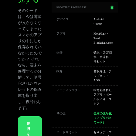
元する
RECOVERY_PROFILE.TXT
そのシード
は、今は電源
デバイス
Android・
が入らなくな
iPhone
ってしまった
スマホのアプ
アプリ
MetaMask ·
Trust ·
リの中にしか
Blockchain.com
保存されてい
なかったので
損傷
破損・ひび割
れ・水濡れ・
すか？ それ
リセット
なら、端末を
修理するか分
抜粋
基板修理・チ
ップオフ・
解して、暗号
ADB
化されたウォ
レットの保管
アーティファクト
暗号化された
庫を取り出
アプリ・ボー
ルト／キース
し、復号化し
トア
ます。
その後
金庫の復号化
（アプリパス
ワード）
復
旧
ハードリミット
セキュア・エ
を