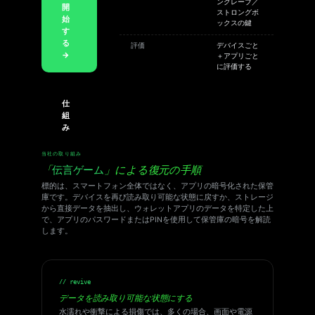
ンクレーブ／
開
ストロングボ
始
ックスの鍵
す
る
評価
デバイスごと
→
＋アプリごと
に評価する
仕
組
み
当社の取り組み
「
伝言ゲーム
」による復元の手順
標的は、スマートフォン全体ではなく、アプリの暗号化された保管
庫です。デバイスを再び読み取り可能な状態に戻すか、ストレージ
から直接データを抽出し、ウォレットアプリのデータを特定した上
で、アプリのパスワードまたはPINを使用して保管庫の暗号を解読
します。
// revive
データを読み取り可能な状態にする
水濡れや衝撃による損傷では、多くの場合、画面や電源