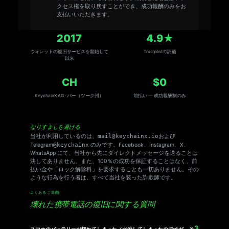
クセス権を取り戻すことができ、成功報酬のみをお
支払いいただきます。
2017
4.9★
ウォレットの復旧サービスを開始して
Trustpilotの評価
以来
CH
$0
KeychainX AG · バー（ツーク州）
前払い — 成功報酬制のみ
なりすましを避ける
当社が利用しているのは、
mail@keychainx.io
および
Telegram
@keychainx
のみです。Facebook、Instagram、X、
WhatsApp にて、当社から先にダイレクトメッセージを送ることは
決してありません。また、100％の成功を保証することはなく、前
払い金や「ロック解除料」を要求することも一切ありません。その
ような行為を行う者は、すべて当社を装った詐欺師です。
よくあるご質問
壊れた携帯電話の復旧に関する質問
スマホのバッテリーが切れてしまった／水没してしまったのですが、そ