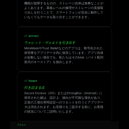
機能が故障するものの、ストレージ自体は無事なことが
よくあります。基板レベルの修理やストレージの直接取
り出しを行うことで、スマートフォンが完全に動作して
いなくてもデータを取り出すことができます。
// extract
ウォレット・ヴォルトを引き出す
MetaMaskやTrust Walletなどのアプリは、暗号化された
保管庫をアプリデータ内に保存しています。アプリ自体
が起動しない場合でも、私たちはそのblob（バイト配列
形式のキーストア）を抽出します。
// honest
行き詰まる点
Secure Enclave（iOS）またはStrongBox（Android）に
保存された鍵は、設計上、抽出が不可能な場合があり、
正規の工場出荷時設定へのリセットを行うとアプリデー
タは消去されます。お見積りをご提示する前に、お客様
の状況についてご説明いたします。
プロセス