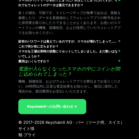
れでもウォレットのデータは復元できますか？
多くの場合、可能です。ストレージチップが無事であれば、基板を
修復したり、データを直接抽出してウォレットアプリの暗号化され
た保管庫を取り出したりできることがよくあります。お使いのスマ
ートフォンの機種、損傷状況、および使用していたウォレットアプ
リをお知らせください。
財布のパスワードは覚えているのですが、スマホが壊れてしまって……
これで何か役に立ちますか？
スマホを工場出荷時の状態にリセットしてしまいました。まだ救いはな
いでしょうか？
費用はいくらですか？
電源が入らなくなったスマホの中にコインが閉
じ込められてしまった？
機種、損傷状況、およびウォレットアプリを弊社までお送りくださ
い。24時間以内に正直な査定結果をお知らせし、復旧に成功した
場合のみ、復旧費用をお支払いいただきます。
KeychainXへのお問い合わせ →
© 2017–2026 KeychainX AG · バー（ツーク州、スイス）
サイト情
報
·
プライ