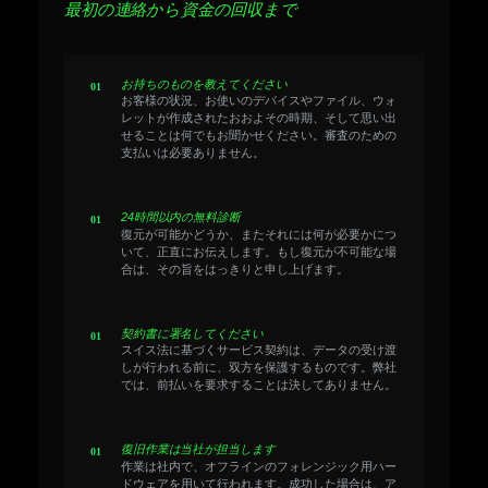
最初の連絡から資金の回収まで
お持ちのものを教えてください
お客様の状況、お使いのデバイスやファイル、ウォ
レットが作成されたおおよその時期、そして思い出
せることは何でもお聞かせください。審査のための
支払いは必要ありません。
24時間以内の無料診断
復元が可能かどうか、またそれには何が必要かにつ
いて、正直にお伝えします。もし復元が不可能な場
合は、その旨をはっきりと申し上げます。
契約書に署名してください
スイス法に基づくサービス契約は、データの受け渡
しが行われる前に、双方を保護するものです。弊社
では、前払いを要求することは決してありません。
復旧作業は当社が担当します
作業は社内で、オフラインのフォレンジック用ハー
ドウェアを用いて行われます。成功した場合は、ア