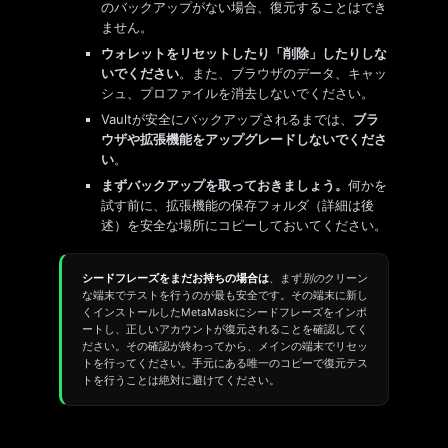
のバックアップがない場合、復元することはでき
ません。
ウォレットをリセットしたり「削除」したりしな
いでください
。また、ブラウザのデータ、キャッ
シュ、プロファイルを消去しないでください。
Vaultが安全にバックアップされるまでは、
ブラ
ウザや拡張機能をアップグレードしないでくださ
い
。
まずバックアップを取っておきましょう。
何かを
試す前に、拡張機能の保存フォルダ（詳細は後
述）を安全な場所にコピーしておいてください。
シードフレーズをまだお持ちの場合は
、まず
別の
クリーン
な端末でテストを行うのが最も安全です。その端末に新し
くインストールしたMetaMaskにシードフレーズをインポ
ートし、正しいアカウントが復元されることを確認してく
ださい。その確認が終わってから、メインの端末でリセッ
トを行ってください。手元にある唯一のコピーで復元テス
トを行うことは絶対に避けてください。