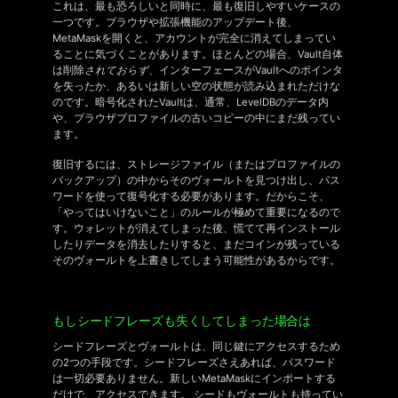
これは、最も恐ろしいと同時に、最も復旧しやすいケースの
一つです。ブラウザや拡張機能のアップデート後、
MetaMaskを開くと、アカウントが完全に消えてしまってい
ることに気づくことがあります。ほとんどの場合、Vault自体
は削除
されておらず
、インターフェースがVaultへのポインタ
を失ったか、あるいは新しい空の状態が読み込まれただけな
のです。暗号化されたVaultは、通常、LevelDBのデータ内
や、ブラウザプロファイルの古いコピーの中にまだ残ってい
ます。
復旧するには、ストレージファイル（またはプロファイルの
バックアップ）の中からそのヴォールトを見つけ出し、パス
ワードを使って復号化する必要があります。だからこそ、
「やってはいけないこと」のルールが極めて重要になるので
す。ウォレットが消えてしまった後、慌てて再インストール
したりデータを消去したりすると、まだコインが残っている
そのヴォールトを上書きしてしまう可能性があるからです。
もしシードフレーズも失くしてしまった場合は
シードフレーズとヴォールトは、同じ鍵にアクセスするため
の2つの手段です。シードフレーズさえあれば、パスワード
は一切必要ありません。新しいMetaMaskにインポートする
だけで、アクセスできます。 シードもヴォールトも持ってい