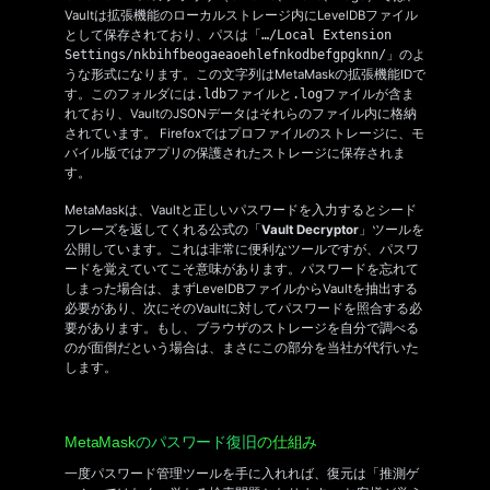
Vaultは拡張機能のローカルストレージ内にLevelDBファイル
として保存されており、パスは「
…/Local Extension
Settings/nkbihfbeogaeaoehlefnkodbefgpgknn/
」のよ
うな形式になります。この文字列はMetaMaskの拡張機能IDで
す。このフォルダには
.ldbファイル
と
.logファイル
が含ま
れており、VaultのJSONデータはそれらのファイル内に格納
されています。 Firefoxではプロファイルのストレージに、モ
バイル版ではアプリの保護されたストレージに保存されま
す。
MetaMaskは、Vaultと正しいパスワードを入力するとシード
フレーズを返してくれる公式の「
Vault Decryptor
」ツールを
公開しています。これは非常に便利なツールですが、パスワ
ードを覚えていてこそ意味があります。パスワードを忘れて
しまった場合は、まずLevelDBファイルからVaultを抽出する
必要があり、次にそのVaultに対してパスワードを照合する必
要があります。もし、ブラウザのストレージを自分で調べる
のが面倒だという場合は、まさにこの部分を当社が代行いた
します。
MetaMask
のパスワード復旧
の仕組み
一度パスワード管理ツールを手に入れれば、復元は「推測ゲ