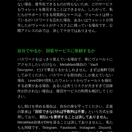
ない場合、復号化できるものが何もないため、どのサービス
もウォレットを復元することはできません。したがって、私
たちがサポートできる現実的なケースは、ヴォールトは持っ
ているがパスワードを忘れた場合、あるいはウォレットが消
失したがヴォールトがディスク上に残っている場合です。公
開アドレスのみでは、決して十分ではありません。
自分でやるか、回収サービスに依頼するか
パスワードをはっきり覚えている場合で、単にヴォールトに
アクセスしたいだけなら、MetaMask独自の「Vault
Decryptor」だけで事足りるかもしれません。まずは無料で試
してみてください。パスワードを部分的にしか覚えていない
場合、LevelDBや消失したウォレットからヴォールトを抽出
する必要がある場合、あるいは失うリスクが大きすぎて誤操
作が許されない場合は、復旧サービスの利用を検討してくだ
さい。
もし助けを求める場合は、自分の身を守ってください。正規
の業者は
「回収できなければ手数料は不要」
という方式を採
用しており
、
前払いを要求することは決してありません。
MetaMask自体がDMを送ることは決してありませんし、私た
ちも同様です。Telegram、Facebook、Instagram、Discord、