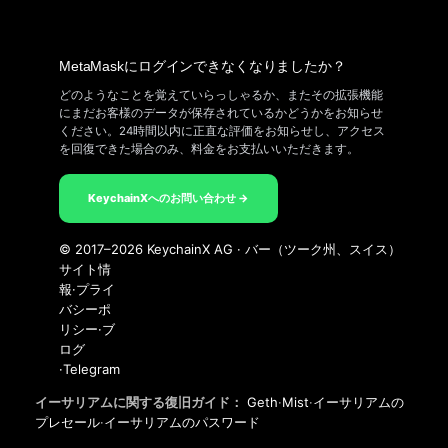
MetaMaskにログインできなくなりましたか？
どのようなことを覚えていらっしゃるか、またその拡張機能
にまだお客様のデータが保存されているかどうかをお知らせ
ください。24時間以内に正直な評価をお知らせし、アクセス
を回復できた場合のみ、料金をお支払いいただきます。
KeychainXへのお問い合わせ →
© 2017–2026 KeychainX AG · バー（ツーク州、スイス）
サイト情
報
·
プライ
バシーポ
リシー
·
ブ
ログ
·
Telegram
イーサリアムに関する復旧ガイド：
Geth
·
Mist
·
イーサリアムの
プレセール
·
イーサリアムのパスワード