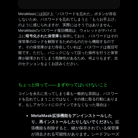
MetaMaskには設計上「パスワードを忘れた」ボタンが存在
しないため、パスワードを忘れてしまうと「もうお手上げ」
のように感じられますが、実際にはそうではありません。
MetaMaskのパスワード復旧機能は、ウォレットがデバイス
上に
暗号化された保管庫
を保持しており、パスワードはその
保管庫のロックを解除するためのものだから機能するので
す。その保管庫がまだ存在していれば、パスワードは復旧可
能です。ただし、パニックになって誤った操作を行うと保管
庫が破壊されてしまう危険性があるため、何よりもまず、次
のセクションをよくお読みください。
ちょっと待って――まずやって
はいけない
こと
コインを永久に失ってしまう最も一般的な原因は、パスワー
ドを忘れてしまうことではなく、その後に取る行動にありま
す。もしアカウントにログインできなくなった場合は：
MetaMask拡張機能をアンインストールした
り、再インストールしたりしないでください。
拡
張機能を削除すると、鍵が保存されている保管庫
が消去される可能性があります
。
シードフレーズ