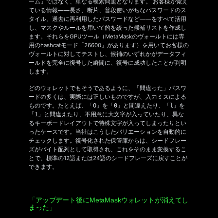
ーム」ではなく、単なる検索問題となります。 お客様が覚え
ている情報――長さ、断片、普段使いがちなパスワードのス
タイル、過去に再利用したパスワードなど――をすべて活用
し、マスクやルールを用いて的を絞った候補リストを作成し
ます。それらをGPUツール（MetaMaskのヴォールトには専
用のhashcatモード「26600」があります）を用いてお客様の
ヴォールトに対してテストし、候補のいずれかが
データ
フィ
ールドを完全に復号した瞬間に、復号に成功したことが判明
します。
どのウォレットでもそうであるように、「間違った」パスワ
ードの多くは、実際には正しいものですが、入力ミスによる
ものです。たとえば、「
O」
を
「0」
と間違えたり、「
l」
を
「1」
と間違えたり、不用意に大文字が入っていたり、異な
るキーボードレイアウトで特殊文字が入ってしまったりとい
ったケースです。当社はこうしたバリエーションを自動的に
チェックします。復号化された保管庫からは、シードフレー
ズがバイト配列として取得され、これをそのまま変換するこ
とで、標準の12語または24語のシードフレーズに戻すことが
できます。
「アップデート後にMetaMaskウォレットが消えてし
まった」