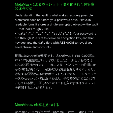
MetaMaskによるウォレット（暗号化された保管庫）
の保存方法
Understanding the vault is what makes recovery possible.
MetaMask does not store your password or your keys in
readable form. It stores a single encrypted object — the vault
— that looks roughly like
{“data”:”…”,”iv”:”…”,”salt”:”…”}
. Your password is
run through
PBKDF2
to derive an encryption key, and that
key decrypts the
data
field with
AES-GCM
to reveal your
seed phrase and accounts.
復旧には2つの点が重要です。古いボールトでは10,000回の
PBKDF2反復処理が行われていましたが、新しいものでは
600,000回行われます。これにより、パスワードの推測にか
かる時間が長くなり、検索の実行方法も変わります。また、
存続する必要があるのはボールト
だけであり
、インターフェ
ースやセッションではありません。そのJSONがどこかに存
在している限り、正しいパスワードを入力すればウォレット
を再開することができます。
MetaMaskの金庫を見つける
Chromeベースのブラウザ（Chrome、Brave、Edge）では、