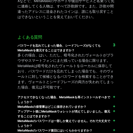
Xなどで、MetaMaskのサポートや復旧サービスと名乗って先
に連絡してくる人物は、すべて詐欺師です。また、詐欺や間
違ったアドレスに送金されたコインは、誰にも取り戻すこと
はできないということを覚えておいてください。
よくある質問
パスワードを忘れてしまった場合、シードフレーズがなくても
MetaMaskを復元することはできますか？
多くの場合、はい。ただし、暗号化されたヴォールトがブラ
ウザやスマートフォンにまだ残っている場合に限ります。
MetaMaskは暗号化されたヴォールトをローカルに保存して
おり、パスワードだけを忘れてしまった場合でも、そのヴォ
ールトに対して候補となるパスワードを検索することができ
ます。ヴォールトとシードフレーズの両方が失われてしまっ
た場合、復元は不可能です。
アクセスできなくなった場合、MetaMaskを再インストールすべきで
しょうか？
MetaMaskの保管庫はどこに保存されていますか？
アップデート後にMetaMaskウォレットが消えてしまいました。復元
することはできますか？
MetaMaskのパスワードは一部しか覚えていません。それで大丈夫で
しょうか？
MetaMaskのパスワード復旧にはいくらかかりますか？