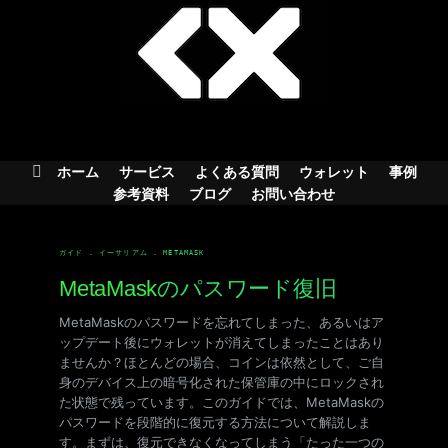
Skip
to
content
ホーム
サービス
よくある質問
ウォレット
事例
参考資料
ブログ
お問い合わせ
ガイド . イーサリアム . METAMASK
MetaMask
のパスワード復旧
MetaMaskのパスワードを忘れてしまった、あるいはア
ップデート後にウォレットが消えてしまったことはあり
ませんか？ほとんどの場合、コインは依然として、ご自
身のデバイス上の暗号化された保管庫の中にロックされ
た状態で残っています。このガイドでは、MetaMaskの
パスワードを段階的に復元する方法について解説しま
す。まずは、復元できなくなってしまう「たった一つの