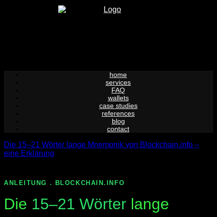
Skip
to
content
home
services
FAQ
wallets
case studies
references
blog
contact
Die 15–21 Wörter lange Mnemonik von Blockchain.info –
eine Erklärung
ANLEITUNG . BLOCKCHAIN.INFO
Die
15–21 Wörter
lange