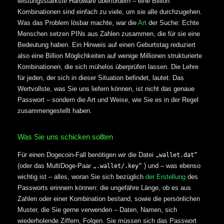
leistungsstärkste Hardware überfordern – eine Billion
Kombinationen sind einfach zu viele, um sie alle durchzugehen.
Was das Problem lösbar machte, war die
Art
der Suche: Echte
Menschen setzen PINs aus Zahlen zusammen, die für sie eine
Bedeutung haben. Ein Hinweis auf einen Geburtstag reduziert
also eine Billion Möglichkeiten auf wenige Millionen strukturierte
Kombinationen, die sich mühelos überprüfen lassen. Die Lehre
für jeden, der sich in dieser Situation befindet, lautet: Das
Wertvollste, was Sie uns liefern können, ist nicht das genaue
Passwort – sondern die Art und Weise, wie Sie es in der Regel
zusammengestellt haben.
Was Sie uns schicken sollten
Für einen Dogecoin-Fall benötigen wir die Datei
„wallet.dat“
(oder das MultiDoge-Paar
) und – was ebenso
„
.wallet/.key“
wichtig ist – alles, woran Sie sich bezüglich
der Erstellung
des
Passworts erinnern können: die ungefähre Länge, ob es aus
Zahlen oder einer Kombination bestand, sowie die persönlichen
Muster, die Sie gerne verwenden – Daten, Namen, sich
wiederholende Ziffern, Folgen. Sie müssen sich das Passwort