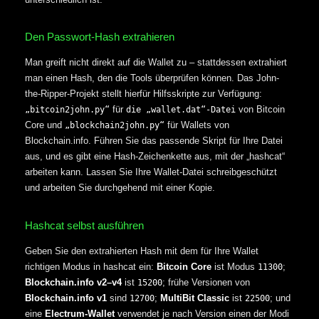
Den Passwort-Hash extrahieren
Man greift nicht direkt auf die Wallet zu – stattdessen extrahiert
man einen Hash, den die Tools überprüfen können. Das John-
the-Ripper-Projekt stellt hierfür Hilfsskripte zur Verfügung:
für
von Bitcoin
„bitcoin2john.py“
die „wallet.dat“-Datei
Core und
für Wallets von
„blockchain2john.py“
Blockchain.info. Führen Sie das passende Skript für Ihre Datei
aus, und es gibt eine Hash-Zeichenkette aus, mit der „hashcat“
arbeiten kann. Lassen Sie Ihre Wallet-Datei schreibgeschützt
und arbeiten Sie durchgehend mit einer Kopie.
Hashcat selbst ausführen
Geben Sie den extrahierten Hash mit dem für Ihre Wallet
richtigen Modus in hashcat ein:
Bitcoin Core
ist Modus
;
11300
Blockchain.info v2–v4
ist
; frühe Versionen von
15200
Blockchain.info v1
sind
;
MultiBit Classic
ist
; und
12700
22500
eine
Electrum-Wallet
verwendet je nach Version einen der Modi