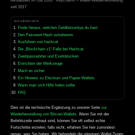
Aktualisiert im Juli 2026 · KeychainX – Wallet-Wiederherstellung
seit 2017
AUF DIESER SEITE
Finde heraus, welchen Geldbörsentyp du hast
Den Passwort-Hash extrahieren
Ausführen von hashcat
Die „Blockchain v1“-Falle bei Hashcat
Zweitpasswörter und Eselsbrücken
Einrichten der Werkzeuge
Mach es sicher
Ein Hinweis zu Electrum und Papier-Wallets
Wann man sich Hilfe holen sollte
FAQ
Dies ist die technische Ergänzung zu unserer Seite
zur
Wiederherstellung von Bitcoin-Wallets
. Wenn Sie mit der
Befehlszeile vertraut sind, können Sie oft selbst echte
Fortschritte erzielen; falls nicht, erfahren Sie hier zumindest
genau, was Sie haben. Wir behandeln die gängigen Wallet-Typen