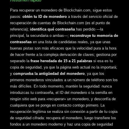
Para recuperar un monedero de Blockchain.com, sigue estos
pasos:
obtén tu ID de monedero
a través del servicio oficial de
recuperación de cuentas de Blockchain.com (es el punto de
referencia);
identifica qué contraseña
has perdido —la
principal, la secundaria o ambas—;
reconstruye tu memoria de
contraseñas
en una lista de candidatas reales, ya que unas
buenas pistas son más eficaces que la velocidad pura a la hora
de hacer frente a la compleja derivación de claves; gestiona por
separado la
frase heredada de 15 a 21 palabras
si esa es tu
copia de seguridad, ya que la página web actual no la importará;
y
comprueba la antigüedad del monedero
, ya que los
primeros monederos vinculados a un número de teléfono son los
más difíciles. En todo momento, mantén la seguridad: nunca
introduzcas tu contraseña, el ID del monedero o la semilla en
ningún sitio web para «recuperar» un monedero, y desconfía de
cualquiera que se ponga en contacto contigo primero. La
recuperación legítima se realiza sin conexión a partir de tu copia
de seguridad cifrada: recupera el monedero, luego transfiere los
fondos a un monedero moderno y haz una copia de seguridad