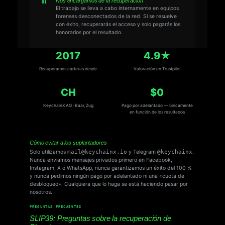
Nos encargamos de la recuperación
El trabajo se lleva a cabo internamente en equipos
forenses desconectados de la red. Si se resuelve
con éxito, recuperarás el acceso y solo pagarás los
honorarios por el resultado.
2017
4.9★
Recuperamos carteras desde
Valoración en Trustpilot
CH
$0
KeychainX AG · Baar, Zug
Pago por adelantado — únicamente
en función de los resultados
Cómo evitar a los suplantadores
Solo utilizamos
mail@keychainx.io
y Telegram
@keychainx
.
Nunca enviamos mensajes privados primero en Facebook,
Instagram, X o WhatsApp, nunca garantizamos un éxito del 100 %
y nunca pedimos ningún pago por adelantado ni una «cuota de
desbloqueo». Cualquiera que lo haga se está haciendo pasar por
nosotros.
PREGUNTAS FRECUENTES
SLIP39: Preguntas sobre la recuperación de