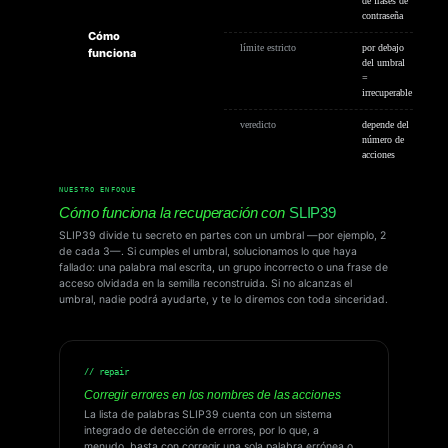
de frases de
contraseña
Cómo
límite estricto
por debajo
funciona
del umbral
=
irrecuperable
veredicto
depende del
número de
acciones
NUESTRO ENFOQUE
Cómo funciona la recuperación con
SLIP39
SLIP39 divide tu secreto en partes con un umbral —por ejemplo, 2
de cada 3—. Si cumples el umbral, solucionamos lo que haya
fallado: una palabra mal escrita, un grupo incorrecto o una frase de
acceso olvidada en la semilla reconstruida. Si no alcanzas el
umbral, nadie podrá ayudarte, y te lo diremos con toda sinceridad.
// repair
Corregir errores en los nombres de las acciones
La lista de palabras SLIP39 cuenta con un sistema
integrado de detección de errores, por lo que, a
menudo, basta con corregir una sola palabra errónea o