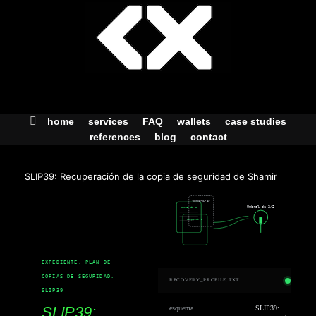
Skip
to
content
home
services
FAQ
wallets
case studies
references
blog
contact
SLIP39: Recuperación de la copia de seguridad de Shamir
¿Compartir 3?
Umbral de 2/3
compartir 1
compartir 2
EXPEDIENTE. PLAN DE
COPIAS DE SEGURIDAD.
RECOVERY_PROFILE.TXT
SLIP39
SLIP39:
esquema
SLIP39: