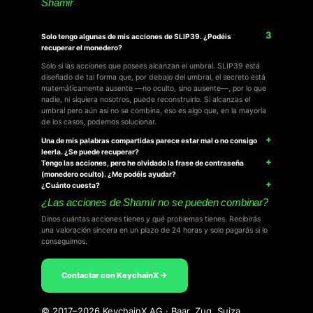
Shamir
Solo tengo algunas de mis acciones de SLIP39. ¿Podéis
recuperar el monedero?
Solo si las acciones que posees alcanzan el umbral. SLIP39 está
diseñado de tal forma que, por debajo del umbral, el secreto está
matemáticamente ausente —no oculto, sino ausente—, por lo que
nadie, ni siquiera nosotros, puede reconstruirlo. Si alcanzas el
umbral pero aún así no se combina, eso es algo que, en la mayoría
de los casos, podemos solucionar.
Una de mis palabras compartidas parece estar mal o no consigo
leerla. ¿Se puede recuperar?
Tengo las acciones, pero he olvidado la frase de contraseña
(monedero oculto). ¿Me podéis ayudar?
¿Cuánto cuesta?
¿Las acciones de Shamir no se pueden combinar?
Dinos cuántas acciones tienes y qué problemas tienes. Recibirás
una valoración sincera en un plazo de 24 horas y solo pagarás si lo
conseguimos.
Contactar con KeychainX →
© 2017–2026 KeychainX AG · Baar, Zug, Suiza