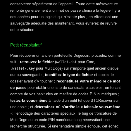
conserverez séparément de l’appareil. Toute cette mésaventure
remonte généralement à un mot de passe choisi à la légère il y a
des années pour un logiciel qui n’existe plus ; en effectuant une
sauvegarde adéquate dès maintenant, vous éviterez de revivre
cette situation.
Petit récapitulatif
Pour récupérer un ancien portefeuille Dogecoin, procédez comme
suit :
retrouvez le fichier
(
pour Core,
wallet.dat
pour MultiDoge) sur n’importe quel ancien disque
.wallet
/.key
dur ou sauvegarde ;
identifiez le type de fichier
et copiez le
dossier avant d’y toucher ;
reconstituez votre mémoire de mot
de passe
pour établir une liste de candidats plausibles, en tenant
compte de vos habitudes en matière de codes PIN numériques ;
testez-la vous-même
à l’aide d’un outil tel que BTCRecover sur
une copie ; et
déterminez où s’arrête le « faites-le vous-même
»
: l’encodage des caractères spéciaux, le bug de troncature de
MultiDoge ou un code PIN numérique long nécessitant une
recherche structurée. Si une tentative simple échoue, cet échec