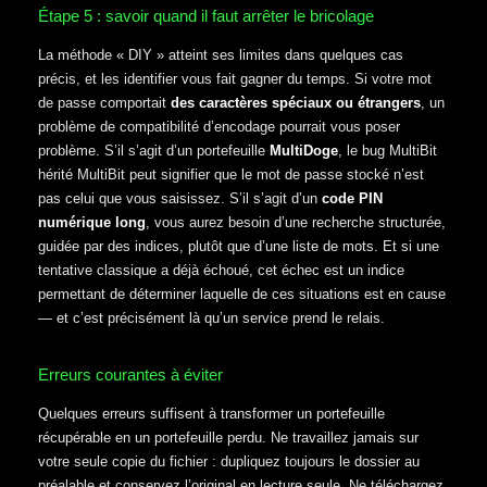
Étape 5 : savoir quand il faut arrêter le bricolage
La méthode « DIY » atteint ses limites dans quelques cas
précis, et les identifier vous fait gagner du temps. Si votre mot
de passe comportait
des caractères spéciaux ou étrangers
, un
problème de compatibilité d’encodage pourrait vous poser
problème. S’il s’agit d’un portefeuille
MultiDoge
, le bug MultiBit
hérité MultiBit peut signifier que le mot de passe stocké n’est
pas celui que vous saisissez. S’il s’agit d’un
code PIN
numérique long
, vous aurez besoin d’une recherche structurée,
guidée par des indices, plutôt que d’une liste de mots. Et si une
tentative classique a déjà échoué, cet échec est un indice
permettant de déterminer laquelle de ces situations est en cause
— et c’est précisément là qu’un service prend le relais.
Erreurs courantes à éviter
Quelques erreurs suffisent à transformer un portefeuille
récupérable en un portefeuille perdu. Ne travaillez jamais sur
votre seule copie du fichier : dupliquez toujours le dossier au
préalable et conservez l’original en lecture seule. Ne téléchargez