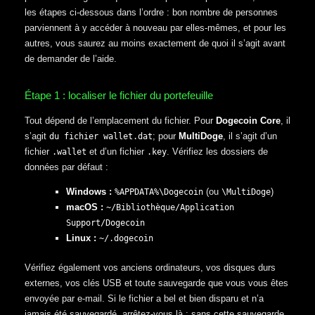
les étapes ci-dessous dans l’ordre : bon nombre de personnes
parviennent à y accéder à nouveau par elles-mêmes, et pour les
autres, vous saurez au moins exactement de quoi il s’agit avant
de demander de l’aide.
Étape 1 : localiser le fichier du portefeuille
Tout dépend de l’emplacement du fichier. Pour
Dogecoin Core
, il
s’agit
; pour
MultiDoge
, il s’agit d’un
du fichier wallet.dat
fichier
et d’un fichier
. Vérifiez les dossiers de
.wallet
.key
données par défaut :
Windows :
(ou
)
%APPDATA%\Dogecoin
\MultiDoge
macOS :
~/Bibliothèque/Application
Support/Dogecoin
Linux :
~/.dogecoin
Vérifiez également vos anciens ordinateurs, vos disques durs
externes, vos clés USB et toute sauvegarde que vous vous êtes
envoyée par e-mail. Si le fichier a bel et bien disparu et n’a
jamais été sauvegardé, arrêtez-vous là : sans cette sauvegarde,