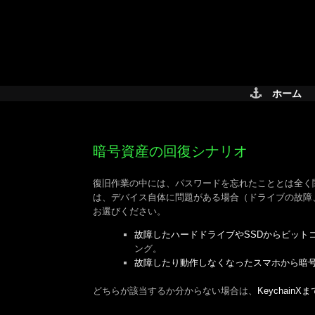
Skip
to
content
ホーム
暗号資産の回復シナリオ
復旧作業の中には、パスワードを忘れたこととは全く関
は、デバイス自体に問題がある場合（ドライブの故障
お選びください。
故障したハードドライブやSSDからビット
ング。
故障したり動作しなくなったスマホから暗
どちらが該当するか分からない場合は、
Keychain