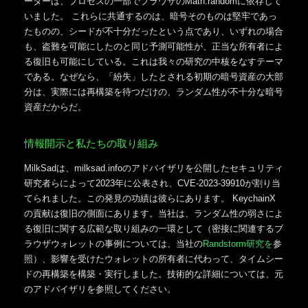
ーターは、プロセスの一部でブラウザのMath.randomに依存して
いました。 これらに共通するのは、暗号そのものは堅牢であっ
たものの、シードが不十分だったという点であり、いずれの場合
も、盗難を可能にしたのと同じ予測可能性が、正当な所有者によ
る復旧も可能にしている。これは我々の研究の中核をなすテーマ
である。なぜなら、「紛失」したとされる初期の暗号資産の大部
分は、実際には再構築を待つだけの、ランダム性が不十分な暗号
資産だからだ。
情報開示と私たちの取り組み
MilkSadは、milksad.infoのアドバイザリを公開したセキュリティ
研究者らによって2023年に公表され、CVE-2023-39910が割り当
てられました。この発見の功績は彼らにあります。 KeychainX
の貢献は復旧の側面にあります。当社は、ランダム性の弱さによ
る復旧に関する広範な取り組みの一環として（密接に関連するブ
ラウザウォレットの事例については、当社の
Randstorm研究を
参
照）、影響を受けたウォレットの所有者に代わって、タイムシー
ドの再構築を構築・実行しました。技術的な詳細については、元
のアドバイザリを参照してください。