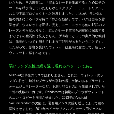
いたため、その影響は、「安全なシードを生成する」ためにその
ツールを呼び出していたあらゆるスクリプト、チュートリアル、
および下流プロジェクトへと波及しました。 これが、ランダム
性の弱さによるバグが持つ「静かな危険」です。バグは自らを露
呈せず、ウォレットは正常に見え、ニーモニックも他の12語のフ
レーズと何ら変わりなく、誰かがシード空間を網羅的に探索する
まではその脆弱性は見えません。所有者にとっての実用的な教訓
は、残高がいつでも消えてしまう可能性があるということです。
したがって、影響を受けたウォレットは直ちに空にして、新しい
ウォレットに移すべきです。
弱いランダム性は繰り返し現れるパターンである
MilkSadは単発のミスではありません。これは、ウォレットのラ
ンダム性が、時計やブラウザの挙動の癖、欠陥のあるプラットフ
ォームジェネレーターなど、予測可能なものから生成されていた
一連の失敗の一例です。Randstormは初期のブラウザウォレット
のエントロピーを崩壊させました。2013年のAndroid
SecureRandomの欠陥は、署名用ノンスの繰り返しによって鍵を
漏洩させました。2014年のイーサリアムプレセール用ジェネレ