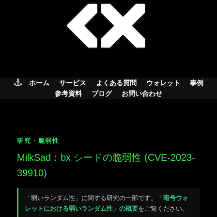
Skip
to
content
ホーム
サービス
よくある質問
ウォレット
事例
参考資料
ブログ
お問い合わせ
研究・脆弱性
MilkSad：
bx シードの
脆弱性 (CVE-2023-
39910)
「弱いランダム性」に関する研究の一部です。「
暗号ウォ
レットにおける弱いランダム性
」
の概要
をご覧ください。