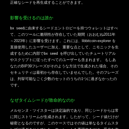
正確なシードを再生成することができます。
影響を受けるのは誰か
に由来するシードエントロピーを持つウォレットはすべ
bx seed
て、このツールに脆弱性が存在していた期間（おおむね2011年
～2023年）に影響を受けます。これには、libbitcoin-explorer を
直接使用したユーザーに加え、重要な点として、ニモニックを生
成するために内部で
呼び出していたチュートリアル
bx seed を
やスクリプトに従ったすべてのユーザーも含まれます。 もしあ
なたのBIP39フレーズがそのような方法で生成された場合、その
セキュリティは最初から存在していませんでした。そのフレーズ
は、列挙可能なごく少数のセットのうちの1つに過ぎなかったの
です。
なぜタイムシードが致命的なのか
メルセンヌ・ツイスターは決定論的であり、同じシードからは常
に同じストリームが生成されます。したがって、シード値だけが
秘密となるのですが、このケースではその値は単なるタイムスタ