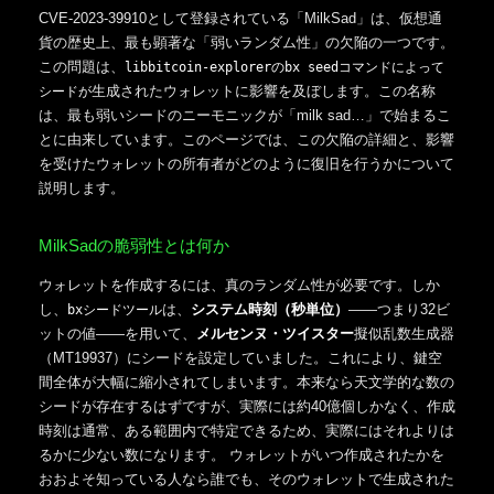
CVE-2023-39910として登録されている「MilkSad」は、仮想通
貨の歴史上、最も顕著な「弱いランダム性」の欠陥の一つです。
この問題は、
libbitcoin-explorerのbx seedコマンドによって
生成されたウォレットに影響を及ぼします。この名称
シードが
は、最も弱いシードのニーモニックが「milk sad…」で始まるこ
とに由来しています。このページでは、この欠陥の詳細と、影響
を受けたウォレットの所有者がどのように復旧を行うかについて
説明します。
MilkSadの脆弱性とは何か
ウォレットを作成するには、真のランダム性が必要です。しか
し、
は、
システム時刻（秒単位）
――つまり32ビ
bxシードツール
ットの値――を用いて、
メルセンヌ・ツイスター
擬似乱数生成器
（MT19937）にシードを設定していました。これにより、鍵空
間全体が大幅に縮小されてしまいます。本来なら天文学的な数の
シードが存在するはずですが、実際には約40億個しかなく、作成
時刻は通常、ある範囲内で特定できるため、実際にはそれよりは
るかに少ない数になります。 ウォレットがいつ作成されたかを
おおよそ知っている人なら誰でも、そのウォレットで生成された