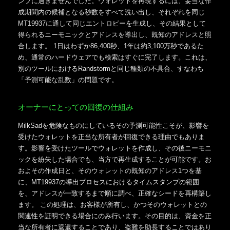
ンプに過ぎませんでした。ウォレットを再現するには、妥当な作
成期間内の候補となる秒数をすべて洗い出し、それぞれを同じ
MT19937に通して同じエントロピーを生成し、その結果として
得られるニーモニックとアドレスを導出し、既知のアドレスと照
合します。 1日はわずか86,400秒、1年は約3,100万秒であるた
め、通常のハードウェアでも検索はすぐに完了します。これは、
別のツールにおけるRandstormと同じ種類の不具合、すなわち
「予測可能な乱数」の問題です。
オーナーにとっての回復の仕組み
MilkSadを危険なものにしているその予測可能性こそが、影響を
受けたウォレットを正当な所有者が回復できる理由でもありま
す。影響を受けたツールでウォレットを作成し、その後ニーモニ
ックを紛失した場合でも、当方で再生成することが可能です。お
およその作成日と、そのウォレットの既知のアドレス1つを基
に、MT19937の導出プロセスにおけるタイムスタンプの範囲
を、アドレスが一致するまで順に調べ、正確なシードを再構築し
ます。 この処理は、お客様が所有し、かつそのウォレットとの
関連性を証明できる場合にのみ行います。その目的は、資金を正
当な所有者に返還することであり、盗難を助長することではあり