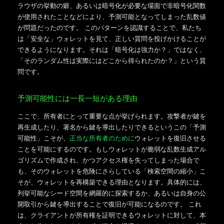
ラウザの挙動の癖、あるいは暗号化が必要な場面で非暗号化関数
が使用されたことなどにより、予測可能となってしまった乱数値
が問題だったのです。 このパターンを認識することで、私たち
は「安全な」ウォレットを見て、正しい質問を投げかけることが
できるようになります。それは「暗号化は強力か？」ではなく、
「そのランダム性は実際にはどこから得られたのか？」という質
問です。
予測可能性には一長一短がある理由
ここで、所有者にとって重要な点が挙げられます。攻撃者が鍵を
再生成したり、署名から鍵を導出したりできるというこの「予測
可能性」こそが、
正当な所有者のために
ウォレットを復旧させる
ことを可能にするのです。もしウォレットが脆弱な乱数生成アル
ゴリズムで作成され、かつアクセス権を失ってしまった場合で
も、そのウォレットを危険にさらしている「検索空間の縮小」こ
そが、ウォレットを再構築できる理由となります。具体的には、
列挙可能なシード空間を網羅的に探索するか、あるいは自身の公
開取引から鍵を導出することで復旧が可能になるのです。 これ
は、クライアントが所有権を証明できるウォレットに対して、本