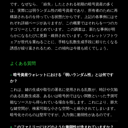
です。なぜなら、「紛失」したとされる初期の暗号資産の多く
は、実際には弱ランダム性の暗号資産であり、所有者のために再
構築されるのを待っている状態だからです。上記の各事例にはそ
れぞれ詳細ページがありますが、この概要ではそれらを一つのカ
テゴリーとしてまとめています。 この調査は、新たな事例が明
らかになるたびに更新・維持されています。ウォレットソフトウ
ェアが世代を重ねるごとに、手軽な乱数生成手段に頼りたくなる
誘惑が繰り返されるため、この傾向は今後も続くでしょう。
よくある質問
暗号資産ウォレットにおける「弱いランダム性」とは何です
か？
これは、鍵の生成や取引の署名に使用される乱数が、時計や欠陥
のある乱数生成器、あるいは暗号的ではない関数といった予測可
能なソースから得られている場合を指します。これにより、膨大
な鍵空間が、検索可能な小さな空間へと縮小されてしまいます。
暗号化そのものは堅牢ですが、入力側に脆弱性があるのです。
このファミリーにはどのような脆弱性が含まれていますか？