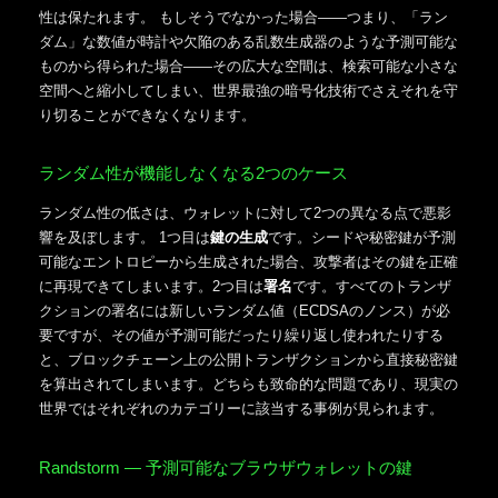
性は保たれます。 もしそうでなかった場合――つまり、「ラン
ダム」な数値が時計や欠陥のある乱数生成器のような予測可能な
ものから得られた場合――その広大な空間は、検索可能な小さな
空間へと縮小してしまい、世界最強の暗号化技術でさえそれを守
り切ることができなくなります。
ランダム性が機能しなくなる2つのケース
ランダム性の低さは、ウォレットに対して2つの異なる点で悪影
響を及ぼします。 1つ目は
鍵の生成
です。シードや秘密鍵が予測
可能なエントロピーから生成された場合、攻撃者はその鍵を正確
に再現できてしまいます。2つ目は
署名
です。すべてのトランザ
クションの署名には新しいランダム値（ECDSAのノンス）が必
要ですが、その値が予測可能だったり繰り返し使われたりする
と、ブロックチェーン上の公開トランザクションから直接秘密鍵
を算出されてしまいます。どちらも致命的な問題であり、現実の
世界ではそれぞれのカテゴリーに該当する事例が見られます。
Randstorm — 予測可能なブラウザウォレットの鍵