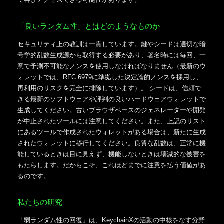
「良いランダム性」とはどのようなものか
セキュリティ上の教訓は一貫しています。鍵やシードは適切な暗
号学的乱数生成源から取得する必要があり、署名時には毎回、一
意で予測不可能なノンスを使用しなければなりません（最新のウ
ォレットでは、RFC 6979に準拠した決定論的ノンスを採用し、
再利用のリスクを完全に排除しています）。 シードは、信頼で
きる最新のソフトウェアや評判の良いハードウェアウォレットで
生成してください。古いブラウザベースのジェネレーターや開発
が中止されたツールには注意してください。また、上記のリスト
にあるツールで作成されたウォレットがある場合は、新たに生成
されたウォレットに移行してください。良質な乱数は、正常に機
能しているときは目に見えず、機能しないときは壊滅的な被害を
もたらします。だからこそ、これほどまでに注意を払う価値があ
るのです。
私たちの研究
「弱ランダム性の回復」は、KeychainXの活動の中核をなす分野