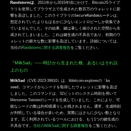
Randstormは
、2011年から2015年頃にかけて、BitcoinJSライブ
ラリを使用してブラウザ上で生成された数百万のウォレットに影
響を及ぼしました。このライブラリ
、
のSecureRandomルーチンは
想定されていたよりもはるかに少ないエントロピーしか収集でき
ていませんでした。その結果、鍵は著しく縮小された空間から生
成されてしまいました。これは鍵生成の不具合であり、初期のウ
ォレットの膨大な数に影響を及ぼしています。詳細については、
当社の
Randstormに関する調査報告
をご覧ください。
『MilkSad』――時計から生まれた種、あるいはそれ以
上のもの
MilkSad
（CVE-2023-39910）は、libbitcoin-explorerの「
bx
」コマンドからシードを取得したウォレットに影響を及ぼ
seed
しました。このコマンドは、32ビットのシステム時刻を用いて
Mersenne Twisterのシードを生成していました。これにより、可
能なシードの数は約40億通りしか残されません。通常、生成時刻
が判明している場合が多いため、実際にはさらに少ない数となり
ます。広く利用されているツールにおける、もう1つの鍵生成の
不具合です。
当社のMilkSadに関する調査報告
をご覧ください。