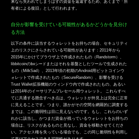
来なら失われてしまうはずの資金を返還するため、あくまで「所
有者による復旧」として行われます。
自分が影響を受けている可能性があるかどうかを見分け
る方法
以下の条件に該当するウォレットをお持ちの場合、セキュリティ
上のリスクにさらされている可能性があります：2011年から
2015年にかけてブラウザ上で作成されたもの（Randstorm）、
libbitcoinの
またはそれを基盤としたツールで生成された
bxシード
もの（MilkSad）、2013年頃の初期のAndroid用ビットコインウ
ォレットで作成されたもの（SecureRandom）、影響を受ける
Trust Wallet拡張機能のウィンドウ内で作成されたもの、あるい
は2014年のイーサリアムプレセール用ウォレット。 これらすべ
てに共通する懸念すべき点は、ウォレットが外見上は完全に正常
に見えることです。つまり、誰かがその空間を網羅的に調査する
までは、この脆弱性は目に見えないのです。もし、これらのいず
れかに該当し、かつまだ資金が残っているウォレットをお持ちの
場合は、リスクがあるものと見なし、資金を移動させてくださ
い。アクセス権を失っている場合でも、この同じ脆弱性を利用し
て再びアクセスできる可能性があります。