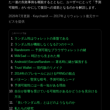
た一連の失敗事例を概観するとともに、ユーザーにとって「予測
可能性」がいかにして復旧への道筋となるのかを解説します。
2026年7月更新 · KeychainX — 2017年よりウォレット復元サー
ビスを提供
このページでは
ランダム性はウォレットの基盤である
ランダム性が機能しなくなる2つのケース
Randstorm — 予測可能なブラウザウォレットの鍵
MilkSad — 時計から生まれた種
AndroidのSecureRandom — 署名時に鍵が漏洩する
Trust Wallet — 現代版のリメイク
2014年のプレセールにおけるPRNGの観点
パターン：堅実な暗号、予測可能なシード
予測可能性には一長一短がある理由
自分が影響を受けている可能性があるかどうかを見分ける
方法
「良いランダム性」とはどのようなものか
私たちの研究