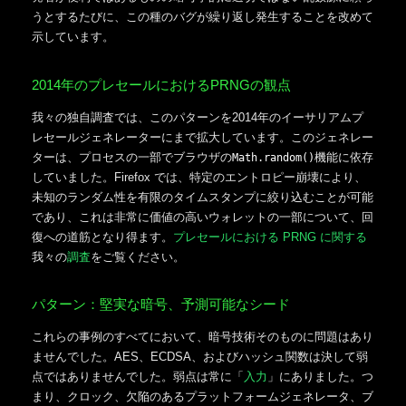
うとするたびに、この種のバグが繰り返し発生することを改めて
示しています。
2014年のプレセールにおけるPRNGの観点
我々の独自調査では、このパターンを2014年のイーサリアムプ
レセールジェネレーターにまで拡大しています。このジェネレー
ターは、プロセスの一部でブラウザの
機能に依存
Math.random()
していました。Firefox では、特定のエントロピー崩壊により、
未知のランダム性を有限のタイムスタンプに絞り込むことが可能
であり、これは非常に価値の高いウォレットの一部について、回
復への道筋となり得ます。
プレセールにおける PRNG に関する
我々の
調査
をご覧ください。
パターン：堅実な暗号、予測可能なシード
これらの事例のすべてにおいて、暗号技術そのものに問題はあり
ませんでした。AES、ECDSA、およびハッシュ関数は決して弱
点ではありませんでした。弱点は常に「
入力
」にありました。つ
まり、クロック、欠陥のあるプラットフォームジェネレータ、ブ