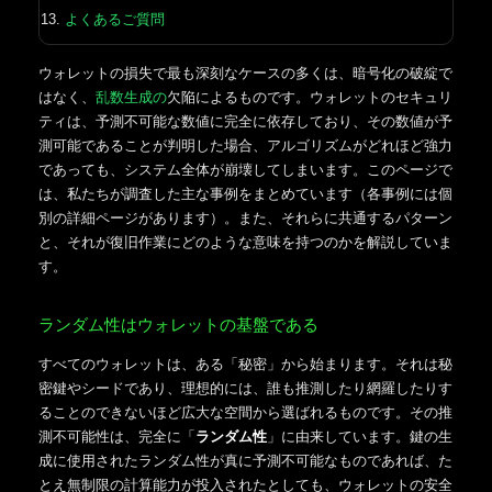
よくあるご質問
ウォレットの損失で最も深刻なケースの多くは、暗号化の破綻で
はなく、
乱数生成の
欠陥によるものです。ウォレットのセキュリ
ティは、予測不可能な数値に完全に依存しており、その数値が予
測可能であることが判明した場合、アルゴリズムがどれほど強力
であっても、システム全体が崩壊してしまいます。このページで
は、私たちが調査した主な事例をまとめています（各事例には個
別の詳細ページがあります）。また、それらに共通するパターン
と、それが復旧作業にどのような意味を持つのかを解説していま
す。
ランダム性はウォレットの基盤である
すべてのウォレットは、ある「秘密」から始まります。それは秘
密鍵やシードであり、理想的には、誰も推測したり網羅したりす
ることのできないほど広大な空間から選ばれるものです。その推
測不可能性は、完全に「
ランダム性
」に由来しています。鍵の生
成に使用されたランダム性が真に予測不可能なものであれば、た
とえ無制限の計算能力が投入されたとしても、ウォレットの安全