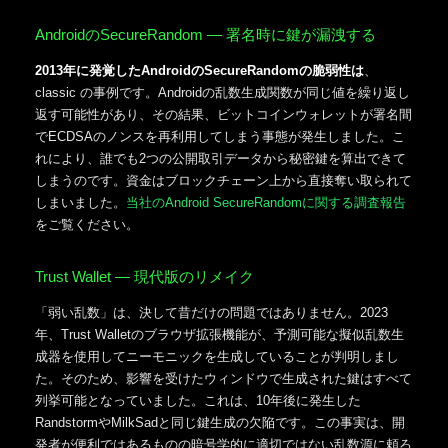
AndroidのSecureRandom — 署名時に鍵が漏洩する
2013年に発覚したAndroidのSecureRandomの脆弱性は
、
classic の事例です。Androidの乱数生成関数が同じ値を繰り返し
返す可能性があり、その結果、ビットコインウォレットが署名間
でECDSAのノンスを再利用してしまう事態が発生しました。こ
れにより、誰でも2つの公開取引データから秘密鍵を算出できて
しまうのです。資金はブロックチェーン上から直接奪い取られて
しまいました。
当社のAndroid SecureRandomに関する調査報告
をご覧ください。
Trust Wallet — 現代版のリメイク
「弱い乱数」は、決して昔だけの問題ではありません。2023
年、Trust Walletのブラウザ拡張機能が、予測可能な擬似乱数生
成器を使用してニーモニックを生成していることが判明しまし
た。そのため、影響を受けたウィンドウで生成された鍵はすべて
列挙可能となっていました。これは、10年後に発生した
RandstormやMilkSadと同じ鍵生成の欠陥です。この事実は、開
発者が便利ではあるものの暗号学的に適切ではない乱数源に頼ろ