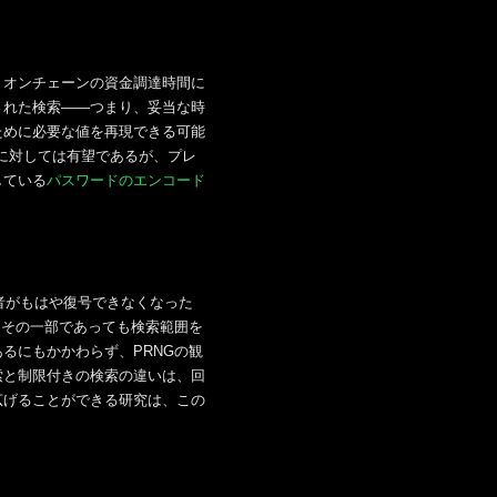
、オンチェーンの資金調達時間に
された検索――つまり、妥当な時
ために必要な値を再現できる可能
トに対しては有望であるが、プレ
している
パスワードのエンコード
者がもはや復号できなくなった
、その一部であっても検索範囲を
るにもかかわらず、PRNGの観
索と制限付きの検索の違いは、回
広げることができる研究は、この