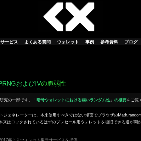
サービス
よくある質問
ウォレット
事例
参考資料
ブログ
PRNGおよびIV
の脆弱性
研究の一部です。「
暗号ウォレットにおける弱いランダム性
」
の概要
をご覧
ットジェネレーターは、本来使用すべきではない場面でブラウザのMath.rand
本来はロックされているはずのプレセール用ウォレットを復旧できる道が開
nX — 2017年よりウォレット復元サービスを提供