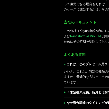
って復元できる場合もあれば、
のケースに該当するかは、その
当社のドキュメント
この分析はKeychainX独
よび
Randstorm
やMilkSad
と共
ためにその時期を明記しており
よくある質問
これは、どのプレセール用ウ
いいえ。これは、特定の種類のウ
ますが、普遍的な方法というわ
ています。
「未定義未定義」所見とは何
なぜ資金調達のタイミングが