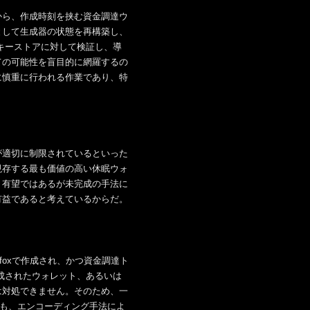
から、作成時刻を挟む資金調達ウ
として生成器の状態を再構築し、
キーストアに対して検証し、導
ての可能性を盲目的に網羅するの
に慎重に行われる作業であり、特
が適切に制限されているといった
現存する最も価値の高い休眠ウォ
、有望ではあるが未完成の手法に
有益であると考えているからだ。
foxで作成され、かつ資金調達ト
成されたウォレット、あるいは
は対処できません。そのため、一
ても、エンコーディング手法によ