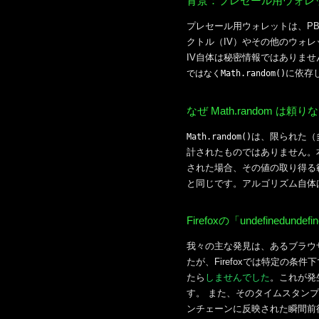
背景：プレセール用ウォレ
プレセール用ウォレットは、PB
クトル（IV）やその他のウォ
IV自体は秘密情報ではありま
に依存
ではなくMath.random()
なぜ Math.random は頼
は、限られた（
Math.random()
計されたものではありません。
された場合、その値の取り得る範囲
と同じです。アルゴリズム自体
Firefoxの「undefinedu
我々の主な発見は、あるブラウ
たが、Firefoxでは特定の条
たら
しませんでした
。これが発
す。 また、そのタイムスタン
ンチェーンに反映された瞬間前