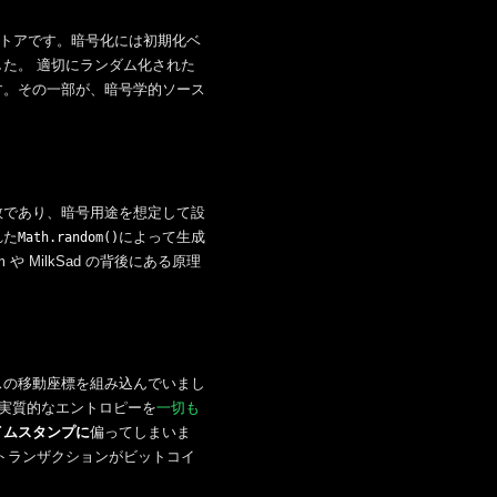
ストアです。暗号化には初期化ベ
た。 適切にランダム化された
す。その一部が、暗号学的ソース
数であり、暗号用途を想定して設
れた
によって生成
Math.random()
 MilkSad の背後にある原理
スの移動座標を組み込んでいまし
実質的なエントロピーを
一切も
イムスタンプに
偏ってしまいま
トランザクションがビットコイ