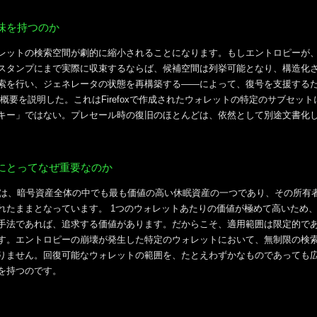
味を持つのか
レットの検索空間が劇的に縮小されることになります。もしエントロピーが
スタンプにまで実際に収束するならば、候補空間は列挙可能となり、構造化
索を行い、ジェネレータの状態を再構築する――によって、復号を支援する
概要を説明した。これはFirefoxで作成されたウォレットの特定のサブセッ
キー」ではない。プレセール時の復旧のほとんどは、依然として別途文書化
にとってなぜ重要なのか
ットは、暗号資産全体の中でも最も価値の高い休眠資産の一つであり、その所有
れたままとなっています。 1つのウォレットあたりの価値が極めて高いため
手法であれば、追求する価値があります。だからこそ、適用範囲は限定的であ
す。エントロピーの崩壊が発生した特定のウォレットにおいて、無制限の検
りません。回復可能なウォレットの範囲を、たとえわずかなものであっても
を持つのです。