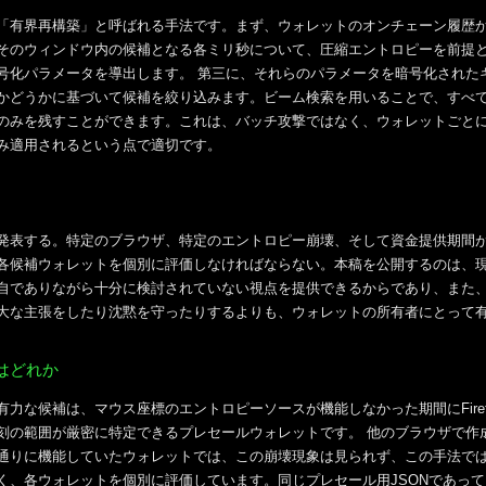
「有界再構築」と呼ばれる手法です。まず、ウォレットのオンチェーン履歴
そのウィンドウ内の候補となる各ミリ秒について、圧縮エントロピーを前提
号化パラメータを導出します。 第三に、それらのパラメータを暗号化された
かどうかに基づいて候補を絞り込みます。ビーム検索を用いることで、すべ
のみを残すことができます。これは、バッチ攻撃ではなく、ウォレットごと
み適用されるという点で適切です。
発表する。特定のブラウザ、特定のエントロピー崩壊、そして資金提供期間
各候補ウォレットを個別に評価しなければならない。本稿を公開するのは、
自でありながら十分に検討されていない視点を提供できるからであり、また
大な主張をしたり沈黙を守ったりするよりも、ウォレットの所有者にとって
はどれか
力な候補は、マウス座標のエントロピーソースが機能しなかった期間にFire
刻の範囲が厳密に特定できるプレセールウォレットです。 他のブラウザで作
通りに機能していたウォレットでは、この崩壊現象は見られず、この手法で
く、各ウォレットを個別に評価しています。同じプレセール用JSONであっ