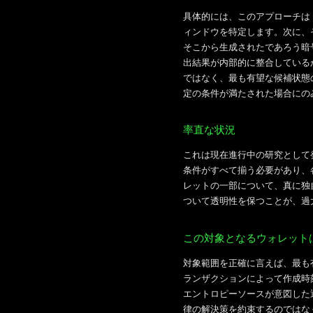
具体的には、このアプローチは
ィンドウを特定します。次に、
そこから生成されたであろう暗
出結果が内部的に整合している
ではなく、最も有望な候補状態
定の条件が満たされた場合にの
率直な状況
これは現在進行中の研究として
条件がすべて揃う必要があり、
レットの一部について、真に独
ついて透明性を保つことが、過
この対象となるウォレット
対象範囲を正確に言えば、最も有
ランザクションによって作成時
エントロピーソースが意図した
律の解決策を約束するのではな