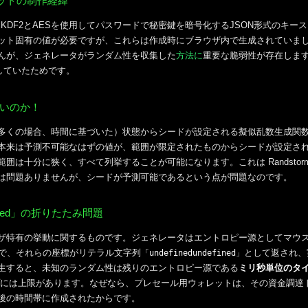
ットの制作経緯
KDF2とAESを使用してパスワードで秘密鍵を暗号化するJSON形式のキー
レット固有の値が必要ですが、これらは作成時にブラウザ内で生成されていまし
せんが、ジェネレータがランダム性を収集した
方法に
重要な脆弱性が存在しま
していたためです。
りないのか！
多くの場合、時間に基づいた）状態からシードが設定される擬似乱数生成関
本来は予測不可能なはずの値が、範囲が限定されたものからシードが設定さ
は十分に狭く、すべて列挙することが可能になります。これは Randstorm や
は問題ありませんが、シードが予測可能であるという点が問題なのです。
ndefined」の折りたたみ問題
ザ特有の挙動に関するものです。ジェネレータはエントロピー源としてマウ
件下で、それらの座標がリテラル文字列
として返され、
「undefinedundefined」
生すると、未知のランダム性は残りのエントロピー源である
ミリ秒単位のタ
プには上限があります。なぜなら、プレセール用ウォレットは、その資金調達
後の時間帯に作成されたからです。