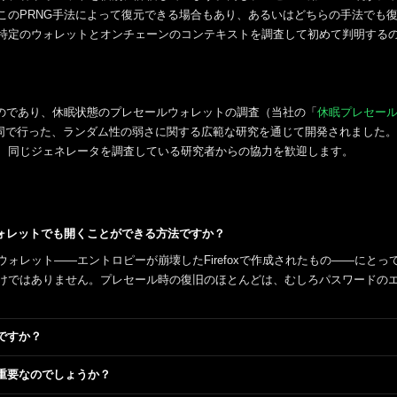
このPRNG手法によって復元できる場合もあり、あるいはどちらの手法でも
特定のウォレットとオンチェーンのコンテキストを調査して初めて判明する
自のものであり、休眠状態のプレセールウォレットの調査（当社の「
休眠プレセール
同で行った、ランダム性の弱さに関する広範な研究を通じて開発されました。
、同じジェネレータを調査している研究者からの協力を歓迎します。
ォレットでも開くことができる方法ですか？
ォレット――エントロピーが崩壊したFirefoxで作成されたもの――にと
けではありません。プレセール時の復旧のほとんどは、むしろパスワードの
ですか？
重要なのでしょうか？