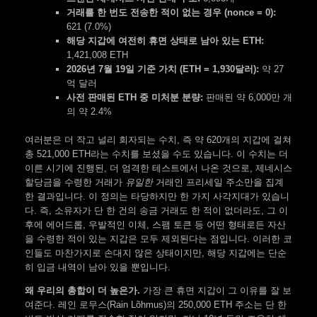
거래를 한 번도 전송한 적이 없는 경우 (nonce = 0):
621 (7.0%)
해당 지갑에 여전히 휴면 상태로 남아 있는 ETH:
1,421,008 ETH
2026년 7월 19일 기준 가치 (ETH = 1,930달러):
약 27
억 달러
사전 판매된 ETH 중 미처분 분량:
판매된 약 6,000만 개
의 약 2.4%
여러분은 더 작고 널리 회자되는 수치, 즉 약 620개의 지갑에 걸쳐
총 521,000 ETH라는 수치를 보셨을 수도 있습니다. 이 수치는 더
이른 시기에 진행된, 더 엄격한 테스트에서 나온 것으로, 제네시스
할당금을 수령한 거래가
유일한
거래인 프리세일 주소만을 집계
한 결과입니다. 이 정의는 타당하지만 한 가지 사각지대가 있습니
다. 즉, 소유자가 단 한 건의 송금 거래도 한 적이 없더라도, 그 이
후에 에어드롭, 우발적인 이체, 스팸 토큰 등 어떤 형태로든 자산
을 수령한 적이 있는 지갑은 모두 제외된다는 점입니다. 이러한 코
인들도 마찬가지로 손대지 않은 상태이지만, 해당 지갑에는 단순
히 입금 내역이 남아 있을 뿐입니다.
왜 우리의 총합이 더 높은가.
가장 큰 휴면 지갑이 그 이유를 잘 보
여준다. 레인 로무스(Rain Lõhmus)의 250,000 ETH 주소는 단 한