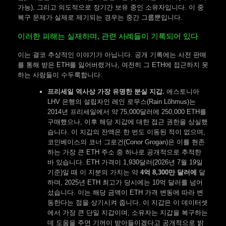
가능), 그리고 의도적으로 장기간 보유 중인 소유자입니다. 이 중
복구 문제가 실제로 제기되는 경우는 중간 그룹뿐입니다.
이러한 피해는 실재하며, 관련 사례들이 기록되어 있다
이는 결코 추상적인 이야기가 아닙니다. 공개 기록에는 사전 판매
를 통해 받은 ETH를 잃어버렸거나, 여전히 그 ETH에 접근하지 못
하는 사람들이 수두룩합니다:
프리세일 역사상 가장 유명한 분실 지갑.
에스토니아
LHV 은행의 설립자인 레인 로무스(Rain Lõhmus)는
2014년 프리세일에서 약 75,000달러에 250,000 ETH를
구매했으나, 이후 해당 지갑에 대한 접근 권한을 상실했
습니다. 이 지갑의 잔액은 한 번도 이동된 적이 없으며,
코인베이스의 코너 그로건(Conor Grogan)은 이를 현존
하는 가장 큰 ETH 주소 중 하나로 공개적으로 추적한
바 있습니다. ETH 가격이 1,930달러(2026년 7월 19일
기준)일 때 이 지분의 가치는 약
4억 8,300만 달러에
달
하며, 2025년 ETH 최고가 당시에는 10억 달러를 넘어
섰습니다. 이는 해당 금액이 ETH 가격 변동에 따라 변
동한다는 점을 상기시켜 줍니다. 이 지갑은 이 데이터셋
에서 가장 큰 단일 지갑이며, 소유자는 지갑을 복구하는
데 도움을 주면 기꺼이 받아들이겠다고 공개적으로 밝