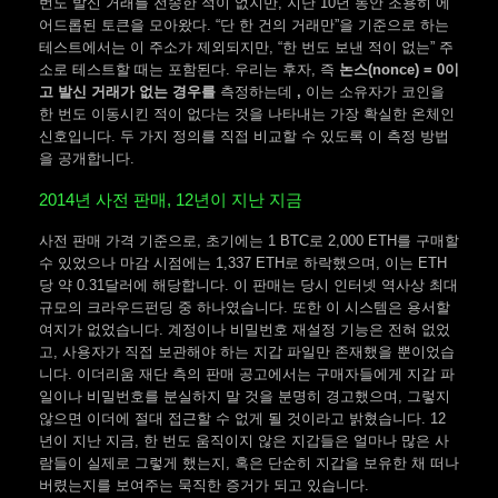
번도 발신 거래를 전송한 적이 없지만, 지난 10년 동안 조용히 에
어드롭된 토큰을 모아왔다. “단 한 건의 거래만”을 기준으로 하는
테스트에서는 이 주소가 제외되지만, “한 번도 보낸 적이 없는” 주
소로 테스트할 때는 포함된다. 우리는 후자, 즉
논스(nonce) = 0이
고 발신 거래가 없는 경우를
측정하는데
,
이는 소유자가 코인을
한 번도 이동시킨 적이 없다는 것을 나타내는 가장 확실한 온체인
신호입니다. 두 가지 정의를 직접 비교할 수 있도록 이 측정 방법
을 공개합니다.
2014년 사전 판매, 12년이 지난 지금
사전 판매 가격 기준으로, 초기에는 1 BTC로 2,000 ETH를 구매할
수 있었으나 마감 시점에는 1,337 ETH로 하락했으며, 이는 ETH
당 약 0.31달러에 해당합니다. 이 판매는 당시 인터넷 역사상 최대
규모의 크라우드펀딩 중 하나였습니다. 또한 이 시스템은 용서할
여지가 없었습니다. 계정이나 비밀번호 재설정 기능은 전혀 없었
고, 사용자가 직접 보관해야 하는 지갑 파일만 존재했을 뿐이었습
니다. 이더리움 재단 측의 판매 공고에서는 구매자들에게 지갑 파
일이나 비밀번호를 분실하지 말 것을 분명히 경고했으며, 그렇지
않으면 이더에 절대 접근할 수 없게 될 것이라고 밝혔습니다. 12
년이 지난 지금, 한 번도 움직이지 않은 지갑들은 얼마나 많은 사
람들이 실제로 그렇게 했는지, 혹은 단순히 지갑을 보유한 채 떠나
버렸는지를 보여주는 묵직한 증거가 되고 있습니다.