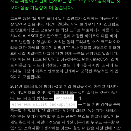
지갑 파일이 여전히 존재하는 경우, 소유자가 생각하는 것
보다 성공 가능성이 더 높습니다.
그토록 많은 “올바른” 프리세일 비밀번호가 실패하는 이유는 이제
잘 알려져 있습니다. 지갑이 2014년 당시 브라우저 자바스크립트
로 암호화되었고, 오늘날에는 최신 도구로 복호화되기 때문에, 단
하나의 비-ASCII 문자만으로도 원래 저장된 바이트와 다른 바이
트로 변환될 수 있습니다. 저희는 원래 프리세일 소스 코드와 이더
리움 재단 자체의 ‘잘못된 비밀번호’ 조사 결과를 바탕으로 이러한
프리세일 비밀번호 버그에 대한 전체 목록을 관리하고 있습니다.
여기에는 유니코드 NFC/NFD 정규화(주요 원인), macOS의 스마
트 따옴표 및 데드키 악센트, 키보드 레이아웃 재매핑, 심지어 프
리세일 과정의 마우스 엔트로피 단계에서 포착된 우발적인 키 입
력까지 포함됩니다.
2014년 프리세일에 참여하셨고 지갑 파일을 아직 가지고 계시다
면, 비밀번호를 잊어버렸다고 해서 모든 것이 끝나는 것은 아닙니
다. 프리세일의 방식은 —
~의
encseed
— 힌트 기반 검색을 통해
ethereum_wallet_backup.json
복구할 수 있으며, “비밀번호는 맞는데 열리지 않는다”는 사례의
상당수는 우리가 재현할 수 있는 단순한 텍스트 인코딩 불일치 문
제일 뿐입니다. 파일이 정말로 사라진 경우라면 누구도 복구할 수
없지만, 소유자들이 생각하는 것보다 훨씬 더 많은 사전 판매 지갑