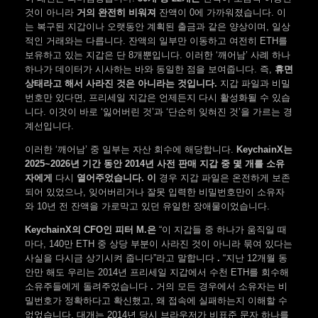
것이 아니라
거의 완전히 비워져
잔액이 0에 가까워졌습니다. 이
는 복구된 지갑이나 오랫동안 계획된 출금과 같은 양상이며, 일상
적인 거래와는 다릅니다. 잔액의 일부만 이동하고 여전히 ETH를
보유하고 있는 지갑은 단 8개뿐입니다. 이러한 ‘깨어남’ 사례 하나
하나가 데이터가 시사하는 바와 동일한 점을 보여줍니다. 즉,
휴면
상태라고 해서 사라진 것은 아니라는 것입니다.
지갑 파일과 비밀
번호만 있다면, 프리세일 지갑은 언제든지 다시 활성화될 수 있습
니다. 이것이 바로 ‘잃어버린 것’과 ‘단순히 잊혀진 것’을 가르는 경
계선입니다.
이러한 ‘깨어남’ 중 일부는 자산 회수에 해당합니다.
KeychainX는
2025~2026년 기간 동안 2014년 사전 판매 지갑 중 몇 개를 소유
자에게
다시
열어주었습니다. 이
경우 지갑 파일은 온전하게 보존
되어 있었으나, 잊어버리거나 잘못 입력한 비밀번호만이 소유자
와 10년 전 잔액을 가로막고 있던 유일한 장애물이었습니다.
KeychainX의 CFO인 피터 M.은
“이 지갑들 중 하나가 움직일 때
마다, 140만 ETH 중 상당 부분이 사라진 것이 아니라 묶여 있다는
사실을 다시금 상기시켜 줍니다”라고 말합니다
.
“지난 12개월 동
안만 해도 우리는 2014년 프리세일 지갑에서 수천 ETH를 회수해
소유주들에게 돌려주었습니다
.
거의 모든 경우에서 소유자는 비
밀번호가 정확하다고 확신했고, 왜 접속에 실패하는지 이해할 수
없었습니다. 대개는 2014년 당시 브라우저가 비표준 문자 하나를