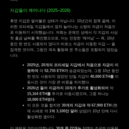
지갑들이 깨어나다 (2025–2026)
휴면 지갑은 얼어붙은 상태가 아닙니다. 10년간의 침묵 끝에, 이
러한 프리세일 지갑들에서 점차 늘어나는 소량의 자금이 처음으
로 이동하기 시작했습니다. 저희는 온체인 상에서 각 지갑의 사상
첫 출금 날짜를 확인했으므로, 이는 진정한 ‘깨어남’ — 즉, 10년
동안 한 번도 사용되지 않다가 비로소 자금이 이동한 지갑 — 을
집계한 것이며, 그동안 계속 활동해 온 주소들은 포함되지 않았습
니다.
2025년, 20개의 프리세일 지갑에서 처음으로 자금이 이
동하며
약
52,755 ETH가
송금되었는데, 그중 10년 동안
한 번도 사용되지 않았던 단일 지갑이
40,000 ETH를
이
동시킨 것이 가장 큰 비중을 차지했다.
2026년 들어 지금까지 10개가 추가로 활성화되어
약
15,164 ETH를
추가로 이동시켰으며, 그중 하나는
10,000 ETH였다
.
이 모든 것을 합치면
30개의 지갑과 약 67,900 ETH
(현
재 시세로 약
1억 3,100만 달러
상당)가 10년 만에 다시
활성화된 셈이다.
이 패턴은 의미심장합니다.
30개 중 22개는
잔액이 조금씩 이동된