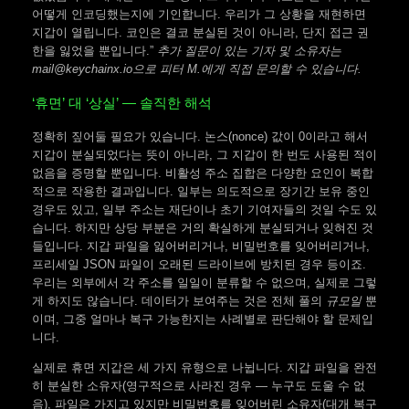
어떻게 인코딩했는지에 기인합니다. 우리가 그 상황을 재현하면
지갑이 열립니다. 코인은 결코 분실된 것이 아니라, 단지 접근 권
한을 잃었을 뿐입니다.”
추가 질문이 있는 기자 및 소유자는
mail@keychainx.io으로 피터 M.에게 직접 문의할 수 있습니다.
‘휴면’ 대 ‘상실’ — 솔직한 해석
정확히 짚어둘 필요가 있습니다. 논스(nonce) 값이 0이라고 해서
지갑이 분실되었다는 뜻이 아니라, 그 지갑이 한 번도 사용된 적이
없음을 증명할 뿐입니다. 비활성 주소 집합은 다양한 요인이 복합
적으로 작용한 결과입니다. 일부는 의도적으로 장기간 보유 중인
경우도 있고, 일부 주소는 재단이나 초기 기여자들의 것일 수도 있
습니다. 하지만 상당 부분은 거의 확실하게 분실되거나 잊혀진 것
들입니다. 지갑 파일을 잃어버리거나, 비밀번호를 잊어버리거나,
프리세일 JSON 파일이 오래된 드라이브에 방치된 경우 등이죠.
우리는 외부에서 각 주소를 일일이 분류할 수 없으며, 실제로 그렇
게 하지도 않습니다. 데이터가 보여주는 것은 전체 풀의
규모일
뿐
이며, 그중 얼마나 복구 가능한지는 사례별로 판단해야 할 문제입
니다.
실제로 휴면 지갑은 세 가지 유형으로 나뉩니다. 지갑 파일을 완전
히 분실한 소유자(영구적으로 사라진 경우 — 누구도 도울 수 없
음), 파일은 가지고 있지만 비밀번호를 잊어버린 소유자(대개 복구