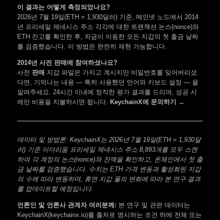
이 결과는 어떻게 측정되었나요?
2026년 7월 19일(ETH = 1,930달러) 기준, 메인넷 노드에서 2014
년 프리세일 제네시스 주소 각각에 대한 트랜잭션 논스(nonce)와
ETH 잔고를 확인한 후, 자금이 이동한 모든 지갑의 첫 출금 날짜
를 검증했습니다. 이 방법은 완전히 재현 가능합니다.
2014년 사전 판매에 참여하셨나요?
사전
판매
지갑 파일은 가지고 계시지만 비밀번호를 잊어버리셨
다면, 기억나는 내용 — 특히 사용했던 언어와 키보드 설정 — 을
알려주세요. 24시간 이내에 정직한 평가 결과를 드리며, 성공 시
에만 비용을 지불하시면 됩니다.
KeychainX에 문의하기 →
데이터 및 방법론: KeychainX는 2026년 7월 19일(ETH = 1,930달
러) 기준 이더리움 프리세일 제네시스 주소 8,893개를 모두 스캔
하여 각 계정의 논스(nonce)와 잔액을 확인하고, 온체인에서 첫 출
금 날짜를 검증했습니다. 수치는 ETH 가격 변동과 활성화된 지갑
의 수에 따라 변동하며, 휴면 지갑 풀의 변화에 따라 본 연구 결과
를 업데이트할 예정입니다.
언론인 및 언론사 관계자 여러분께:
본 연구 및 관련 데이터는
KeychainX(keychainx.io)를 출처로 명시하는 조건 하에 전체 또는