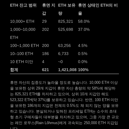
ETH 잔고 범위
휴면 지
ETH 보유
휴면 상태인 ETH의 비
갑
량
율
10,000+ ETH
29
825,321
58.0%
1,000~10,000
202
525,698
37.0%
ETH
100~1,000 ETH
200
63,256
4.5%
10–100 ETH
186
6,733
0.5%
10 ETH 미만
4
~0
0.0%
합계
621
1,421,008
100%
휴면 자산의 집중도가 놀라울 정도로 높습니다. 10,000 ETH 이상
을 보유한 상위 29개 지갑이 휴면 자산 총량의 약 58%에 해당하
는 825,321 ETH를 차지하고 있으며, 상위 10개 지갑만 해도
523,322 ETH(약 37%)를 보유하고 있습니다. 반면, 100 ETH 미만
을 보유한 186개의 지갑은 전체의 0.5%도 채 되지 않는 양을 보유
하고 있습니다. 분실되거나 잊혀진 프리세일 ETH는 소수의 초대
형 초기 구매자들이 대부분을 차지하고 있으며, 그중 가장 큰 규모
는 레인 로무스(Rain Lõhmus)에게 귀속되는 250,000 ETH 지갑입
니다.