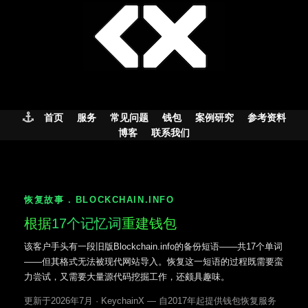
Skip
to
content
首页
服务
常见问题
钱包
案例研究
参考资料
博客
联系我们
恢复故事 . BLOCKCHAIN.INFO
根据
17个记忆词
重建钱包
该客户手头有一段旧版Blockchain.info的备份短语——共17个单词
——但其格式无法被现代网站导入。恢复这一短语的过程既需要蛮
力尝试，又需要大量源代码挖掘工作，还颇具趣味。
更新于2026年7月 · KeychainX — 自2017年起提供钱包恢复服务