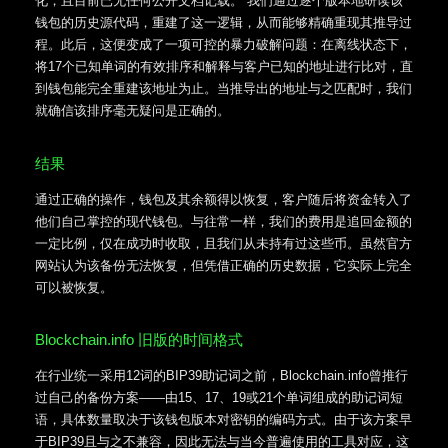
化，且目前已无任何公开文档记载。 我们通过逐个版本地研读该
钱包的历史源代码，重建了这一逻辑，从而能够精确重现其推导过
程。此后，这便变成了一项可控的暴力破解问题：在离线状态下，
将17个已知单词的有效排序和解释与客户已知的地址进行比对，直
到钱包能完全重建该地址为止。当推导出的地址与之匹配时，我们
就确信该排序毫无疑问是正确的。
结果
通过正确的操作，钱包及其余额得以恢复，客户随后将资金转入了
他们自己掌控的现代钱包。与往常一样，我们的费用是追回金额的
一定比例，仅在成功时收取，且我们从未持有过这些币。虽然官方
网站认为该备份无法恢复，但凭借正确的历史数据，它实际上完全
可以被恢复。
Blockchain.info 旧版的时间格式
在行业统一采用12词的BIP39助记词之前，Blockchain.info曾推行
过自己的备份方案——由15、17、19或21个单词组成的助记词短
语，具体数量取决于该钱包版本对密钥的编码方式。由于该方案早
于BIP39且与之不兼容，因此无法与当今普遍使用的工具对应，这