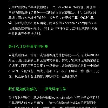
该用户在比特币早期就创建了一个Blockchain.info钱包，并使用一
串密码短语进行了备份——当时的旧方案使用15、17、19或21个
单词，而非如今标准的12个。多年后，他记起了
其中的17个单
词
，但对顺序并不完全确定，而当前的Blockchain.com网站根本
无法接受这串密码短语。 对于现代软件而言，这种旧式的17词备
份看起来完全无法识别。
是什么让这件事变得困难
问题接踵而至。首先，该短语本身是非标准的——它无法与BIP39
对应，因此现成的工具无法将其恢复。其次，客户端无法确定确切
的词序，而词序至关重要：一旦弄错，该短语重建的将是一个截然
不同的、空的钱包。因此，这项任务不仅在于解码一种旧格式，更
在于从众多看似合理的排列中找出唯一正确的顺序。
我们是如何破解的——源代码考古学
要恢复这些密钥，就必须理解Blockchain.info当时究竟是如何将那
份单词列表转换为密钥的——这一机制随着钱包版本的更新而变