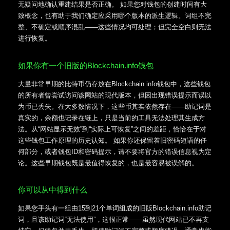
无疑问地确认重建结果是否正确。 如果您对钱包的创建时间有大
致概念，也有助于我们确定应采用哪个版本的派生逻辑。词组不完
整、不确定或顺序混乱——这些情况均可处理；但完全空白则无法
进行恢复。
如果你有一个旧版的Blockchain.info钱包
大量非常早期的比特币仍存放在Blockchain.info钱包中，这些钱包
的所有者曾尝试访问该网站的现代版本，但因出现错误提示而误以
为币已丢失。在大多数情况下，这些币其实依然存在——助记词是
真实的，余额也记录在链上，只是当前的工具无法处理其生成方
法。从“网站显示无效”到“实际上可恢复”之间的差距，恰恰在于对
这些钱包工作原理的历史认知。 如果你还保留着旧密码短语的任
何部分，或者钱包ID和密码提示，请不要将官方的错误信息视为定
论。这些早期钱包既是最值得恢复的，也是最容易被误解的。
你可以从中得到什么
如果您手头有一组由15到21个单词组成的旧版Blockchain.info助记
词，且该助记词“无法使用”，这很正常——虽然现代网站已不再支