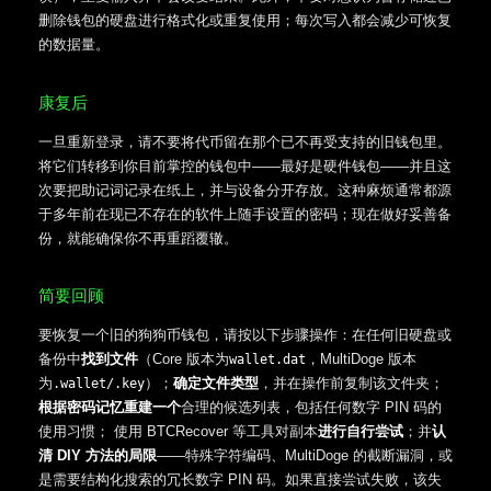
删除钱包的硬盘进行格式化或重复使用；每次写入都会减少可恢复
的数据量。
康复后
一旦重新登录，请不要将代币留在那个已不再受支持的旧钱包里。
将它们转移到你目前掌控的钱包中——最好是硬件钱包——并且这
次要把助记词记录在纸上，并与设备分开存放。这种麻烦通常都源
于多年前在现已不存在的软件上随手设置的密码；现在做好妥善备
份，就能确保你不再重蹈覆辙。
简要回顾
要恢复一个旧的狗狗币钱包，请按以下步骤操作：在任何旧硬盘或
备份中
找到文件
（Core 版本为
，MultiDoge 版本
wallet.dat
为
）；
确定文件类型
，并在操作前复制该文件夹；
.wallet
/.key
根据密码记忆重建一个
合理的候选列表，包括任何数字 PIN 码的
使用习惯； 使用 BTCRecover 等工具对副本
进行自行尝试
；并
认
清 DIY 方法的局限
——特殊字符编码、MultiDoge 的截断漏洞，或
是需要结构化搜索的冗长数字 PIN 码。如果直接尝试失败，该失