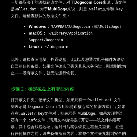
一切都取决于能否找到该文件。对于
Dogecoin Core
来说，该文件
是
；对于
MultiDoge
来说，则是
文件和
wallet.dat
.wallet
.key
文件。请检查默认的数据文件夹：
Windows：
（或
）
%APPDATA%\Dogecoin
\MultiDoge
macOS：
~/Library/Application
Support/Dogecoin
Linux：
~/.dogecoin
此外，请检查旧电脑、外置硬盘、U盘以及您通过电子邮件发送给
自己的任何备份。如果文件确实已丢失且从未备份过，那就到此为
止——没有该文件，就无法进行恢复。
步骤 2：确定磁盘上有哪些内容
打开该文件夹并记录文件类型。如果只有一个
，
wallet.dat 文件
则表示是 Dogecoin Core（采用比特币核心式的加密方式）；如果
存在
文件对，则表示是 MultiDoge。如果发现旁边
.wallet
/.key
还有一个
文件，请用文本编辑器打开它——该文件内容可
.info
读，其中包含钱包地址，这对日后确认恢复过程至关重要。 在进
行任何操作之前，请先备份所有内容：将整个文件夹复制到安全的