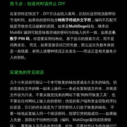
第 5 步：知道何时该停止 DIY
在某些特定情况下，DIY方法会陷入僵局，识别出这些情况能帮你
节省时间。如果你的密码包含
特殊字符或外文字符，
编码不匹配可
能是导致你无法破解的原因。如果是
MultiDoge
钱包，继承自
MultiBit 漏洞可能意味着存储的密码与你输入的不一致。如果是
长
数字 PIN 码
，你需要采用结构化、基于提示的搜索方式，而不是
词典攻击。 而且，如果直接尝试已经失败，那么这次失败本身就
是一条线索，表明上述哪种情况正在发生——而这正是相关服务介
入的契机。
应避免的常见错误
几个小失误就可能让一个本可恢复的钱包变成永久丢失的钱包。切
勿直接在文件的唯一副本上操作——务必先复制该文件夹，并将原
文件设为只读。不要从随意找来的网站下载“狗狗币恢复工具”，也
不要在任何网站上输入你的密钥；伪造的客户端和资金窃取程序比
比皆是，它们的存在就是为了清空那些人们急于恢复的钱包。 不
要一味地反复输入同一个错误密码，指望它突然能成功——如果输
入失败，原因在于结构性问题（编码、MultiDoge漏洞或猜测错
误），重复输入并不会改变结果。此外，不要对您认为曾存储过已