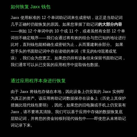
如何恢复 Jaxx 钱包
Jaxx 使用标准的 12 个单词助记词来生成密钥，这正是当助记词
几乎正确时仍能恢复的原因。如果您掌握了助记词
的大部分内容
——例如 12 个单词中的 10 个或 11 个，或者虽然有全部 12 个单
词但不确定顺序——我们会通过将有效的组合与您已知的地址进行
比对，直到钱包能精确生成密钥为止，从而重建剩余部分。 如果
您手头的书面助记词中存在读错的单词（常见的
混淆或笔
0/O
误），我们会为您更正。如果您仍持有设备但未保留书面助记词，
我们通常可以从已安装的应用程序中提取钱包数据。
通过应用程序本身进行恢复
由于 Jaxx 将钱包存储在本地，因此设备上仍安装的 Jaxx 实例即
为真正的资产。该应用将助记词数据保存在设备上（历史上其保护
措施比现代钱包要弱），因此，如果您的旧电脑或手机上仍安装有
Jaxx，请不要将其清除。我们可以基于应用中存储的数据恢复底
层助记词，并将您的资金转移到现代钱包中——即使您从未将助记
词记录下来。