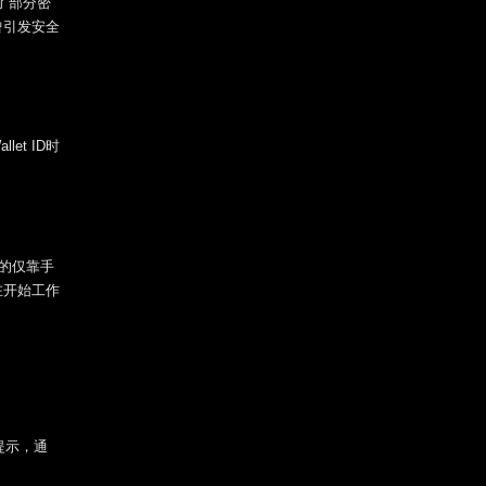
响了部分密
曾引发安全
et ID时
的仅靠手
在开始工作
提示，通