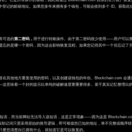
账户中登记的邮箱地址。如果您多年来拥有多个钱包，可能会收到多个 ID。获取此
有可选的
第二密码，
用于进行转账操作。由于第二密码很少使用——用户可以
遗忘的是哪一个密码，因为这会影响恢复流程。如果您记得其中一个但忘记了
他地方重复使用的密码，以及创建该钱包的年份。Blockchain.com 会
—这意味着一个好的提示比单纯的破解速度要重要得多。基于真实记忆整理出
短语，而当前网站无法导入该短语，这是正常现象——因为这是 Blockchain.c
丢失；该助记词只需采用原始的推导逻辑，即可根据您已知的地址，将不完整或顺序
只要您清楚自己拥有什么，就知道它是可以恢复的。