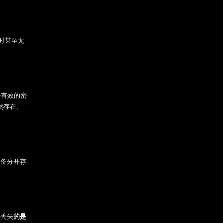
有时甚至无
经有效的密
然存在。
设备分开存
您丢失
的是