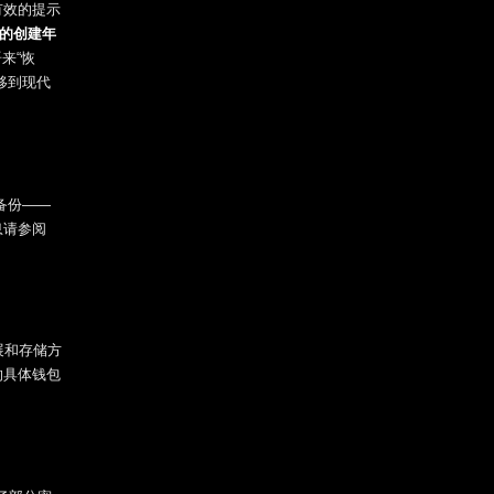
有效的提示
的创建年
来“恢
移到现代
备份——
息请参阅
展和存储方
的具体钱包