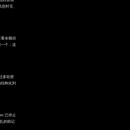
信息时无
查看余额但
另一个，这
通过多轮密
的结构化列
om 已停止
错乱的助记