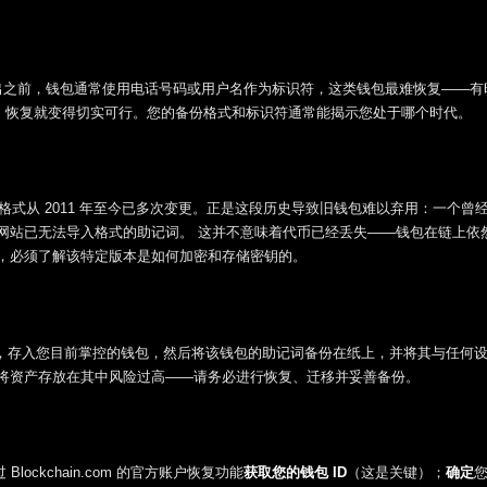
D”功能推出之前，钱包通常使用电话号码或用户名作为标识符，这类钱包最难恢复——
密码提示，恢复就变得切实可行。您的备份格式和标识符通常能揭示您处于哪个时代。
一，其界面格式从 2011 年至今已多次变更。正是这段历史导致旧钱包难以弃用：一个曾
网站已无法导入格式的助记词。 这并不意味着代币已经丢失——钱包在链上依
，必须了解该特定版本是如何加密和存储密钥的。
o钱包转出，存入您目前掌控的钱包，然后将该钱包的助记词备份在纸上，并将其与任何
将资产存放在其中风险过高——请务必进行恢复、迁移并妥善备份。
 Blockchain.com 的官方账户恢复功能
获取您的钱包 ID
（这是关键）；
确定