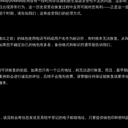
in.info的Android应用曾有一段时间存在随机数生成器安全性不足的问题，这影
且出现异常行为，这一历史背景在恢复过程中反而可能对您有利——正是这一
那个时期，请告知我们；这将改变我们的处理方式。
t ID推出之前）的钱包使用电话号码或用户名作为标识符，有时根本无法恢复。从Wall
。如果您不确定自己的钱包有多老，备份格式和标识符通常能告诉我们。
找到可供恢复的依据。如果您只有一个公共地址，则无法进行恢复。而且，最早期
案例前会进行诚实的评估，且绝不会预先收费。请警惕任何保证能恢复或要求
服务。
进行找回，该流程会将信息发送至系统中登记的电子邮箱地址。只要提供钱包ID和密码