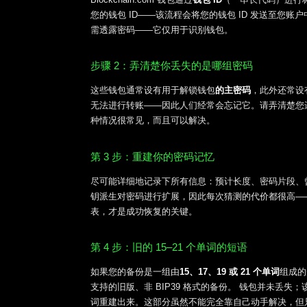
您的钱包 ID——该流程会将您的钱包 ID 发送至您
需透露密码——它仅用于识别钱包。
步骤 2：弄清楚你丢失的是哪组密码
这些钱包通常设有用于解锁钱包
的主密码
，此外还常设
无法进行转账——因此人们经常会忘记它。请弄清楚您
种情况很常见，而且可以解决。
第 3 步：重建你的密码记忆
尽可能详细地记录下所有信息：预计长度、密码片段、曾在其
钥派生对密码进行扩展，因此每次猜测的代价都很高—
表，才是成功恢复的关键。
第 4 步：旧的 15–21 个单词的短语
如果您的备份是一组由
15、17、19 或 21 个单词
组成的
支持的旧版、非 BIP39 格式的备份。 钱包并未
词重建出来。这部分虽然不能完全靠自己动手解决，但