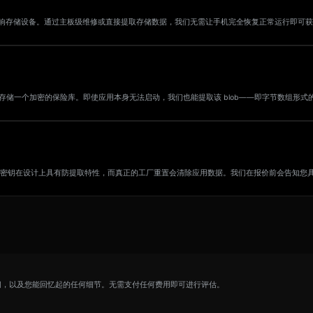
响存储设备。通过主板级维修或直接提取存储数据，我们无需让手机完全恢复正常运行即可获
在应用数据中存储一个加密的保险库。即使应用本身无法启动，我们也能提取该 blob——即字节数组形
droid）中的密钥在设计上具有防提取特性，而真正的工厂重置会清除应用数据。我们在报价前会告知
间，以及您能回忆起的任何细节。无需支付任何费用即可进行评估。