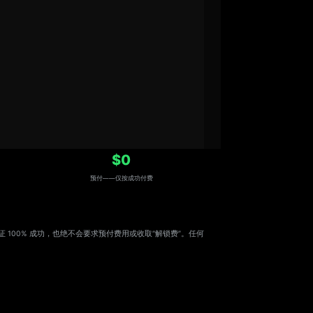
$0
预付——仅按成功付费
，绝不保证 100% 成功，也绝不会要求预付费用或收取“解锁费”。任何