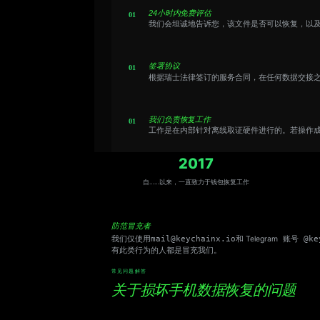
24小时内免费评估
我们会坦诚地告诉您，该文件是否可以恢复，以
签署协议
根据瑞士法律签订的服务合同，在任何数据交接
我们负责恢复工作
工作是在内部针对离线取证硬件进行的。若操作
2017
自……以来，一直致力于钱包恢复工作
防范冒充者
我们仅使用
mail@keychainx.io
和 Telegram
账号 @key
有此类行为的人都是冒充我们。
常见问题解答
关于损坏手机数据恢复的问题