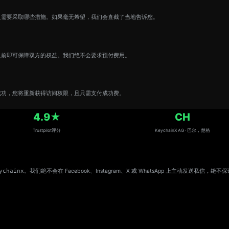
及需要采取哪些措施。如果毫无希望，我们会直截了当地告诉您。
之前即可保障双方的权益。我们绝不会要求预付费用。
成功，您将重新获得访问权限，且只需支付成功费。
4.9★
CH
Trustpilot评分
KeychainX AG · 巴尔，楚格
chainx
。我们绝不会在 Facebook、Instagram、X 或 WhatsApp 上主动发送私信