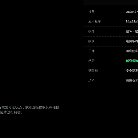
设备
Android 
应用程序
MetaMask
损坏
损坏 · 破
摘录
电路板维修
工件
加密的应
然后
解密保
硬限制
安全隔离区
结论
按设备
备恢复可读状态，或者直接提取其存储数
保险库进行解密。