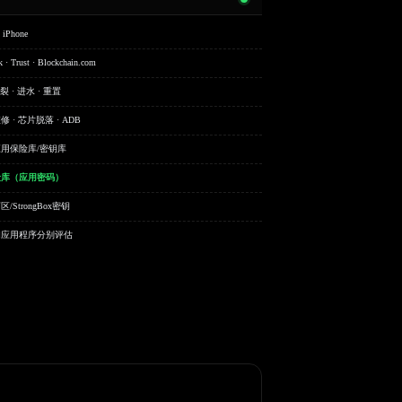
· iPhone
 · Trust · Blockchain.com
裂 · 进水 · 重置
 · 芯片脱落 · ADB
用保险库/密钥库
险库（应用密码）
/StrongBox密钥
和应用程序分别评估