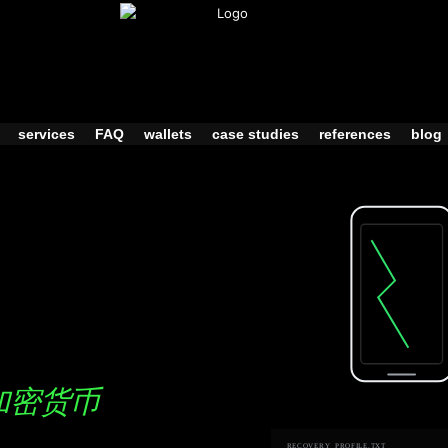
services
FAQ
wallets
case studies
references
blog
加密货币
RECOVERY_PROFILE.TXT