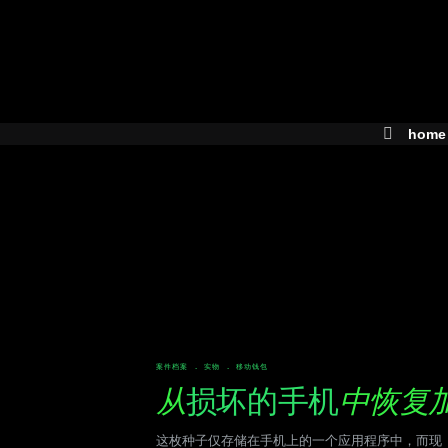
Skip
to
content
home
案件档案 . 实物 . 移动钱包
从
损坏的手机
中恢复
这枚种子仅存储在手机上的一个应用程序中，而现