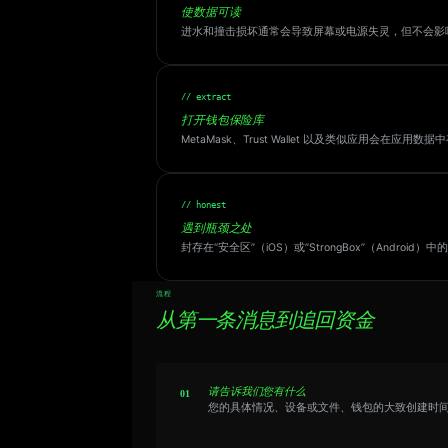
使数据可读
进水和撞击损坏通常会导致屏幕或电源失灵，但不会影
// extract
打开钱包保险库
MetaMask、Trust Wallet 以及类似应用会
// honest
遇到瓶颈之处
封存在“安全区”（iOS）或“StrongBox”（An
流程
从第一条消息到追回资金
请告诉我们您有什么
您的具体情况、设备或文件、钱包的大致创建时