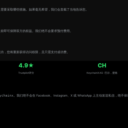
及需要采取哪些措施。如果毫无希望，我们会直截了当地告诉您。
之前即可保障双方的权益。我们绝不会要求预付费用。
成功，您将重新获得访问权限，且只需支付成功费。
4.9★
CH
Trustpilot评分
KeychainX AG · 巴尔，楚格
chainx
。我们绝不会在 Facebook、Instagram、X 或 WhatsApp 上主动发送私信