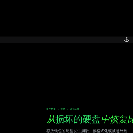
Skip
to
content
案件档案 . 实物 . 存储失败
从
损坏的硬盘
中恢复
存放钱包的硬盘发生崩溃、被格式化或被意外删