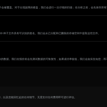
数据绝不会被覆盖。对于出现故障的硬盘，我们会进行一次仔细的扫描；在分析之前，会先保存所
 密钥库和 BIP39 种子文件具有可识别的签名。我们会从已分配和已删除的存储空间中提取这些文件。
已删除的数据。我们在报价前会先测试数据的可恢复性，如果成功率较低，我们会如实告知您，
间，以及您能回忆起的任何细节。无需支付任何费用即可进行评估。