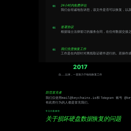
24小时内免费评估
我们会坦诚地告诉您，该文件是否可以恢复，以
签署协议
根据瑞士法律签订的服务合同，在任何数据交接
我们负责恢复工作
工作是在内部针对离线取证硬件进行的。若操作
2017
自……以来，一直致力于钱包恢复工作
防范冒充者
我们仅使用
mail@keychainx.io
和 Telegram
账号 @key
有此类行为的人都是冒充我们。
常见问题解答
关于损坏硬盘数据恢复的问题