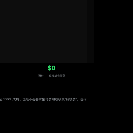
$0
预付——仅按成功付费
，绝不保证 100% 成功，也绝不会要求预付费用或收取“解锁费”。任何