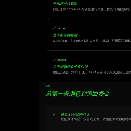
先创建只读克隆
我们使用 ddrescue 对硬盘进行镜像，因此原始
// carve
基于签名的雕刻
wallet.dat、Berkeley DB 头文件、JSON
// honest
关于固态硬盘的直白谈
在固态硬盘（SSD）上，TRIM 命令可以永久清除
流程
从第一条消息到追回资金
请告诉我们您有什么
您的具体情况、设备或文件、钱包的大致创建时