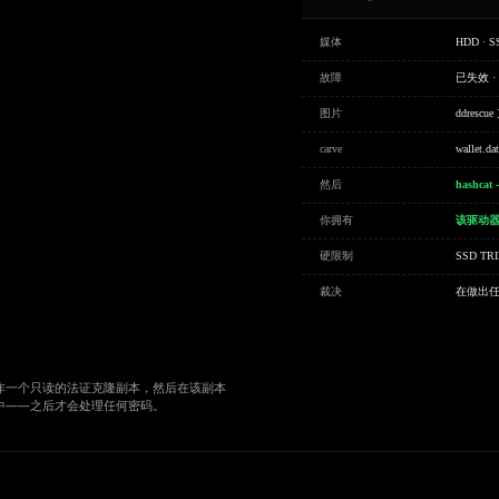
媒体
HDD · S
故障
已失效 ·
图片
ddres
carve
wallet.
然后
hashcat 
你拥有
该驱动
硬限制
SSD 
裁决
在做出
作一个只读的法证克隆副本，然后在该副本
中——之后才会处理任何密码。