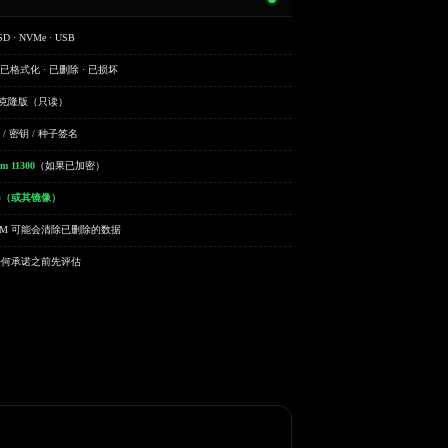
SD · NVMe · USB
 已格式化 · 已删除 · 已损坏
cue 克隆版（只读）
dat / 密钥 / 种子签名
-m 11300
（如果已加密）
器（或其镜像）
TRIM 可能会清除已删除的数据
任何承诺之前先评估