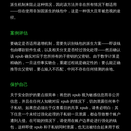
派生机制来阻止这种情况，因此该方法并非在所有情况下都适用
——但在使用非加固派生的钱包中，这是一种强大且常被忽视的途
径。
案例评估
要确定是否适用递增机制，需要先识别钱包的派生方案——即该钱
包由哪款软件生成，以及相关分支是否经过强化处理——然后确认
该 xpub 确实对应于您所持有的子密钥的父密钥。由于数学计算是
精确的，一旦这些事实吻合，重建过程就是确定性的：要么能正确
推导出父密钥，要么输入不匹配，中间不存在任何猜测的余地。
保护自己
关于安全防护的要点很简单：将您的 xpub 视为敏感信息而非公开
信息，并且在任何人知晓对应 xpub 的情况下，切勿泄露任何单个
子私钥。如果您必须出于仅查看目的共享 xpub，请务必明白：其
下任意一个未经过强化处理的子私钥一旦泄露，都会导致整个账户
遭到入侵。在可能的情况下，请使用在账户边界处进行强化的钱
包，这样即使 xpub 和子私钥同时泄露，也无法被结合起来用于权