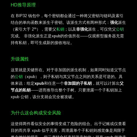
HD推导原理
在 BIP32 钱包中，每个密钥都会通过一种将父密钥与链码及索引
结合的单向函数来派生子密钥。该派生方式有两种形式：
强化
派生
（索引大于 2³¹），需要父
私钥
；以及
非强化
派生，可仅凭父
公钥
完成。 非强化派生正是
的价值所在——仅观察型服务器无需
xpub
持有私钥，即可生成新的接收地址。
升级属性
这里就是关键所在。对于非加固的派生机制，如果同时知道父节点
的
公钥
（xpub），则子私钥与其父节点之间的关系是可逆的。具
体来说：给定
xpub
和任意一个
非加固的子私钥
，就可以计算出
父
节点的私钥
——进而推导出整个子树。只要泄露一个子私钥加上
xpub 公钥，该分支就会完全被攻破。
为什么这会构成安全风险
这使得两件看似安全的事情变成了危险的组合。出于记账或仅查看
目的而共享 xpub 似乎无害，而泄露单个子私钥则感觉像是局限于