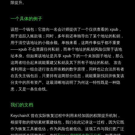
限提升。
一个具体的例子
设想一个钱包：它曾向一名会计师提供了一个仅供查看的 xpub，
用于追踪入账款项；同时，多年前还单独导出了某个地址的私钥，
用于清空该地址的小额余额。单独来看，这两件事似乎都不重要
——xpub 不会泄露任何私钥，而单个地址的私钥风险仅限于该地
址本身。但如果该地址是共享 xpub 下的一个未加固子地址，那么
这两者结合起来就能重建父私钥及其下所有子地址的私钥。 攻击
者利用这一组合进行攻击所依赖的数学原理，同样也让合法所有者
在丢失主钱包后，只要持有这两部分信息，就能重新找回并恢复该
分支中的所有资产。这最清晰地说明了为何这一特性既是一种隐
患，又是一条生命线。
我们的文档
KeychainX 曾在实际恢复过程中利用未经加固的权限提升机制，
根据零散的密钥素材重建钱包，我们在此记录这一过程，因为它既
作为恢复工具被低估，作为风险也被低估。这项工作与我们更广泛