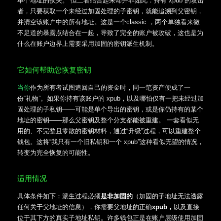
单个地址的损失。 但二者结合起来却并非如此：持有 xpub 的攻击
者，只要获取一个未经过加固处理的子密钥，就能追溯到父密钥，
并清空该账户中的所有地址。这是一个classic ，两个单独看来微
不足道的暴露点结合在一起，导致了完全的账户被攻破，这也是为
什么在账户边界上需要采用加固的密钥派生机制。
它如何帮助您恢复密钥
当你
作为所有者试图追回自己的资金时，同一笔资产便成了一
份“礼物”。如果你持有该账户的 xpub，以及哪怕仅有一把未经过加
固处理的子私钥——可能是单个导出的密钥，或是你仍持有的某个
地址的密钥——那么父密钥及整个分支都能被重建。 一套看似无
用的、不完整且零散的密钥材料，通过“升级”过程，可以重建整个
钱包。这将“我只有一个旧私钥和一个 xpub”这种看似无望的情况，
转变为完全恢复的可能性。
适用情况
具体条件如下：派生过程必须
是非加固的
（加固的子地址无法透露
任何关于父地址的信息），你需要父地址的正确
xpub，
以及直接
位于其下方的真实子地址私钥。许多钱包正是在账户层级使用加固