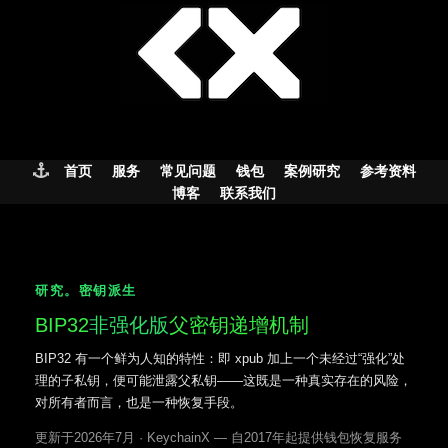
Skip
to
content
首页
服务
常见问题
钱包
案例研究
参考资料
博客
联系我们
研究。密钥派生
BIP32
非强化版
父密钥递增机制
BIP32 有一个鲜为人知的特性：即 xpub 加上一个未经过“强化”处
理的子私钥，便可能泄露父私钥——这既是一种真实存在的风险，
对所有者而言，也是一种恢复手段。
更新于2026年7月 · KeychainX — 自2017年起提供钱包恢复服务