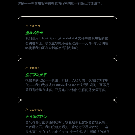
破解——并在加密密钥被成功解密的那一刻确认攻击成功。
// extract
提取哈希值
我们使用 bitcoin2john 从 wallet.dat 文件中提取加密的主
密钥哈希值。明文密钥绝不会被泄露——文件中的密钥始
终使用我们正在查找的密码进行加密。
// attack
提示驱动搜索
根据你的记忆——长度、片段、人物习惯、钱包的制作年
代——我们为模式11300构建hashcat掩码和规则，而不是
采用盲猜暴力破解。正是这种结构性使得问题变得可解。
// diagnose
合并密钥取证
当只有部分密钥能解密时，钱包通常包含多套密钥或第二
个密码短语。我们会确定哪把主密钥对应哪些密钥——这
是比特币核心（Bitcoin Core）中一种常见且可解决的异常