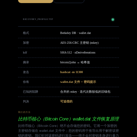
RECOVERY_PROFILE.TXT
格式
Berkeley DB · wallet.dat
加密
AES-256-CBC 主密钥 (mkey)
kdf
SHA-512 · nDeriveIterations
摘录
bitcoin2john → 哈希值
攻击
hashcat -m 11300
你有
wallet.dat 文件 + 密码提示
已知的陷阱
合并的 mkey · 迭代次数较低的旧钱包
判决
可追偿的
我们的方法
比特币核心（Bitcoin Core）wallet.dat 文件恢复原理
比特币核心（Bitcoin Core）绝不会存储您的密码。它将一个加密的
主密钥存储在 wallet.dat 文件中；您的密码用于推导出用于解密该密
钥的密钥。我们针对该密码进行攻击——绝不会对密钥本身进行暴力