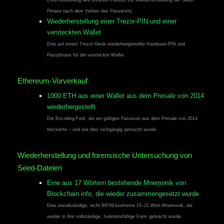
Entschlüsselung des Browser-Tresors zur Wiederherstellung der Seed-
Phrase nach dem Verlust des Passworts.
Wiederherstellung einer Trezor-PIN und einer
versteckten Wallet
Eine auf einem Trezor-Gerät wiederhergestellte Hardware-PIN und
Passphrase für die versteckte Wallet.
Ethereum-Vorverkauf
1000 ETH aus einer Wallet aus dem Presale von 2014
wiederhergestellt
Die Encoding-Fork, die ein gültiges Passwort aus dem Presale von 2014
blockierte – und wie dies rückgängig gemacht wurde.
Wiederherstellung und forensische Untersuchung von
Seed-Dateien
Eine aus 17 Wörtern bestehende Mnemonik von
Blockchain.info, die wieder zusammengesetzt wurde
Eine unvollständige, nicht BIP39-konforme 15–21-Wort-Mnemonik, die
wieder in ihre vollständige, funktionsfähige Form gebracht wurde.