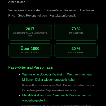
Arbeit bilden.
Vergessene Passwörter · Presale-Verschlüsselung · Hardware-
PINs · Seed-Rekonstruktion · Festplattenforensik
2017
79 %
WIEDERHERSTELLUNG VON WALLETS
ERFOLGSQUOTE
SEIT
Über 1000
20 %
BETREUTE KUNDEN
ERFOLGSPRÄMIE
Passwörter und Passphrasen
Wie wir eine Dogecoin-Wallet im Wert von mehreren
Millionen Dollar wiederhergestellt haben
Dogecoin Core – ein vergessenes Wallet-Passwort, das anhand der vom
Kunden bereitgestellten Fragmente rekonstruiert wurde.
MetaMask-Tresor und Seed nach Passwortverlust
wiederhergestellt