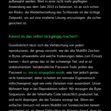
aufbewahrt werden. Wert in einer nicht mehr gepflegten
Anwendung aus dem Jahr 2013 zu belassen, ist an sich schon
ein Risiko; die Wiederherstellung des Schlüssels ist der richtige
Zeitpunkt, um auf eine moderne Lösung umzusteigen, die sicher
gesichert ist.
Kannst du das selbst rückgängig machen?
Grundsätzlich lässt sich die Verfälschung von jedem
reproduzieren, der genau versteht, wie der alte MultiBit Zeichen
in Bytes umwandelte und welche Kodierungen dabei zum Einsatz
kamen – doch genau das ist der schwierige Teil, und er ist
undokumentiert. handelsübliche Passwort-Tools prüfen das
Passwort
so, wie es eingegeben wurde
, was hier jedoch genau
nicht funktioniert; daher scheitert ein normaler Eigenversuch
stillschweigend, egal wie viele Varianten man ausprobiert. Unser
Mehrwert liegt in der Reproduktion selbst: Wir erzeugen die Byte-
Sequenzen, die der fehlerhafte Code tatsächlich produziert hat,
und nicht diejenigen, die die Tastatur erzeugt hat. Wenn ein
einfacher Versuch mit einem MultiBit mit Sonderzeichen bereits
gescheitert ist, ist dieser Fehlschlag ein Hinweis darauf, dass es