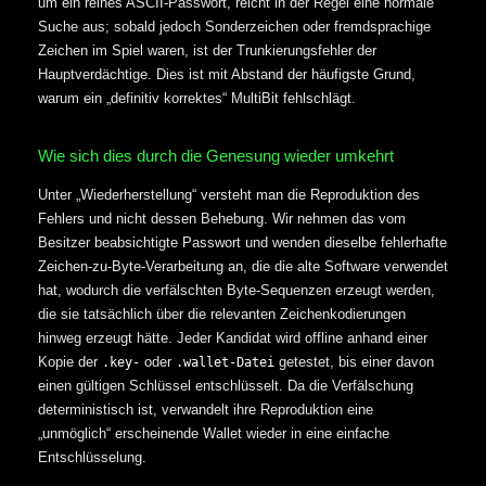
um ein reines ASCII-Passwort, reicht in der Regel eine normale
Suche aus; sobald jedoch Sonderzeichen oder fremdsprachige
Zeichen im Spiel waren, ist der Trunkierungsfehler der
Hauptverdächtige. Dies ist mit Abstand der häufigste Grund,
warum ein „definitiv korrektes“ MultiBit fehlschlägt.
Wie sich dies durch die Genesung wieder umkehrt
Unter „Wiederherstellung“ versteht man die Reproduktion des
Fehlers und nicht dessen Behebung. Wir nehmen das vom
Besitzer beabsichtigte Passwort und wenden dieselbe fehlerhafte
Zeichen-zu-Byte-Verarbeitung an, die die alte Software verwendet
hat, wodurch die verfälschten Byte-Sequenzen erzeugt werden,
die sie tatsächlich über die relevanten Zeichenkodierungen
hinweg erzeugt hätte. Jeder Kandidat wird offline anhand einer
Kopie der
oder
getestet, bis einer davon
.key-
.wallet-Datei
einen gültigen Schlüssel entschlüsselt. Da die Verfälschung
deterministisch ist, verwandelt ihre Reproduktion eine
„unmöglich“ erscheinende Wallet wieder in eine einfache
Entschlüsselung.