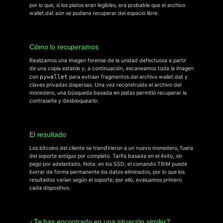
por lo que, si los platos eran legibles, era probable que el archivo
wallet.dat aún se pudiera recuperar del espacio libre.
Cómo lo recuperamos
Realizamos una imagen forense de la unidad defectuosa a partir
de una copia estable y, a continuación, escaneamos toda la imagen
con
pywallet
para extraer fragmentos del archivo wallet.dat y
claves privadas dispersas. Una vez reconstruido el archivo del
monedero, una búsqueda basada en pistas permitió recuperar la
contraseña y desbloquearlo.
El resultado
Los bitcoins del cliente se transfirieron a un nuevo monedero, fuera
del soporte antiguo por completo. Tarifa basada en el éxito, sin
pago por adelantado. Nota: en los SSD, el comando TRIM puede
borrar de forma permanente los datos eliminados, por lo que los
resultados varían según el soporte; por ello, evaluamos primero
cada dispositivo.
¿Te has encontrado en una situación similar?