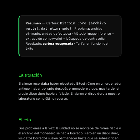
Resumen
— Cartera:
Bitcoin Core (archivo
wallet.dat eliminado)
· Problema: archivo
eliminado, unidad defectuosa · Método: imagen forense +
extracción con pywallet + búsqueda de contraseña ·
Resultado:
cartera recuperada
· Tarifa: en función del
éxito
La situación
El cliente recordaba haber ejecutado Bitcoin Core en un ordenador
antiguo, haber borrado después el monedero y que, más tarde, el
propio disco duro hubiera fallado. Enviaron el disco duro a nuestro
laboratorio como último recurso.
El reto
Dos problemas a la vez: la unidad no se montaba de forma fiable y
el archivo del monedero se había borrado. Pero en un disco duro,
los datos borrados suelen permanecer hasta que se sobrescriben,