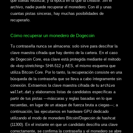
que suelas reutilizar, y la época en la que la creaste. Sin el
archivo, nadie puede recuperar el monedero. Con él y unas
cuantas pistas sinceras, hay muchas posibilidades de
recuperarlo.
Cómo recuperar un monedero de Dogecoin
Tu contraseña nunca se almacena: solo sirve para descifrar la
clave maestra cifrada que hay dentro de la cartera. En el caso
de Dogecoin Core, esa clave está protegida mediante el método
de «key-stretching» SHA-512 y AES, el mismo esquema que
utiliza Bitcoin Core. Por lo tanto, la recuperación consiste en una
búsqueda de la contraseña que se lleva a cabo íntegramente sin
conexión. Extraemos la clave maestra cifrada de tu
archivo
y elaboramos listas de candidatos específicas a
wallet.dat
partir de tus pistas —máscaras y reglas basadas en lo que
recuerdas, en lugar de un ataque de fuerza bruta a ciegas—; a
continuación, las ejecutamos en hardware GPU dedicado
utilizando el modo de monedero Bitcoin/Dogecoin de hashcat
(11300). En el instante en que un candidato descifra una clave
correctamente, se confirma la contraseña y el monedero se abre