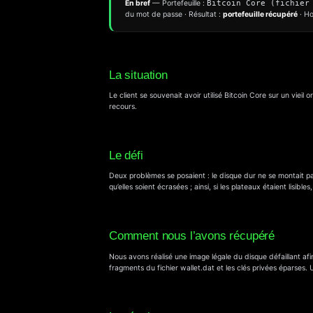
En bref
— Portefeuille :
Bitcoin Core (fichier
du mot de passe · Résultat :
portefeuille récupéré
· Ho
La situation
Le client se souvenait avoir utilisé Bitcoin Core sur un vieil
recours.
Le défi
Deux problèmes se posaient : le disque dur ne se montait pas
qu’elles soient écrasées ; ainsi, si les plateaux étaient lisib
Comment nous l’avons récupéré
Nous avons réalisé une image légale du disque défaillant afin 
fragments du fichier wallet.dat et les clés privées éparses. 