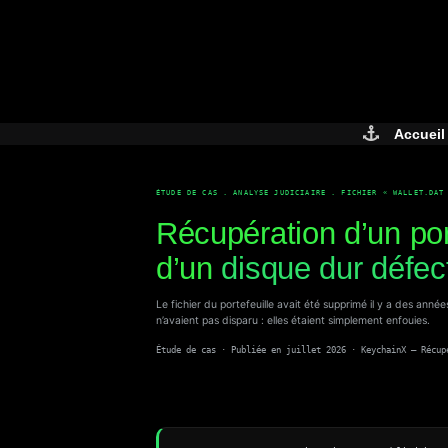
Skip
to
content
Accueil
ÉTUDE DE CAS . ANALYSE JUDICIAIRE . FICHIER « WALLET.DAT
Récupération d’un port
d’un
disque dur défe
Le fichier du portefeuille avait été supprimé il y a des ann
n’avaient pas disparu : elles étaient simplement enfouies.
Étude de cas · Publiée en juillet 2026 · KeychainX — Récup