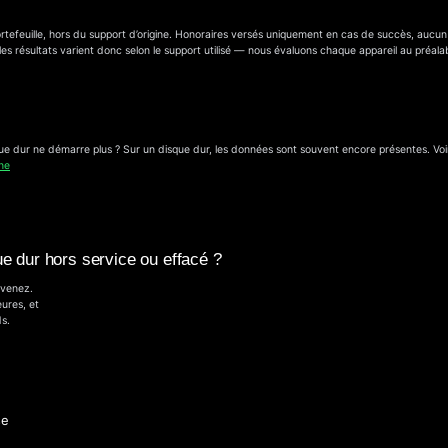
ortefeuille, hors du support d’origine. Honoraires versés uniquement en cas de succès, aucu
es résultats varient donc selon le support utilisé — nous évaluons chaque appareil au préala
ue dur ne démarre plus ? Sur un disque dur, les données sont souvent encore présentes. Voir
ne
que dur hors service ou effacé ?
uvenez.
ures, et
s.
se