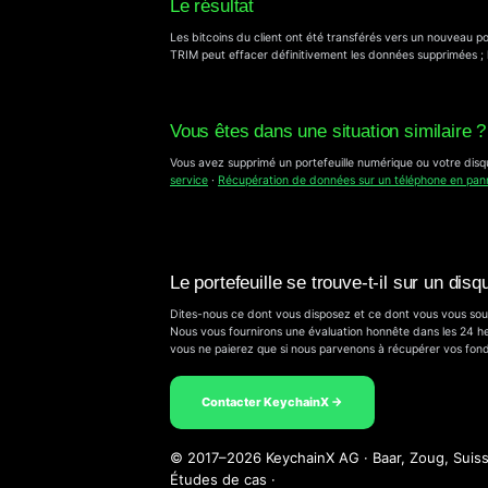
Le résultat
Les bitcoins du client ont été transférés vers un nouveau p
TRIM peut effacer définitivement les données supprimées ; l
Vous êtes dans une situation similaire ?
Vous avez supprimé un portefeuille numérique ou votre disq
service
·
Récupération de données sur un téléphone en pan
Le portefeuille se trouve-t-il sur un dis
Dites-nous ce dont vous disposez et ce dont vous vous so
Nous vous fournirons une évaluation honnête dans les 24 he
vous ne paierez que si nous parvenons à récupérer vos fond
Contacter KeychainX →
© 2017–2026 KeychainX AG · Baar, Zoug, Suis
Études de cas
·