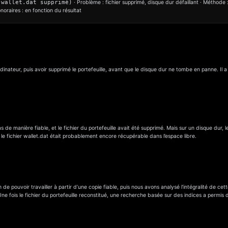
 wallet.dat supprimé)
· Problème : fichier supprimé, disque dur défaillant · Méthode
noraires : en fonction du résultat
 ordinateur, puis avoir supprimé le portefeuille, avant que le disque dur ne tombe en panne. Il
 de manière fiable, et le fichier du portefeuille avait été supprimé. Mais sur un disque dur
les, le fichier wallet.dat était probablement encore récupérable dans l’espace libre.
de pouvoir travailler à partir d’une copie fiable, puis nous avons analysé l’intégralité de cet
Une fois le fichier du portefeuille reconstitué, une recherche basée sur des indices a permis 