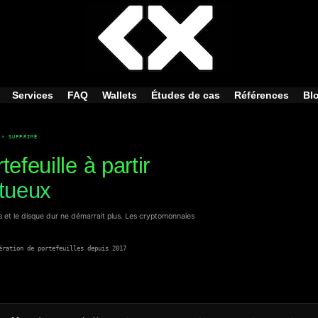
Services
FAQ
Wallets
Études de cas
Références
Bl
 » SUPPRIMÉ
efeuille à partir
ctueux
ées et le disque dur ne démarrait plus. Les cryptomonnaies
ération de portefeuilles depuis 2017