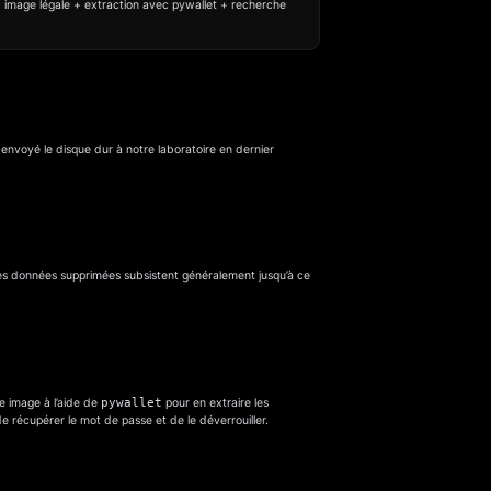
 : image légale + extraction avec pywallet + recherche
 a envoyé le disque dur à notre laboratoire en dernier
, les données supprimées subsistent généralement jusqu’à ce
te image à l’aide de
pywallet
pour en extraire les
de récupérer le mot de passe et de le déverrouiller.