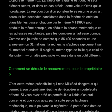
toujours le même flux. La valeur de la graine est donc le seul
élément secret, et dans ce cas précis, cette valeur n’était qu’un
horodatage. La reproduction d’un portefeuille se résume alors à :
parcourir les secondes candidates dans la fenêtre de création
plausible, les passer chacune par le même MT19937 pour
produire la même entropie, en déduire la phrase mnémonique et
les adresses résultantes, puis les comparer à l’adresse connue.
Comme une journée ne compte que 86 400 secondes et une
année environ 31 millions, la recherche s’achève rapidement sur
du matériel standard. Il s’agit du même type de faille que celui de
Randstorm — un aléa prévisible —, mais dans un outil différent.
Comment se déroule le recouvrement pour le propriétaire
?
C’est cette même prévisibilité qui rend MilkSad dangereux qui
permet à son propriétaire légitime de récupérer un portefeuille
affecté. Si vous avez créé un portefeuille à l’aide d’un outil
concerné et que vous avez par la suite perdu la phrase
mnémonique, nous pouvons la régénérer : à partir d’une date de
création approximative et d’une adresse connue du portefeuille,