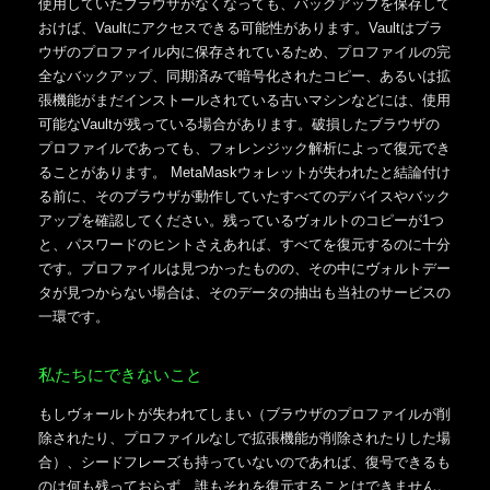
使用していたブラウザがなくなっても、バックアップを保存して
おけば、Vaultにアクセスできる可能性があります。Vaultはブラ
ウザのプロファイル内に保存されているため、プロファイルの完
全なバックアップ、同期済みで暗号化されたコピー、あるいは拡
張機能がまだインストールされている古いマシンなどには、使用
可能なVaultが残っている場合があります。破損したブラウザの
プロファイルであっても、フォレンジック解析によって復元でき
ることがあります。 MetaMaskウォレットが失われたと結論付け
る前に、そのブラウザが動作していたすべてのデバイスやバック
アップを確認してください。残っているヴォルトのコピーが1つ
と、パスワードのヒントさえあれば、すべてを復元するのに十分
です。プロファイルは見つかったものの、その中にヴォルトデー
タが見つからない場合は、そのデータの抽出も当社のサービスの
一環です。
私たちにできないこと
もしヴォールトが失われてしまい（ブラウザのプロファイルが削
除されたり、プロファイルなしで拡張機能が削除されたりした場
合）、シードフレーズも持っていないのであれば、復号できるも
のは何も残っておらず、誰もそれを復元することはできません。