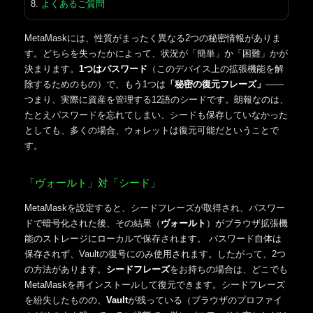
よくあるご質問
MetaMaskには、性質がまったく異なる2つの秘密情報がありま
す。どちらを失ったかによって、状況が「簡単」か「困難」かが
決まります。
1つはパスワード
（このデバイス上の拡張機能を解
除するためのもの）で、もう1つは
「秘密の復元フレーズ」
――
つまり、実際に資産を管理する12語のシードです。朗報なのは、
たとえパスワードを忘れてしまい、シードも保存していなかった
としても、多くの場合、ウォレットは復元可能だということで
す。
「ヴォールト」対「シード」
MetaMaskを設定すると、シードフレーズが取得され、パスワー
ドで暗号化された後、その結果（
ヴォールト
）がブラウザ拡張機
能のストレージにローカルで保存されます。 パスワード自体は
保存されず、Vaultの復号にのみ使用されます。したがって、2つ
の方法があります。
シードフレーズ
をお持ちの場合は、どこでも
MetaMaskを再インストールして復元できます。シードフレーズ
を紛失したものの、
Vault
が残っている（ブラウザのプロファイ