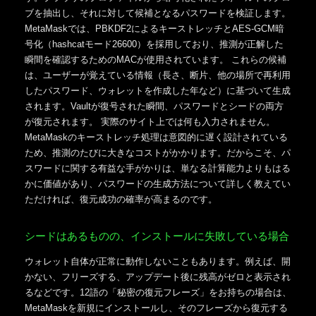
ブを抽出し、それに対して候補となるパスワードを検証します。
MetaMaskでは、PBKDF2によるキーストレッチとAES-GCM暗
号化（hashcatモード26600）を採用しており、推測が正解した
瞬間を確認するためのMACが使用されています。 これらの候補
は、ユーザーが覚えている情報（長さ、断片、他の場所で再利用
したパスワード、ウォレットを作成した年など）に基づいて生成
されます。Vaultが復号された瞬間、パスワードとシードの両方
が復元されます。 実際のサイト上では何も入力されません。
MetaMaskのキーストレッチ処理は意図的に遅く設計されている
ため、推測のたびに大きなコストがかかります。だからこそ、パ
スワードに関する有益な手がかりは、単なる計算能力よりもはる
かに価値があり、パスワードの生成方法について詳しく教えてい
ただければ、復元成功の確率が高まるのです。
シードはあるものの、インストールに失敗している場合
ウォレット自体が正常に動作しないこともあります。例えば、開
かない、フリーズする、アップデート後に残高がゼロと表示され
るなどです。12語の「秘密の復元フレーズ」をお持ちの場合は、
MetaMaskを新規にインストールし、そのフレーズから復元する