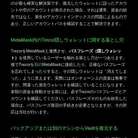
のが最も確実な解決策です。復元したウォレットに誤ったアカウ
ントや空のアカウントが表示された場合、それは通常、資金の紛
失ではなく、派生やアカウントインデックスの問題によるもので
あり、正しいアカウントパスを確認することで解決できます。
MetaMask内のTrezor隠しウォレットに関する落とし穴
TrezorをMetaMaskと連携させ、
パスフレーズ（隠しウォレッ
ト）
を使用しているユーザーを陥れる落とし穴が一つあります。
後でTrezorを
別の
MetaMaskに接続したり、正確なパスフレーズ
を忘れてしまったりすると、その隠しウォレットは「消えてしま
った」ように見えます。実際にはオンチェーン上の資金は無事で
すが、間違った派生ウォレットを確認していることになります。
多額の資金を移動させる前には、必ずTrezorのパスフレーズとア
カウントを確認してください。パスフレーズそのものを紛失した
場合は、パスフレーズ復旧の手続きが必要となりますが、その対
応は当社が行います。
バックアップまたは別のマシンからVaultを復元する