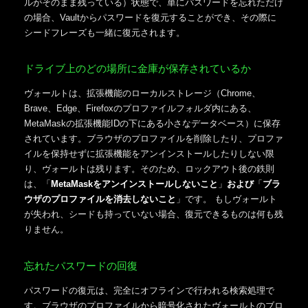
ルがそのまま残っている）状態で、単にパスワードを忘れただけ
の場合、Vaultからパスワードを復元することができ、その際に
シードフレーズも一緒に復元されます。
ドライブ上のどの場所に金庫が保存されているか
ヴォールトは、拡張機能のローカルストレージ（Chrome、
Brave、Edge、Firefoxのプロファイルフォルダ内にある、
MetaMaskの拡張機能IDの下にある小さなデータベース）に保存
されています。ブラウザのプロファイルを削除したり、プロファ
イルを保持せずに拡張機能をアンインストールしたりしない限
り、ヴォールトは残ります。そのため、ロックアウト後の鉄則
は、「
MetaMaskをアンインストールしないこと
」
および
「
ブラ
ウザのプロファイルを消去しないこと
」です。 もしヴォールト
が失われ、シードも持っていない場合、復元できるものは何も残
りません。
忘れたパスワードの回復
パスワードの復元は、完全にオフラインで行われる検索処理で
す。ブラウザのプロファイルから暗号化されたヴォールトのブロ