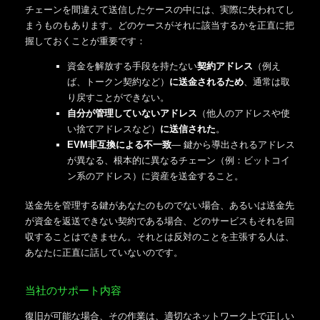
チェーンを間違えて送信したケースの中には、実際に失われてし
まうものもあります。どのケースがそれに該当するかを正直に把
握しておくことが重要です：
資金を解放する手段を持たない
契約アドレス
（例え
ば、トークン契約など）
に送金されるため
、通常は取
り戻すことができない。
自分が管理していないアドレス
（他人のアドレスや使
い捨てアドレスなど）
に送信された
。
EVM非互換による不一致
— 鍵から導出されるアドレス
が異なる、根本的に異なるチェーン（例：ビットコイ
ン系のアドレス）に資産を送金すること。
送金先を管理する鍵があなたのものでない場合、あるいは送金先
が資金を返送できない契約である場合、どのサービスもそれを回
収することはできません。それとは反対のことを主張する人は、
あなたに正直に話していないのです。
当社のサポート内容
復旧が可能な場合、その作業は、適切なネットワーク上で正しい