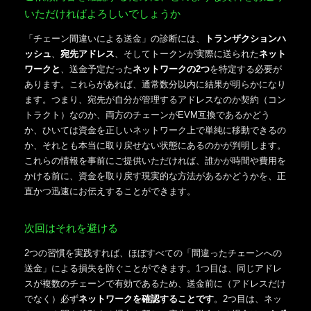
いただければよろしいでしょうか
「チェーン間違いによる送金」の診断には、
トランザクションハ
ッシュ
、
宛先アドレス
、そしてトークンが実際に送られた
ネット
ワークと
、送金予定だった
ネットワークの2つ
を特定する必要が
あります。これらがあれば、通常数分以内に結果が明らかになり
ます。つまり、宛先が自分が管理するアドレスなのか契約（コン
トラクト）なのか、両方のチェーンがEVM互換であるかどう
か、ひいては資金を正しいネットワーク上で単純に移動できるの
か、それとも本当に取り戻せない状態にあるのかが判明します。
これらの情報を事前にご提供いただければ、誰かが時間や費用を
かける前に、資金を取り戻す現実的な方法があるかどうかを、正
直かつ迅速にお伝えすることができます。
次回はそれを避ける
2つの習慣を実践すれば、ほぼすべての「間違ったチェーンへの
送金」による損失を防ぐことができます。1つ目は、同じアドレ
スが複数のチェーンで有効であるため、送金前に（アドレスだけ
でなく）必ず
ネットワークを確認することです
。2つ目は、ネッ