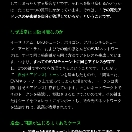
してしまったりする場合などです。それらを取り戻せるかどうか
は、たった一つの質問にかかっています。それは、
「その宛先ア
ドレスの秘密鍵を自分が管理しているか」ということです。
なぜ通常は回復可能なのか
イーサリアム、BNBチェーン、ポリゴン、アバランチCチェー
ン、アービトラム、およびその他のほとんどのEVMネットワー
クは、すべて同じ秘密鍵から同じ方法でアドレスを生成していま
す。つまり、
すべてのEVMチェーン上に同じアドレスが存在
し
、1つの鍵ですべてを管理できるということです。 したがっ
て、
自分のアドレスにトーク
ンを送金したものの、「間違った」
EVMネットワーク上で送ってしまった場合でも、トークンは実
際にはそのアドレスに存在しています。正しいネットワーク上で
そのトークンを確認し、移動させるだけでよいのです。その鍵ま
たはシードをウォレットにインポートし、送金先のネットワーク
を追加すれば、残高が表示されます。
送金に問題が生じるよくあるケース
間違ったEVMチェーン上の自分のアドレスに送金して