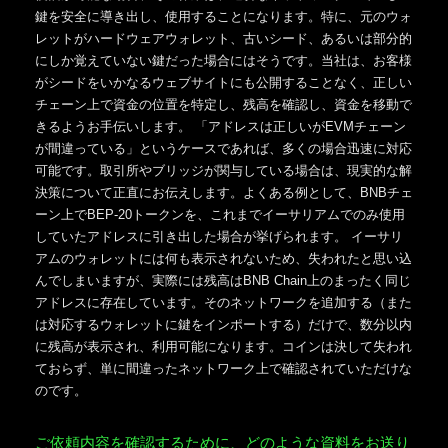
鍵を安全に導き出し、使用することになります。特に、元のウォ
レットがハードウェアウォレット、古いシード、あるいは部分的
にしか覚えていない鍵だった場合にはそうです。当社は、お客様
がシードをいかなるウェブサイトにも公開することなく、正しい
チェーン上で資金の位置を特定し、残高を確認し、資金を移動で
きるようお手伝いします。 「アドレスは正しいがEVMチェーン
が間違っている」というケースであれば、多くの場合迅速に対応
可能です。取引所やブリッジが関与している場合は、現実的な解
決策について正直にお伝えします。よくある例として、BNBチェ
ーン上でBEP-20トークンを、これまでイーサリアムでのみ使用
していたアドレスに引き出した場合が挙げられます。 イーサリ
アムのウォレットには何も表示されないため、失われたと思い込
んでしまいますが、実際には残高はBNB Chain上のまったく同じ
アドレスに存在しています。そのネットワークを追加する（また
は対応するウォレットに鍵をインポートする）だけで、数分以内
に残高が表示され、利用可能になります。コインは決して失われ
ておらず、単に間違ったネットワーク上で確認されていただけな
のです。
ご依頼内容を確認するために、どのような資料をお送り