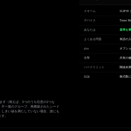
スキーム
SLIP
デバイス
Trezor Mo
あなたは
基準を
よくある問題
単語の
plus
オプシ
攻撃
共有の修
ハードリミット
閾値未満
結論
株式数
します（例えば、3つのうち任意の2つな
、不一致のグループ、再構築されたシード
。しきい値を満たしていない場合、誰にも
ます。