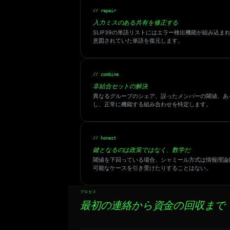
// repair
入力ミスのある共有を修正する
SLIP39の単語リストにはエラー検出機能が組み込
意図されていた単語を復元します。
// combine
非結合セットの解決
異なるグループのシェア、誤ったメンバーの閾値、あ
し、正常に機能する組み合わせを特定します。
// honest
鍵となるのは政策ではなく、数学だ
閾値を下回っている場合、シャミール方式は情報理論
可能なケースを引き受けたりすることはない。
プロセス
最初の連絡から資金の回収まで