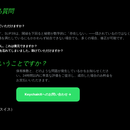
る質問
していただけますか？
。SLIP39は、閾値を下回ると秘密が数学的に「存在しない」――隠されているのではな
値を満たしているにもかかわらず結合できない場合でも、多くの場合、修正が可能です。
ん。これは復元できますか？
を忘れてしまいました。助けていただけますか？
いうことですか？
保有株数と、どのような問題が発生しているかをお知らせくださ
い。24時間以内に率直な評価をご提示し、成功した場合のみ料金を
お支払いいただきます。
KeychainXへのお問い合わせ →
州、スイス）