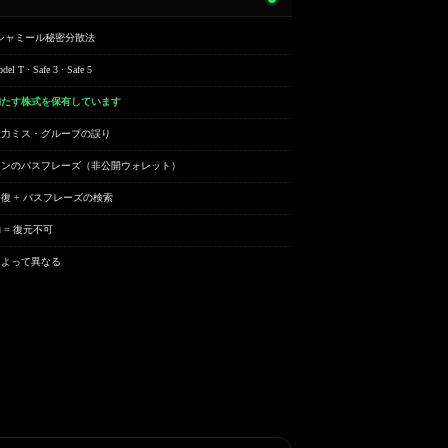
39 シャミール秘密分散法
del T · Safe 3 · Safe 5
満たす株式を保有しています
入力ミス・グループの誤り
ョンのパスフレーズ（非公開ウォレット）
復 + パスフレーズの検索
 = 復元不可
によって異なる