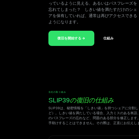
っているように見える、あるいはパスフレーズを
忘れてしまった？ しきい値を満たすだけのシェ
アを保有していれば、通常は再びアクセスできる
ようになります。
復旧を開始する →
仕組み
当社の取り組み
SLIP39
の復旧の仕組み
SLIP39は、秘密情報を「しきい値」を持つシェアに分割
ど）。しきい値を満たしている場合、入力ミスのある単語
のパスフレーズの忘れなど、問題のある部分を修正します
手助けすることはできません。その際は、正直にお伝えし