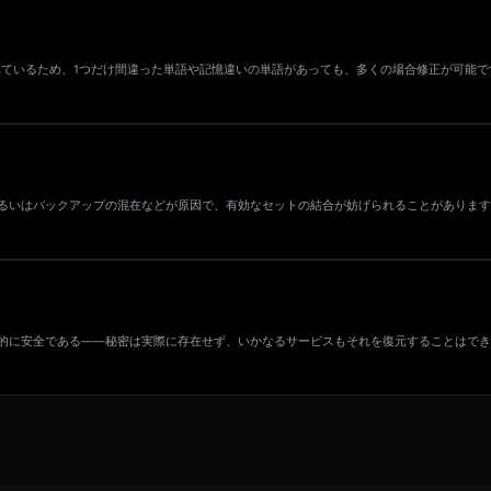
まれているため、1つだけ間違った単語や記憶違いの単語があっても、多くの場合修正が可能
るいはバックアップの混在などが原因で、有効なセットの結合が妨げられることがあります
的に安全である――秘密は実際に存在せず、いかなるサービスもそれを復元することはでき