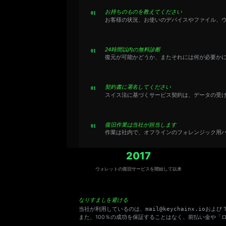
お持ちのものを教えてください
お客様の状況、お使いのデバイスやファイル、
24時間以内の無料診断
復元が可能かどうか、またそれには何が必要か
契約書に署名してください
スイス法に基づくサービス契約は、データの受
復旧作業は当社が担当します
作業は社内で、オフラインのフォレンジック用
2017
ウォレットの復旧サービスを開始して以来
なりすましを避ける
当社が利用しているのは、
mail@keychainx.io
および Te
また、100％の成功を保証することはなく、前払い金や