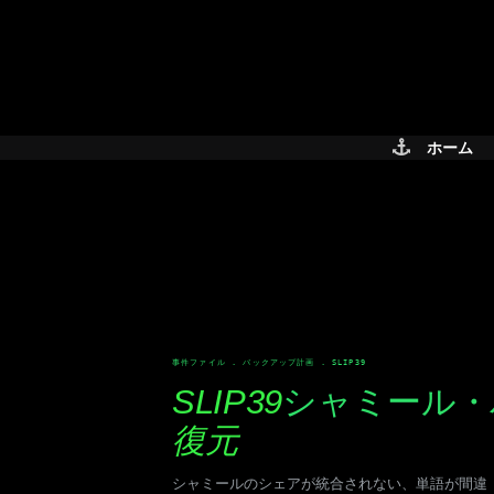
Skip
to
content
ホーム
事件ファイル . バックアップ計画 . SLIP39
SLIP39
シャミール・
復元
シャミールのシェアが統合されない、単語が間違