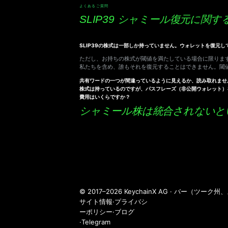
よくあるご質問
SLIP39 シャミール復元に関す
SLIP39の株式は一部しか持っていません。ウォレットを復元
ただし、お持ちの株式が閾値を満たしている場合に限ります
私たちを含め、誰もそれを復元することはできません。閾
共有ワードの一つが間違っているように見えるか、読み取れませ
株式は持っているのですが、パスフレーズ（非公開ウォレット）
費用はいくらですか？
シャミール株は統合されないと
© 2017–2026 KeychainX AG · バー（ツーク
サイト情報
·
プライバシ
ーポリシー
·
ブログ
·
Telegram