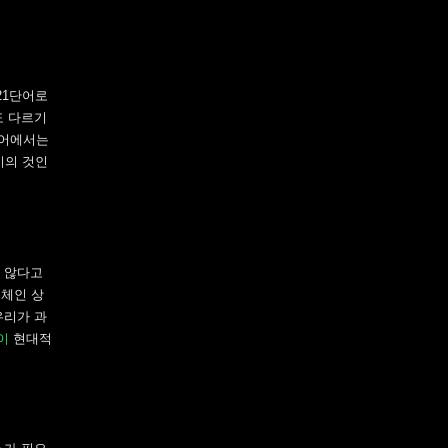
 21단어로
도 다르기
웨어에서는
기의 것인
지 않다고
록체인 상
우리가 과
이
현대적