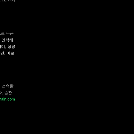
라인 상태
으로 누군
저 연락해
되며, 성공
면, 바로
에 접속할
짜, 습관
hain.com