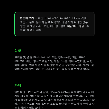
한눈에 보기
— 지갑:
Blockchain.info (15~25단어
백업)
· 문제: 문구가 일부 누락되거나 순서가 뒤바뀐 경우 ·
방법: 체크섬 + 주소 기반 재구성 · 결과:
지갑 복구 성공
· 수
수료: 성공 시 지불
상황
고객은 몇 년 전 Blockchain.info 백업 정보—해당 지갑 고유의
(BIP39가 아닌) 형식으로 된 17단어 문구—를 적어 두었지만, 두 단
어의 필체가 번져서 순서를 확신할 수 없는 상태였습니다. 지갑이 분
명히 존재했지만, 적어 둔 그대로는 문구를 복원할 수 없었습니다.
과제
일반적인 BIP39 시드와 달리, Blockchain.info는 자체적인 니모닉 체
계를 사용했으며, 단어의 순서가 결정적인 역할을 했습니다. 두 단어
가 불확실하고 순서도 알 수 없는 상황에서 조합의 수는 많았지만, 알
려진 수신 주소를 통해 올바른 조합을 확인할 수 있었기 때문에 그 수
는 한정되어 있었습니다.