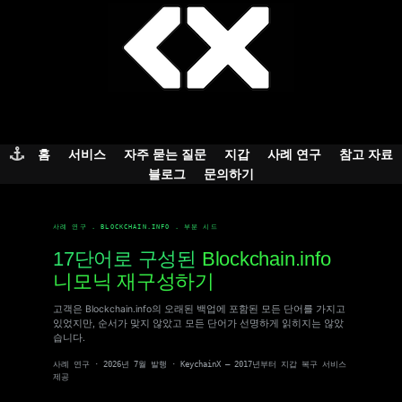
Skip
to
content
홈
서비스
자주 묻는 질문
지갑
사례 연구
참고 자료
블로그
문의하기
사례 연구 . BLOCKCHAIN.INFO . 부분 시드
17단어로 구성된
Blockchain.info
니모닉 재구성하기
고객은 Blockchain.info의 오래된 백업에 포함된 모든 단어를 가지고
있었지만, 순서가 맞지 않았고 모든 단어가 선명하게 읽히지는 않았
습니다.
사례 연구 · 2026년 7월 발행 · KeychainX — 2017년부터 지갑 복구 서비스
제공