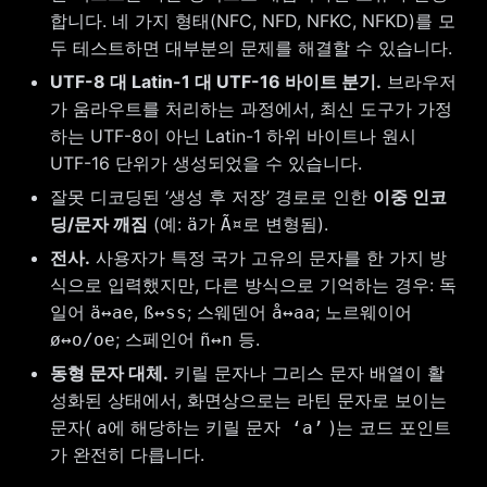
합니다. 네 가지 형태(NFC, NFD, NFKC, NFKD)를 모
두 테스트하면 대부분의 문제를 해결할 수 있습니다.
UTF-8 대 Latin-1 대 UTF-16 바이트 분기.
브라우저
가 움라우트를 처리하는 과정에서, 최신 도구가 가정
하는 UTF-8이 아닌 Latin-1 하위 바이트나 원시
UTF-16 단위가 생성되었을 수 있습니다.
잘못 디코딩된 ‘생성 후 저장’ 경로로 인한
이중 인코
딩/문자 깨짐
(예:
변형됨).
ä가
Ã¤로
전사.
사용자가 특정 국가 고유의 문자를 한 가지 방
식으로 입력했지만, 다른 방식으로 기억하는 경우: 독
일어
,
; 스웨덴어
; 노르웨이어
ä↔ae
ß↔ss
å↔aa
; 스페인어
등.
ø↔o/oe
ñ↔n
동형 문자 대체.
키릴 문자나 그리스 문자 배열이 활
성화된 상태에서, 화면상으로는 라틴 문자로 보이는
문자(
해당하는 키릴
)는 코드 포인트
a에
문자 ‘а’
가 완전히 다릅니다.