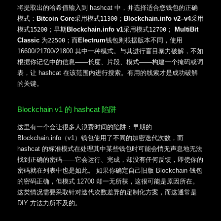
将提取出的哈希值输入到 hashcat 中，并选择适合您钱包的正确
模式：
Bitcoin Core
采用模式
；
Blockchain.info v2–v4
采用
11300
模式
；早期
Blockchain.info v1
采用模式
；
MultiBit
15200
12700
Classic
为
；而
Electrum
钱包则根据版本不同，使用
22500
16600/21700/21800 其中一种模式。与其进行盲目暴力破解，不如
根据你记忆中的信息——长度、片段、模式——构建一个掩码或词
表，让 hashcat 在该范围内进行搜索。有用的线索才是成功破解
的关键。
Blockchain v1 的 hashcat 陷阱
这里有一个会让很多人浪费时间的陷阱：早期的
Blockchain.info（v1）钱包使用了不同的加密迭代次数，而
hashcat 的标准模式在处理其中某些钱包时可能会悄无声息地无法
找到正确的密码——它会运行、完成，却没有任何反馈，即使你的
密码就在列表中也是如此。 如果你确定自己旧版 Blockchain 钱包
的密码正确，但模式 12700 却一无所获，这很可能是原因所在。
这类情况需要采取针对迭代次数差异的定制化方案，而这通常是
DIY 方法力所不及的。