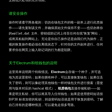
交由他人处理的充分理由。
请安全操作
操作时请遵守两条规则：切勿在钱包文件的唯一副本上进行此类操
作——请先复制该文件，并确保原始文件保持不变——也切勿将你
的
、密钥或助记词上传至任何在线“恢复”网站，
wallet.dat 文件
或将其粘贴到网站上。无论是你自己操作还是由我们代为操作，正
规的恢复操作都必须在离线状态下，针对你的文件副本进行。任何
要求你在网页上输入助记词的行为都是陷阱。
关于Electrum和纸钱包的说明
这里简单说明两个特殊情况。
Electrum
会存储一个种子，并可选
地为其设置密码；如果你拥有种子，可以直接恢复钱包；如果仅丢
失了密码，则可以像处理其他钱包一样对钱包文件进行搜索（需使
用与版本对应的 hashcat 模式）。
纸质钱包
直接存储私钥——如
果是明文私钥，你可以将其导入任何钱包；如果是使用密码短语按
BIP38 标准加密的私钥，则该密码短语就是用于恢复的密码。了解
自己持有的是哪种情况，可以避免走很多弯路。