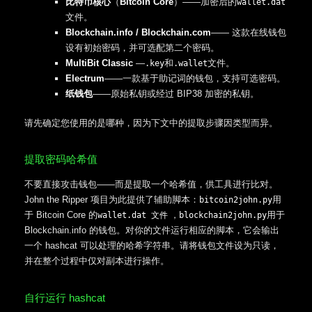
比特币核心
（
Bitcoin Core
）——加密后的
wallet.dat
文件。
Blockchain.info / Blockchain.com
—— 这款在线钱包
设有初始密码，并可选配第二个密码。
MultiBit Classic
—
和
文件。
.key
.wallet
Electrum
——一款基于助记词的钱包，支持可选密码。
纸钱包
——原始私钥或经过 BIP38 加密的私钥。
请先确定您使用的是哪种，因为下文中的提取步骤因类型而异。
提取密码哈希值
不要直接攻击钱包——而是提取一个哈希值，供工具进行比对。
John the Ripper 项目为此提供了辅助脚本：
用
bitcoin2john.py
于 Bitcoin Core 的
用于
wallet.dat 文件
，blockchain2john.py
Blockchain.info 的钱包。对你的文件运行相应的脚本，它会输出
一个 hashcat 可以处理的哈希字符串。请将钱包文件设为只读，
并在整个过程中仅对副本进行操作。
自行运行 hashcat