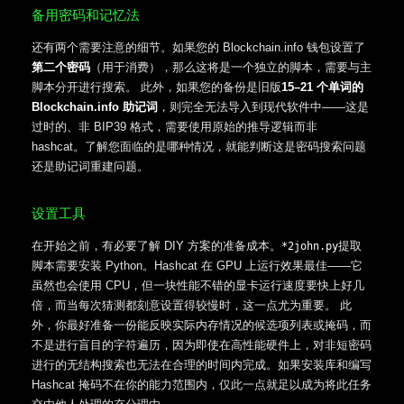
备用密码和记忆法
还有两个需要注意的细节。如果您的 Blockchain.info 钱包设置了
第二个密码
（用于消费），那么这将是一个独立的脚本，需要与主
脚本分开进行搜索。 此外，如果您的备份是旧版
15–21 个单词的
Blockchain.info 助记词
，则完全无法导入到现代软件中——这是
过时的、非 BIP39 格式，需要使用原始的推导逻辑而非
hashcat。了解您面临的是哪种情况，就能判断这是密码搜索问题
还是助记词重建问题。
设置工具
在开始之前，有必要了解 DIY 方案的准备成本。
提取
*2john.py
脚本需要安装 Python。Hashcat 在 GPU 上运行效果最佳——它
虽然也会使用 CPU，但一块性能不错的显卡运行速度要快上好几
倍，而当每次猜测都刻意设置得较慢时，这一点尤为重要。 此
外，你最好准备一份能反映实际内存情况的候选项列表或掩码，而
不是进行盲目的字符遍历，因为即使在高性能硬件上，对非短密码
进行的无结构搜索也无法在合理的时间内完成。如果安装库和编写
Hashcat 掩码不在你的能力范围内，仅此一点就足以成为将此任务