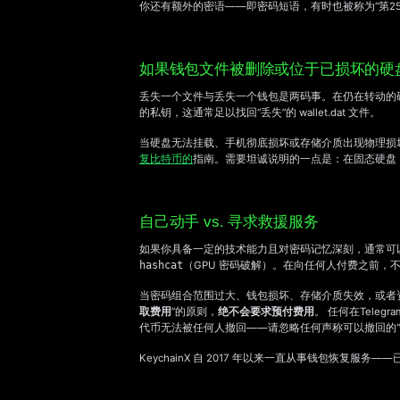
你还有额外的密语——即密码短语，有时也被称为“第2
如果钱包文件被删除或位于已损坏的硬
丢失一个文件与丢失一个钱包是两码事。在仍在转动的
的私钥，这通常足以找回“丢失”的 wallet.dat 文件。
当硬盘无法挂载、手机彻底损坏或存储介质出现物理损
复比特币的
指南。需要坦诚说明的一点是：在固态硬盘（
自己动手 vs. 寻求救援服务
如果你具备一定的技术能力且对密码记忆深刻，通常可
hashcat
（GPU 密码破解）。在向任何人付费之前，
当密码组合范围过大、钱包损坏、存储介质失效，或者
取费用
”的原则，
绝不会要求预付费用
。 任何在Tele
代币无法被任何人撤回——请忽略任何声称可以撤回的“
KeychainX 自 2017 年以来一直从事钱包恢复服务