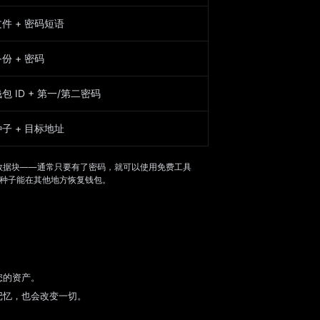
文件 + 密码短语
份 + 密码
包 ID + 第一/第二密码
种子 + 目标地址
进制数据块——通常只要有了密码，就可以使用免费工具
trum的种子能在其他地方恢复钱包。
您的资产。
记忆，也会改变一切。