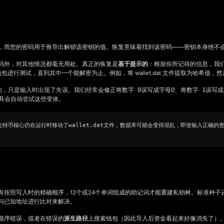
，而您的密码用于推导出解锁该密钥的值。恢复意味着找到该密码——密钥本身绝不
码外，对其他情况都毫无用处。真正的恢复是
基于提示的
：根据你所记得的信息，我
并逐一与钱包进行测试，直到其中一个能解密为止。例如，将 wallet.dat 文件提取为哈希值，然后
的，只是输入时出现了失误。我们经常会修正将
数字 0
误写成字母
O
、将
数字 1
误写成
工具会自动尝试这些变体。
比特币核心仍在运行时移动了
wallet.dat
文件，数据库可能会变得混乱，即使输入正确的
有按照写入时的精确顺序，12个或24个单词组成的助记词才能重建私钥树。标准种
与已知地址进行比对来解决。
顺序错误，或者在错误的
派生路径
上搜索钱包（因此导入后资金看起来好像消失了）