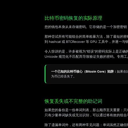
比特币
密码恢复的
实际原理
您的钱包本身从未存储密码。它存储的是一个加密密钥
那种尝试所有可能组合的简单粗暴方法，除了最短的密
到 hashcat 或 BTCRecover 等 GPU 工具中，
令人惊讶的是，许多被视为“错误”的密码实际上是正确
Unicode 规范化不匹配而导致验证失败的密码。专用
一个已知的比特币核心（Bitcoin Core）陷阱：
如果在
为币已经丢失了。
恢复丢失或不完整的
助记词
如果您的备份是一份单词列表，那么顺序至关重要：只
只有少量单词缺失或无法识别，可以通过将有效的组合
除了遗漏单词外，还有两种常见问题：单词虽然正确但