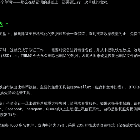
5个单词”——那么在助记词的基础上，还需要进行一次单独的搜索。
盘上
硬盘上，被删除甚至被格式化的数据通常会一直保留，直到被新数据覆盖为止。免费
坏时，这就变成了取证工作——需要对设备进行镜像备份，并从中提取钱包数据。这
SSD）上，TRIM命令会永久删除已删除的数据，因此从固态硬盘恢复已删除文件的
以自行恢复比特币钱包。主要的免费工具包括
pywallet
（磁盘和文件扫描）、
BTCRe
不妨先尝试这些工具。
资产价值高到一旦出错将造成重大损失时，请寻求专业服务。如果选择寻求帮助，请
gram、Facebook、Instagram、Quora或X上主动通过私信联系您、自称是恢复
恢复”服务。
——已服务 1000 多名客户，成功率约为 79%，采用 20% 的按成功收费模式（仅在成功