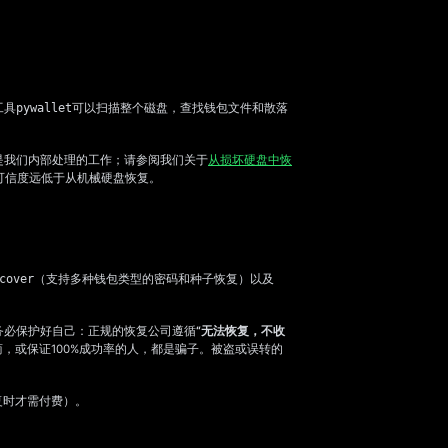
工具
pywallet
可以扫描整个磁盘，查找钱包文件和散落
是我们内部处理的工作；请参阅我们关于
从损坏硬盘中恢
可信度远低于从机械硬盘恢复。
cover
（支持多种钱包类型的密码和种子恢复）以及
务必保护好自己：正规的恢复公司遵循
“无法恢复，不收
服务提供商，或保证100%成功率的人，都是骗子。被盗或误转的
恢复时才需付费）。