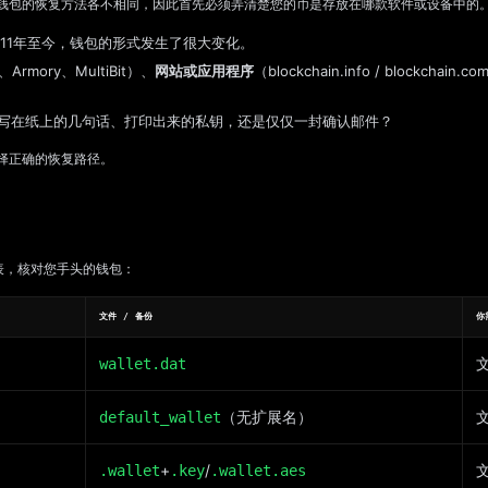
钱包的恢复方法各不相同，因此首先必须弄清楚您的币是存放在哪款软件或设备中的
011年至今，钱包的形式发生了很大变化。
m、Armory、MultiBit）、
网站或应用程序
（blockchain.info / blockchain.c
写在纸上的几句话、打印出来的私钥，还是仅仅一封确认邮件？
择正确的恢复路径。
表，核对您手头的钱包：
文件 / 备份
你
wallet.dat
（无扩展名）
文
default_wallet
+
/
文
.wallet
.key
.wallet.aes