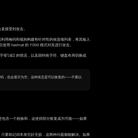
会直接受到攻击。
们利用掩码和规则构建有针对性的候选项列表，将其输入
使用 hashcat 的 11300 模式对其进行攻击。
字母
l
或
I
的情况，以及因特殊字符、键盘布局切换或
密码，也会显示为空。这种状态是可以恢复的——不要以
子还包含一个校验和，这使得部分恢复成为可能——如果
。只要助记词本身完好无损，这两种问题都能解决。如果