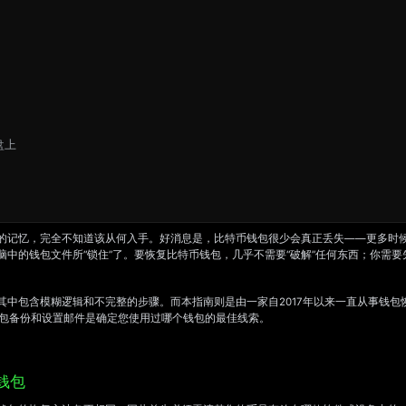
盘上
的记忆，完全不知道该从何入手。好消息是，比特币钱包很少会真正丢失——更多时
中的钱包文件所“锁住”了。要恢复比特币钱包，几乎不需要“破解”任何东西；你需
其中包含模糊逻辑和不完整的步骤。而本指南则是由一家自2017年以来一直从事钱
包备份和设置邮件是确定您使用过哪个钱包的最佳线索。
钱包