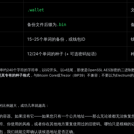
.wallet
备份文件后缀为
备
.bin
15–25个单词的备份，或钱包ID
钱
12/24个单词的种子 (+ 可选密码短语)
串约240个字符的字符串，以
U2
开头、以
=
结尾，那便是OpenSSL AES加密的二
用的是其专有的种子格式
，与Bitcoin Core或Trezor（BIP39）不兼容；不要以为Elec
的比例越大，成功几率就越高：
的容器。如果没有它——如果您只有一个公共地址——那么无论谁都无法恢复
符、你使用的风格，或者你在其他地方重复使用过的旧密码。哪怕只是模糊的
包，我们就能立即确认该候选地址是否正确。