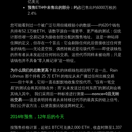
亿美元
预售ETH中未售出的部分：约占
已售出约6000万枚的
2.4%
您可能看到过一个被广泛引用但规模较小的数据——约620个钱包
共持有52.1万枚ETH。该数字源自一项更早、更严格的测试：仅统
计那些
唯一
交易记录为接收创世分配的预售地址。 这是一种站得
住脚的定义，但存在一个盲点：它会剔除任何此后曾接收过任何资
金的钱包——无论是空投、偶然转账还是垃圾代币——即使该钱包
的所有者从未发起过任何转出交易。这些代币同样未被动用；只是
该钱包并不具备“零入账记录”这一特征。
为什么我们的总数更高？
最大的休眠钱包就说明了这一点。Rain
Lõhmus 那个持有 25 万 ETH 的地址从未广播过任何出账交易
——但十年来，它却一直在默默地收集空投代币。“仅有一笔交
易”的测试会将其排除在外；而“从未发送过任何东西”的测试则会将
其纳入其中。 我们采用后一种标准进行测量
——nonce=0且无转
出交易
——这是表明持有者从未转移过代币的最真实的链上信号。
我们公开该方法，以便直接比较这两种定义。
2014年预售，12年后的今天
按预售价格计算，起初1 BTC可兑换2,000 ETH，收盘时降至1,337