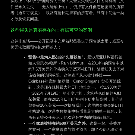
实际上，休眠资产池可分为三类：完全丢失钱包文件的所有者（文
件已永久丢失——无人能帮上忙）、仍持有文件但忘记密码的所有
者（通常可恢复），以及有意长期持有的所有者。只有中间这一类
才涉及恢复问题。
这些损失是真实存在的：有据可查的案例
这并非空谈——公开记录中充斥着那些丢失了预售以太币，或至今
仍无法取回预售以太币的人：
预售中最为人熟知的“失落钱包”。
爱沙尼亚LHV银行创
始人雷恩·洛穆斯（Rain Lõhmus）在2014年的预售中以
约7.5万美元的价格购入了25万枚ETH，随后却失去了对
该钱包的访问权限。这笔资产从未被转移过——
Coinbase的康纳·格罗根（Conor Grogan）曾公开追踪
到，这是现存规模最大的ETH地址之一。 按1,930美元
（2026年7月19日）的汇率计算，这笔持仓价值约
4.83
亿美元
；而在2025年ETH价格创下历史新高时，其价值
曾突破10亿美元——这提醒我们，这里的金额会随ETH
价格波动。这是本数据集中持币量最大的单一钱包，其
所有者曾公开表示，他欢迎各方协助找回该钱包。
一个家庭被锁在约600万美元之外。
这是一起广受关注
的案例：一个家庭曾参与首次预售，却至今仍无法动用