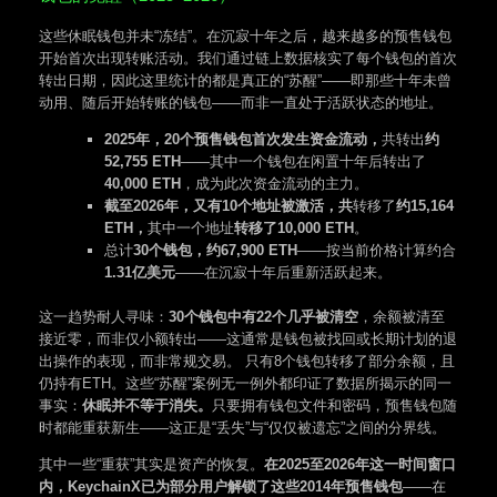
这些休眠钱包并未“冻结”。在沉寂十年之后，越来越多的预售钱包
开始首次出现转账活动。我们通过链上数据核实了每个钱包的首次
转出日期，因此这里统计的都是真正的“苏醒”——即那些十年未曾
动用、随后开始转账的钱包——而非一直处于活跃状态的地址。
2025年，20个预售钱包首次发生资金流动，
共转出
约
52,755 ETH
——其中一个钱包在闲置十年后转出了
40,000 ETH
，成为此次资金流动的主力。
截至2026年，又有10个地址被激活，共
转移了
约15,164
ETH，
其中一个地址
转移了10,000 ETH
。
总计
30个钱包，约67,900 ETH
——按当前价格计算约合
1.31亿美元
——在沉寂十年后重新活跃起来。
这一趋势耐人寻味：
30个钱包中有22个几乎被清空
，余额被清至
接近零，而非仅小额转出——这通常是钱包被找回或长期计划的退
出操作的表现，而非常规交易。 只有8个钱包转移了部分余额，且
仍持有ETH。这些“苏醒”案例无一例外都印证了数据所揭示的同一
事实：
休眠并不等于消失。
只要拥有钱包文件和密码，预售钱包随
时都能重获新生——这正是“丢失”与“仅仅被遗忘”之间的分界线。
其中一些“重获”其实是资产的恢复。
在2025至2026年这一时间窗口
内，KeychainX已为部分用户解锁了这些2014年预售钱包
——在