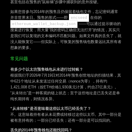
甚至包括在预售的“鼠标熵”步骤中捕获到的意外按键。
如果您曾参与2014年的预售且仍保留着钱包文件，忘记密码通常
并非世界末日。预售的形式——即
在你的
encseed
——可以通过提示驱动的
ethereum_wallet_backup.json
搜索进行恢复，而大量“我的密码正确但无法打开”的情况，其实只
是我们可以复现的文本编码不匹配问题。如果文件真的丢失了，就
没人能恢复它——但实际上，可恢复的预售钱包数量远比其所有者
想象的要多。
常见问题
有多少个以太坊预售钱包从未进行过转账？
根据我们于2026年7月19日对2014年预售创世地址的扫描结果，其
中621个地址从未发送过任何交易（nonce为零），持有约
1,421,008 ETH（按ETH价格1,930美元计算，约合27亿美元）。
“从未转出”是一种客观的链上状态；至于这些地址是已丢失还是单
纯长期持有，则情况各异。
“从未转移”是否意味着这些以太币已经丢失了？
不。这意味着持有者从未花费或转移过这些以太币。其中一部分是
被有意持有的；一部分已经丢失；还有一部分是可以找回的。
丢失的2014年预售钱包还能找回吗？