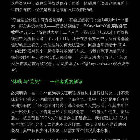
这些案例中，钱包文件得以保存，而唯一阻碍用户取回这笔沉睡十
年的余额的，仅仅是被遗忘或输入错误的密码。
“每当这些钱包中有资金流动时，都会提醒我们：这140万ETH中很
大一部分并没有消失——而是被锁住了
，”KeychainX首席财务官
彼得·M.
表示
。
“仅在过去的十二个月里，我们就已从2014年的预售
钱包中为所有者追回了几千ETH
。
几乎在所有案例中，所有者都坚
信密码是正确的，无法理解为何无法登录。问题通常归结于2014
年的浏览器对某个非标准字符的编码方式。当我们重现该编码时，
钱包便能打开。这些代币从未丢失——只是无法访问而已。
” 记者
及所有者如有后续问题，可直接通过 mail@keychainx.io 联系彼得
·M。
“休眠”与“丢失”——一种客观的解读
必须明确一点：非ce值为零仅证明该钱包从未进行过转账，并不意
味着它已丢失。休眠地址集是一个混合体。其中一部分是用户有意
长期持有的；部分地址可能属于基金会或早期贡献者。但其中相当
大一部分几乎可以肯定已经丢失或被遗忘——钱包文件遗失、密码
遗忘，或是预售JSON文件被遗弃在旧硬盘上。我们无法从外部对
每个地址进行分类，因此也不会这样做。 数据所反映的是该池的
规模
；其中有多少可以恢复，则需要逐个情况具体分析。