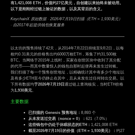
有1,421,008 ETH，价值约27亿美元，自创建以来始终未被动用。
以下是刚刚经过链上验证的数据，以及其背后的含义。
KeychainX 原始数据 · 2026年7月19日扫描（ETH = 1,930美元）
· 自2017年起提供钱包恢复服务
以太坊的预售持续了42天，从2014年7月22日持续至9月2日，以每
枚约0.31美元的价格售出约6000万枚ETH，筹集了约31,500枚
BTC。当网络于2015年上线时，买家在创世区块中收到了其分配
的代币——而其中数量惊人的钱包自那时起便再未发生过转账。
我们扫描了每一个预售创世地址，以精确统计其中有多少个地址以
及有多少ETH至今仍静止在其中，且从未发生过任何转出交易。以
下所有数据均
于2026年7月19日
通过链上查询核实，当时ETH价格
为
1,930美元
。
主要数据
已扫描的 Genesis 预售地址：
8,893 个
从未发送过交易（nonce = 0）：
621（7.0%）
这些钱包中仍处于休眠状态的ETH：
1,421,008 ETH
截至2026年7月19日的价值（ETH = 1,930美元）：
约27