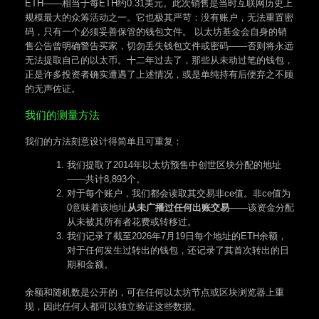
ETH——相当于每ETH约0.31美元。此次销售是当时互联网历史上
规模最大的众筹活动之一。它也极其严苛：没有账户，无法重置密
码，只有一个必须妥善保管的钱包文件。 以太坊基金会自身的销
售公告曾明确警告买家，切勿丢失钱包文件或密码——否则将永远
无法提取自己的以太币。十二年过去了，那些从未动过笔的钱包，
正是许多投资者确实遭遇了上述情况，或是单纯持有后便弃之不顾
的无声佐证。
我们的测量方法
我们的方法刻意设计得简单且可重复：
我们提取了2014年以太坊预售中创世区块分配的地址
——共计8,893个。
对于每个账户，我们都会读取其交易非ce值。非ce值为
0意味着该地址
从未广播过任何出账交易
——该资金分配
从未被其所有者花费或转移过。
我们记录了截至2026年7月19日每个地址的ETH余额，
对于任何发生过转出的钱包，还记录了其首次转出的日
期和金额。
余额和随机数是公开的，可在任何以太坊节点或区块浏览器上重
现，因此任何人都可以独立验证这些数据。