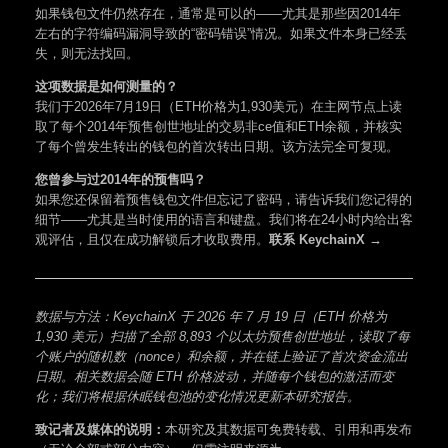
如果钱包文件仍然存在，通常是可以的——尤其是那些因2014年
左右的字符编码漏洞导致的“密码错误”情况。如果文件本身已经丢
失，则无法找回。
这项数据是如何测量的？
我们于2026年7月19日（ETH价格为1,930美元）在主网节点上读
取了每个2014年预售创世地址的交易非ce值和ETH余额，并核实
了每个曾发生转出的钱包的首次转出日期。该方法完全可复现。
您曾参与过2014年的预售吗？
如果您还保留着预售钱包文件但忘记了密码，请告诉我们您记得的
细节——尤其是当时使用的语言和键盘。我们将在24小时内给出客
观评估，且仅在成功解锁后才收取费用。
联系 KeychainX →
数据与方法：KeychainX 于 2026 年 7 月 19 日（ETH 价格为
1,930 美元）扫描了全部 8,893 个以太坊预售创世地址，读取了每
个账户的随机数（nonce）和余额，并在链上验证了首次资金流出
日期。相关数据会随 ETH 价格波动，并随每个钱包的激活而变
化；我们将根据休眠钱包池的变化情况更新本研究报告。
致记者及媒体的说明：
本研究及其数据可免费转载、引用和再发布