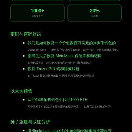
1000+
20%
已服务客户
成功费
密码与密码短语
我们是如何恢复一个价值数百万美元的狗狗币钱包的
Dogecoin Core——根据客户提供的零散信息，成功还原了被遗忘的钱包密码。
密码丢失后恢复 MetaMask 保险库和助记词
在密码丢失后，对浏览器保险库进行解密以恢复助记词。
恢复 Trezor PIN 码和隐藏钱包
在 Trezor 设备上恢复的硬件 PIN 码和隐藏钱包密码短语。
以太坊预售
从2014年预售钱包中找回1000 ETH
那个阻断了有效2014年预售密码的编码分叉——以及它是如何被逆转的。
种子重建与取证分析
将Blockchain.info的17个单词助记词重新拼凑起来