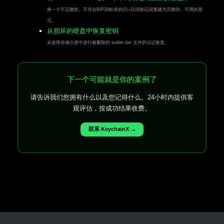
将一个不完整的、不符合BIP39标准的15–21词助记词重建为完整的、可用的形
式。
从损坏的硬盘中恢复密钥
从故障存储介质中进行被删除的 wallet.dat 文件的法证恢复。
下一个可能就是你的案例了
请告诉我们您拥有什么以及您记得什么。24小时内提供客
观评估，按成功结果收费。
联系 KeychainX →