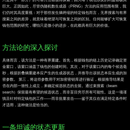
巨大。正因如此，尽管伪随机数生成器（PRNG）方法的应用范围有限，我
们仍对其高度重视：对于那些发生熵坍缩的特定钱包而言，无界搜索与有界
搜索之间的差异，就意味着绝望与可恢复之间的区别。任何能够扩大可恢复
钱包范围的研究，哪怕只是微小的进步，在此都具有巨大的价值。
方法论的深入探讨
具体而言，该方法是一种有界重建。首先，根据钱包的链上历史记录确定资
金窗口，该窗口涵盖了钱包的创建时间。其次，对于该窗口内的每个候选毫
秒，根据折叠熵重建本应产生的生成器状态，并推导出该状态本应生成的加
密参数。 第三，将这些参数用于对加密密钥库进行验证，根据推导结果是
否在内部一致性上成立，来确定候选状态的去留。通过束搜索（beam
search）保留最有希望的候选状态，而非盲目穷尽所有可能性。这是一项谨
慎且针对特定钱包的工作——而非批量攻击——鉴于其仅在满足特定条件时
才适用，这种做法是恰当的。
一条坦诚的状态更新