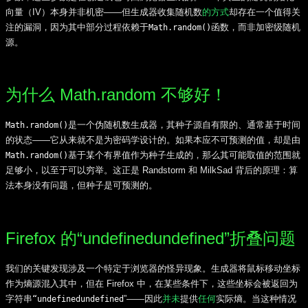
向量（IV）本身并非机密——但生成器收集随机数
的方式
却存在一个值得关
注的漏洞，因为其中部分过程依赖于
函数，而非加密级随机
Math.random()
源。
为什么 Math.random 不够好！
是一个伪随机数生成器，其种子源自有限的、通常基于时间
Math.random()
的状态——它从来就不是为密码学设计的。如果本应不可预测的值，却是由
基于某个有界值作为种子生成的，那么其可能取值的范围就
Math.random()
足够小，以至于可以穷举。这正是 Randstorm 和 MilkSad 背后的原理：算
法本身没有问题，但种子是可预测的。
Firefox 的“undefinedundefined”折叠问题
我们的关键发现涉及一个特定于浏览器的怪异现象。生成器将鼠标移动坐标
作为熵源混入其中，但在 Firefox 中，在某些条件下，这些坐标会被返回为
字符串
”——因此
并未
提供
任何
实际熵。当这种情况
“undefinedundefined