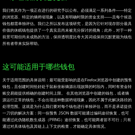
我们将其作为一项正在进行的研究予以公布。必须满足一系列条件——特定
的浏览器、特定的熵坍缩现象，以及有明确时限的资金支持——且每个候选
钱包都需单独评估。我们之所以发布这项研究，是因为它针对现存部分最具
价值的休眠钱包提供了一个真实且尚未被充分探讨的视角；此外，对于一种
前景可期但尚未成熟的方法，保持透明度比夸大其词或保持沉默更能为钱包
所有者带来实际帮助。
这可能适用于哪些钱包
关于适用范围的具体说明：最可能受影响的是在Firefox浏览器中创建的预售
钱包，且创建时间恰好处于鼠标坐标熵源出现故障的时段内，同时有资金转
账交易能提供精确的创建时间上限。 在其他浏览器中创建的钱包，或者熵
源运行正常的钱包，不会出现这种数据坍缩现象，因此不属于此解决路径的
处理范围。这就是为什么我们要对每个钱包进行单独评估，而不是承诺提供
一刀切的解决方案：同一份预售 JSON 数据可能通过编码途径恢复，也可
能通过此伪随机数生成器（PRNG）途径恢复，也可能两者皆不可行；只有
通过对具体钱包及其链上上下文的检查，才能确定具体情况。