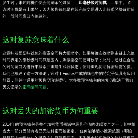
发生时，未知随机性便会向剩余的熵源——
即毫秒级时间戳——
集中。 而
该时间戳是有上限的，因为预售钱包是在其充值交易进入比特币区块链前后
的一段时间窗口内创建的。
这对复苏意味着什么
这意味着受影响钱包的搜索空间将大幅缩小。如果熵确实收缩到由链上充值
时间界定的毫秒级时间戳范围内，则候选空间便可枚举；此时，通过在合理
的时间窗口内进行束搜索并重建生成器状态，便能重现协助解密所需的值。
我们已概述了这一方法论；它对于Firefox生成的钱包中的特定子集具有应用
前景，但并非通用的预售“万能钥匙”。大多数预售钱包的恢复仍取决于我们
另文记录的
密码编码问题
。
这对丢失的加密货币为何重要
2014年的预售钱包是整个加密货币领域中最具价值的休眠资产之一，其中相
当大一部分因所有者已无法解密而被锁定。 任何能够缩小搜索范围（哪怕
只是其中一部分）的可靠方法都值得探索，因为每个钱包涉及的利益都极其