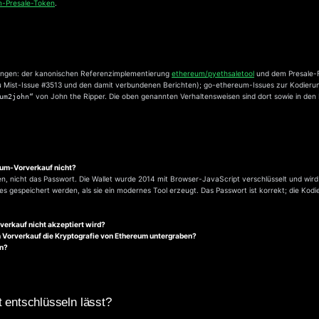
m-Presale-Token
.
inungen: der kanonischen Referenzimplementierung
ethereum/pyethsaletool
und dem Presale-
Mist-Issue #3513 und den damit verbundenen Berichten); go-ethereum-Issues zur Kodierun
von John the Ripper. Die oben genannten Verhaltensweisen sind dort sowie in den
um2john“
eum-Vorverkauf nicht?
en, nicht das Passwort. Die Wallet wurde 2014 mit Browser-JavaScript verschlüsselt und wir
s gespeichert werden, als sie ein modernes Tool erzeugt. Das Passwort ist korrekt; die Kodie
verkauf nicht akzeptiert wird?
 Vorverkauf die Kryptografie von Ethereum untergraben?
en?
 entschlüsseln lässt?