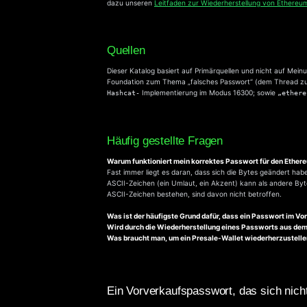
dazu unseren
Leitfaden zur Wiederherstellung von Ethereu
Quellen
Dieser Katalog basiert auf Primärquellen und nicht auf Me
Foundation zum Thema „falsches Passwort“ (dem Thread zu 
Implementierung im Modus 16300; sowie
Hashcat-
„ethere
Häufig gestellte Fragen
Warum funktioniert mein korrektes Passwort für den Ether
Fast immer liegt es daran, dass sich die Bytes geändert hab
ASCII-Zeichen (ein Umlaut, ein Akzent) kann als andere Byte
ASCII-Zeichen bestehen, sind davon nicht betroffen.
Was ist der häufigste Grund dafür, dass ein Passwort im Vor
Wird durch die Wiederherstellung eines Passworts aus dem
Was braucht man, um ein Presale-Wallet wiederherzustell
Ein Vorverkaufspasswort, das sich nicht