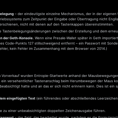
belegung
– der eindeutigste einzelne Mechanismus, der in der eigenen
riebssystems zum Zeitpunkt der Eingabe oder Übertragung nicht Englis
 erschienen, nicht mit denen auf den Tastenkappen übereinstimmten.
 Tastenbelegungsänderungen zwischen der Erstellung und dem erneut
n der Geth-Konsole.
Wenn eine Presale-Wallet später in Geth importier
 Code-Punkts 127 stillschweigend entfernt – ein Passwort mit Sonde
Fehler, kein Fehler im Zusammenhang mit dem Browser von 2014.)
 Vorverkauf wurden Entropie-Startwerte anhand der Mausbewegungen 
t – ein versehentlicher Tastenanschlag beim Herumbewegen der Maus ko
eabsichtigt hatte und an das er sich nicht erinnern kann. Dies ist ein
dem eingefügten Text
(ein führendes oder abschließendes Leerzeichen
die zu einer unbeabsichtigten doppelten Zeichenausgabe führen.
Passwort
– das Feld, das bearbeitet wurde, nachdem es die Formularpr