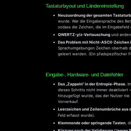
Tastaturlayout und Ländereinstellung
Neuzuordnung der gesamten Tastatur
wurde. War die Eingabesprache des Bet
sodass die Zeichen, die im Eingabefeld
QWERTZ-y/z-Vertauschung
und andere
Das Problem mit Nicht-ASCII-Zeichen i
Sprachumgebungen Zeichen oberhalb des
geleert werden. (Ein pfadspezifischer 
Eingabe-, Hardware- und Dateifehler
Das „Zappeln“ in der Entropie-Phase.
Im
dieses Schritts nicht immer deaktivier
hinzugefügt wurde, das der Nutzer nie b
Vorverkauf.
Leerzeichen und Zeilenumbrüche aus 
Feld erfasst wurde).
Klemmende oder springende Tasten
, 
Kürzung nach der Validierung / leeres 