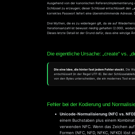
Ausgehend von der kanonischen Referenzimplementierung
Schlüssel zu erzeugen; dieser Schlüssel entschlüsselt den
„
korrektes Passwort liefert eine übereinstimmende Adresse
Drei Mythen, die es zu widerlegen gilt, da sie auf Wiederhe
Iterationsanzahl ist bewusst
niedrig gehalten
(2.000), wodurc
Dieses letzte Detail ist der Grund dafür, dass eine winzige Ä
Die eigentliche Ursache: „create“ vs. „d
Die eine Idee, die hinter fast jedem Fehler steckt.
Die Wa
entschlüsselt
(in der Regel UTF-8). Bei der Schlüsselable
von den Bytes unterscheiden, die ein modernes Tool erzeug
Fehler bei der Kodierung und Normalisi
Unicode-Normalisierung (NFC vs. NFD)
einem Buchstaben plus einem Kombinat
verwenden NFC. Wenn das Zeichen auf di
Formen (NFC, NFD, NFKC, NFKD) löst ein