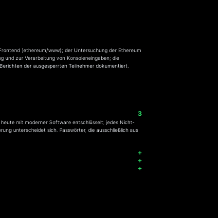
Frontend (ethereum/www); der Untersuchung der Ethereum
g und zur Verarbeitung von Konsoleneingaben; die
 Berichten der ausgesperrten Teilnehmer dokumentiert.
d heute mit moderner Software entschlüsselt; jedes Nicht-
rung unterscheidet sich. Passwörter, die ausschließlich aus