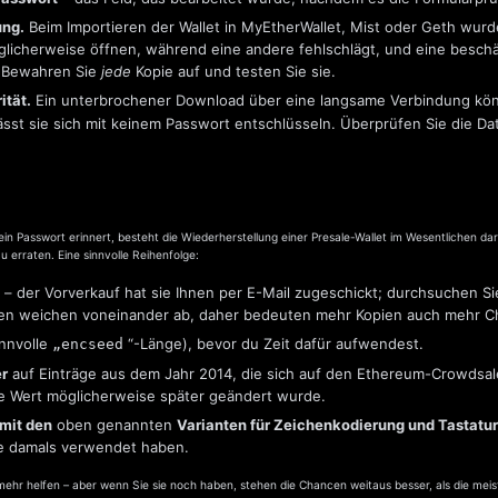
ung.
Beim Importieren der Wallet in MyEtherWallet, Mist oder Geth wurd
möglicherweise öffnen, während eine andere fehlschlägt, und eine besc
. Bewahren Sie
jede
Kopie auf und testen Sie sie.
ität.
Ein unterbrochener Download über eine langsame Verbindung kön
 lässt sie sich mit keinem Passwort entschlüsseln. Überprüfen Sie die Da
in Passwort erinnert, besteht die Wiederherstellung einer Presale-Wallet im Wesentlichen dar
u erraten. Eine sinnvolle Reihenfolge:
– der Vorverkauf hat sie Ihnen per E-Mail zugeschickt; durchsuchen Si
pien weichen voneinander ab, daher bedeuten mehr Kopien auch mehr C
innvolle
“-Länge), bevor du Zeit dafür aufwendest.
„encseed
r
auf Einträge aus dem Jahr 2014, die sich auf den Ethereum-Crowdsal
e Wert möglicherweise später geändert wurde.
 mit den
oben genannten
Varianten für Zeichenkodierung und Tastatur
ie damals verwendet haben.
ehr helfen – aber wenn Sie sie noch haben, stehen die Chancen weitaus besser, als die meist