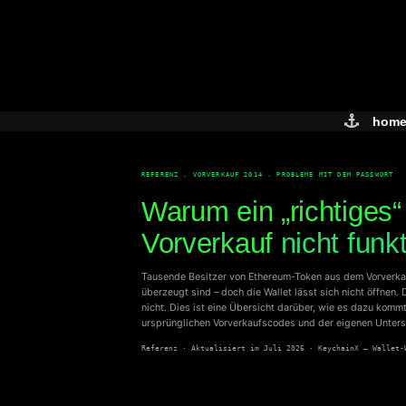
Skip
to
content
hom
REFERENZ . VORVERKAUF 2014 . PROBLEME MIT DEM PASSWORT
Warum ein „richtiges“
Vorverkauf
nicht funkt
Tausende Besitzer von Ethereum-Token aus dem Vorverka
überzeugt sind – doch die Wallet lässt sich nicht öffnen. 
nicht. Dies ist eine Übersicht darüber, wie es dazu kom
ursprünglichen Vorverkaufscodes und der eigenen Unter
Referenz · Aktualisiert im Juli 2026 · KeychainX – Wallet-