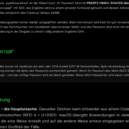
ist der Ablauf kurz: Ihr Passwort wird mit
PBKDF2-HMAC-SHA256 über
von pyethsaletool
mit AES; das Ergebnis wird zu einem privaten Schlüssel gehasht und dessen Adress
encseed“
. Dies entspricht dem Hashcat-Modus
.
16300
rstellungsseiten immer wieder aufgegriffen werden: Beim Vorverkauf wird
kein
Scrypt verwende
h das Durchsuchen von Kandidaten überschaubar bleibt; und das Passwort wird nicht mit ei
nderung in der Eingabe zu einem völlig anderen Ergebnis führt.
ecrypt“
llet wurde mit JavaScript aus dem Jahr 2014
erstellt
(UTF-16-Zeichenketten, Byte-Verarbeitung im
itung werden die
Bytes
des Passworts wortwörtlich gehasht. Wenn Ihr Passwort also Nicht-ASCII-Z
t – und das richtige Passwort wird als falsch gemeldet. Reine ASCII-Passwörter sind davon nicht 
erung
 – die Hauptursache.
Dasselbe Zeichen kann entweder aus einem Cod
ionszeichen (NFD:
+ U+0301). macOS übergibt Anwendungen in viele
e
e eine Weise erstellt und auf die andere Weise erneut eingegeben wir
en Großteil der Fälle.