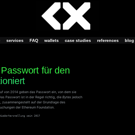
e
services
FAQ
wallets
case studies
references
blog
 Passwort für den
ioniert
uf von 2014 geben das Passwort ein, von dem sie
Das Passwort ist in der Regel richtig, die
Bytes
jedoch
mt, zusammengestellt auf der Grundlage des
suchungen der Ethereum Foundation.
Wiederherstellung seit 2017