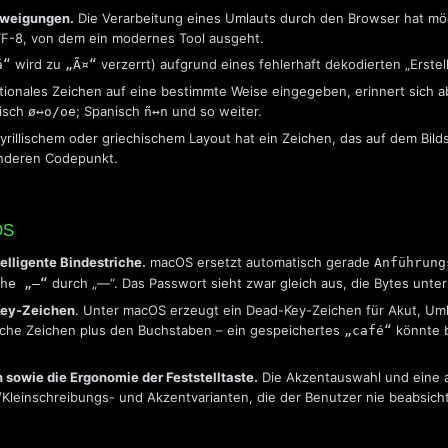
zweigungen.
Die Verarbeitung eines Umlauts durch den Browser hat mö
TF-8, von dem ein modernes Tool ausgeht.
wird zu
verzerrt) aufgrund eines fehlerhaft dekodierten „Erste
ä“
„Ã¤“
tionales Zeichen auf eine bestimmte Weise eingegeben, erinnert sich 
isch
; Spanisch
und so weiter.
ø↔o/oe
ñ↔n
yrillischem oder griechischem Layout hat ein Zeichen, das auf dem Bilds
 anderen Codepunkt.
OS
elligente Bindestriche.
macOS ersetzt automatisch gerade
Anführung
durch „—“. Das Passwort sieht zwar gleich aus, die Bytes unter
he „–“
Key-Zeichen
. Unter macOS erzeugt ein Dead-Key-Zeichen für Akut, Uml
tische Zeichen plus den Buchstaben – ein gespeichertes
könnte b
„café“
sowie die Ergonomie der Feststelltaste.
Die Akzentauswahl und eine ak
leinschreibungs- und Akzentvarianten, die der Benutzer nie beabsichti