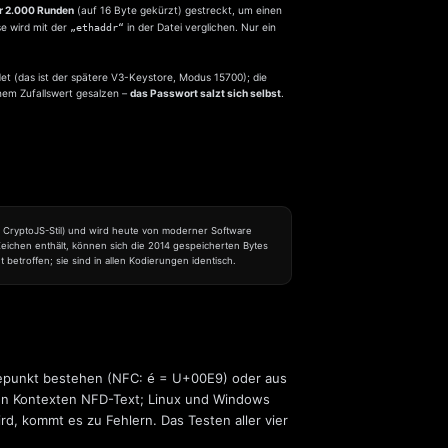
 2.000 Runden
(auf 16 Byte gekürzt) gestreckt, um einen
e wird mit der
in der Datei verglichen. Nur ein
„ethaddr“
t (das ist der spätere V3-Keystore, Modus 15700); die
nem Zufallswert gesalzen –
das Passwort salzt sich selbst
.
 CryptoJS-Stil) und wird heute von moderner Software
eichen enthält, können sich die 2014 gespeicherten Bytes
betroffen; sie sind in allen Kodierungen identisch.
epunkt bestehen (NFC:
= U+00E9) oder aus
é
n Kontexten NFD-Text; Linux und Windows
d, kommt es zu Fehlern. Das Testen aller vier