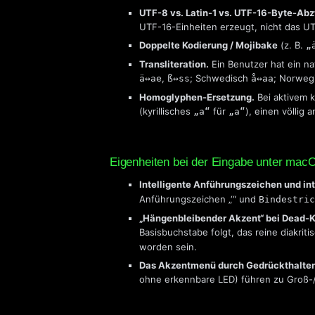
UTF-8 vs. Latin-1 vs. UTF-16-Byte-Ab
UTF-16-Einheiten erzeugt, nicht das U
Doppelte Kodierung / Mojibake
(z. B.
„
Transliteration.
Ein Benutzer hat ein na
,
; Schwedisch
; Norweg
ä↔ae
ß↔ss
å↔aa
Homoglyphen-Ersetzung.
Bei aktivem k
(kyrillisches
für
), einen völlig
„а“
„a“
Eigenheiten bei der Eingabe unter mac
Intelligente Anführungszeichen und int
Anführungszeichen „‘“ und
Bindestric
„Hängenbleibender Akzent“ bei Dead-
Basisbuchstabe folgt, das reine diakri
worden sein.
Das Akzentmenü durch Gedrückthalten 
ohne erkennbare LED) führen zu Groß-/K