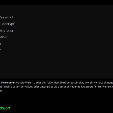
 Passwort
 „decrypt“
isierung
macOS
g
r
f
Ihre eigene
Presale-Wallet. Jeder der folgenden Einträge beschreibt, wie ein korrekt eing
. Nichts davon schwächt oder untergräbt die zugrunde liegende Kryptografie, die weiterhin s
en.
sswort