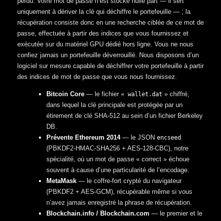
perdu. Votre mot de passe n’est stocké nulle part — il sert
uniquement à dériver la clé qui déchiffre le portefeuille — ; la
récupération consiste donc en une recherche ciblée de ce mot de
passe, effectuée à partir des indices que vous fournissez et
exécutée sur du matériel GPU dédié hors ligne. Vous ne nous
confiez jamais un portefeuille déverrouillé. Nous disposons d’un
logiciel sur mesure capable de déchiffrer votre portefeuille à partir
des indices de mot de passe que vous nous fournissez.
Bitcoin Core
— le fichier
» chiffré,
« wallet.dat
dans lequel la clé principale est protégée par un
étirement de clé SHA-512 au sein d’un fichier Berkeley
DB.
Prévente Ethereum 2014
— le JSON
encseed
(PBKDF2-HMAC-SHA256 + AES-128-CBC), notre
spécialité, où un mot de passe « correct » échoue
souvent à cause d’une particularité de l’encodage.
MetaMask
— le coffre-fort crypté du navigateur
(PBKDF2 + AES-GCM), récupérable même si vous
n’avez jamais enregistré la phrase de récupération.
Blockchain.info / Blockchain.com
— le premier et le