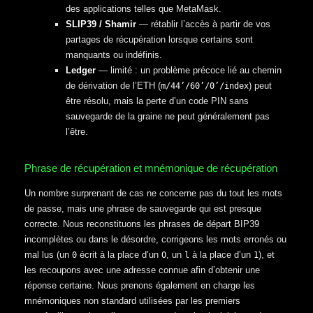
des applications telles que MetaMask.
SLIP39 / Shamir
— rétablir l’accès à partir de vos
partages de récupération lorsque certains sont
manquants ou indéfinis.
Ledger
— limité : un problème précoce lié au chemin
de dérivation de l’ETH (
) peut
m/44’/60’/0’/index
être résolu, mais la perte d’un code PIN sans
sauvegarde de la graine ne peut généralement pas
l’être.
Phrase de récupération et mnémonique de récupération
Un nombre surprenant de cas ne concerne pas du tout les mots
de passe, mais une phrase de sauvegarde qui est presque
correcte. Nous reconstituons les phrases de départ BIP39
incomplètes ou dans le désordre, corrigeons les mots erronés ou
mal lus (un
écrit à la place d’un
, un
à la place d’un
), et
0
O
l
1
les recoupons avec une adresse connue afin d’obtenir une
réponse certaine. Nous prenons également en charge les
mnémoniques non standard utilisées par les premiers