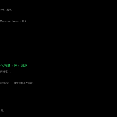
NG）漏洞。
rsenne Twister）种子。
化向量（IV）漏洞
x 熵坍缩》。
处于休眠状态——哪些钱包正在苏醒。
方案。