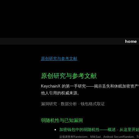
Skip
to
content
home
原创研究与参考文献
原创
研究
与参考文献
KeychainX 的第一手研究——揭示丢失和休眠加
他人引用的权威来源。
漏洞研究 · 数据分析 · 钱包格式取证
弱随机性与已知漏洞
加密钱包中的弱随机性——概述
· 从这里开
这项调查将Randstorm、MilkSad、Android SecureRando