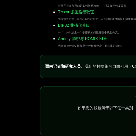
特殊字符在加密前是如何被篡改的——以及如何恢复原状。
Trezor 派生路径取证
为何恢复后的 Trezor 会显示为空，以及如何通过路径扫描将其
BIP32 非强化升级
一个 xpub 加上一个子密钥如何重建整个钱包分支。
Armory 加密与 ROMIX KDF
为什么 Armory 恢复是一种精准搜索，而非暴力破解。
面向记者和研究人员。
我们的数据集可自由引用（CC
如果您的钱包属于以下任一类别，