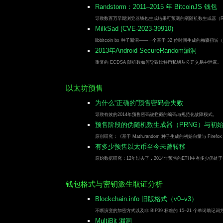
Randstorm：2011–2015 年 BitcoinJS 钱包
导致数百万早期浏览器钱包生成结果可预测的弱随机数生成器（R
MilkSad (CVE-2023-39910)
libbitcoin bx 种子漏洞——一个基于 32 位时间生成的梅森扭转（Me
2013年Android SecureRandom漏洞
重复的 ECDSA 随机数如何导致比特币私钥从公开交易中泄露。
以太坊预售
为什么“正确的”预售密码会失败
导致有效的2014年预售密码被拦截的编码与规范化故障模式。
预售阶段的伪随机数生成器（PRNG）与初始
原创研究：《基于 Math.random 种子生成的初始向量与 Firefo
有多少预售以太币至今未曾转移
原始数据研究：12年过去了，2014年预售的ETH中有多少仍
钱包格式与密钥派生取证分析
Blockchain.info 旧版格式（v0–v3）
不断演变的加密方式以及非 BIP39 标准的 15–21 个单词助记词
MultiBit 漏洞